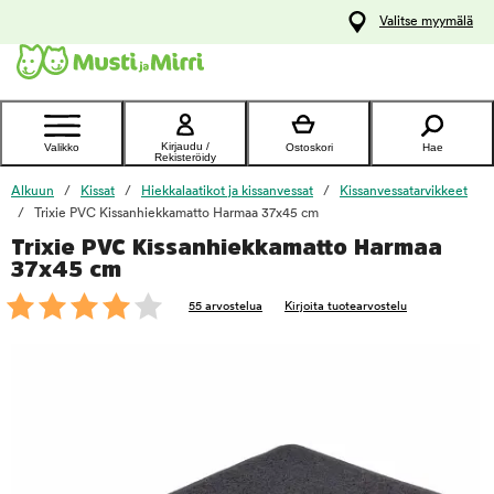
y
Valitse myymälä
ltöön
Ota yhteyttä
asiakaspalveluun
Kirjaudu /
Valikko
Ostoskori
Hae
Rekisteröidy
Alkuun
Kissat
Hiekkalaatikot ja kissanvessat
Kissanvessatarvikkeet
Trixie PVC Kissanhiekkamatto Harmaa 37x45 cm
Trixie PVC Kissanhiekkamatto Harmaa
foo
37x45 cm
55 arvostelua
Kirjoita tuotearvostelu