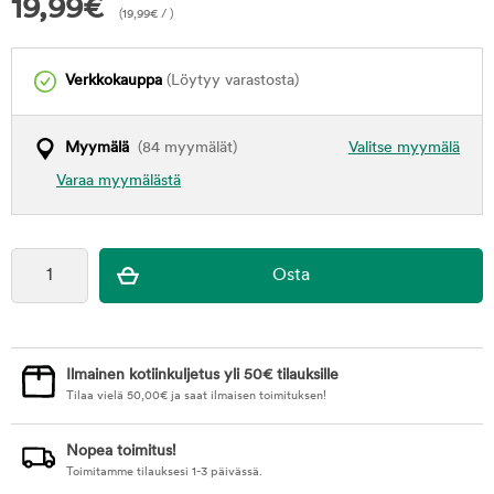
19,99
€
(
19,99
€
/ )
Verkkokauppa
(Löytyy varastosta)
Myymälä
(84 myymälät)
Valitse myymälä
Varaa myymälästä
Ilmainen kotiinkuljetus yli 50€ tilauksille
Tilaa vielä
50,00
€
ja saat ilmaisen toimituksen!
Nopea toimitus!
Toimitamme tilauksesi 1-3 päivässä.