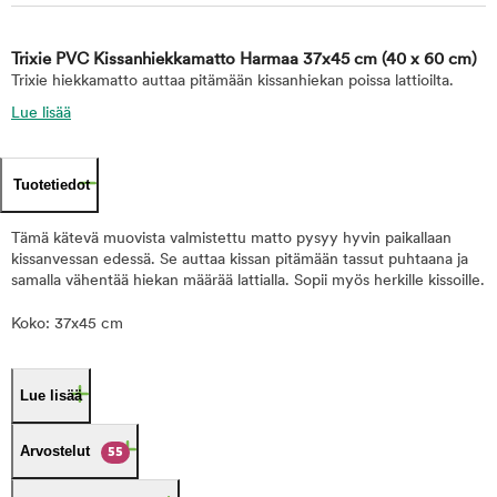
Trixie PVC Kissanhiekkamatto Harmaa 37x45 cm
(40 x 60 cm)
Trixie hiekkamatto auttaa pitämään kissanhiekan poissa lattioilta.
Lue lisää
Tuotetiedot
Tämä kätevä muovista valmistettu matto pysyy hyvin paikallaan
kissanvessan edessä. Se auttaa kissan pitämään tassut puhtaana ja
samalla vähentää hiekan määrää lattialla. Sopii myös herkille kissoille.
Koko: 37x45 cm
Lue lisää
Arvostelut
55