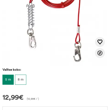
Valitse koko:
5 m
8 m
12,99
€
(
12,99
€
/ )