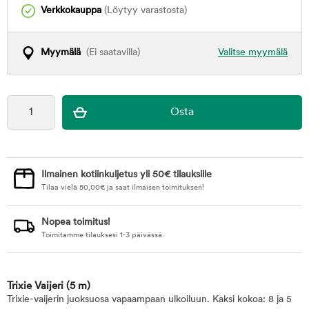
Verkkokauppa
(Löytyy varastosta)
Myymälä
(Ei saatavilla)
Valitse myymälä
Ilmainen kotiinkuljetus yli 50€ tilauksille
Tilaa vielä
50,00
€
ja saat ilmaisen toimituksen!
Nopea toimitus!
Toimitamme tilauksesi 1-3 päivässä.
Trixie Vaijeri
(5 m)
Trixie-vaijerin juoksuosa vapaampaan ulkoiluun. Kaksi kokoa: 8 ja 5