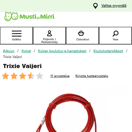
y
Valitse myymälä
ltöön
Ota yhteyttä
asiakaspalveluun
Kirjaudu /
Valikko
Ostoskori
Hae
Rekisteröidy
Alkuun
Koirat
Koiran koulutus ja harrastukset
Koulutustarvikkeet
Trixie Vaijeri
Trixie Vaijeri
foo
17 arvostelua
Kirjoita tuotearvostelu