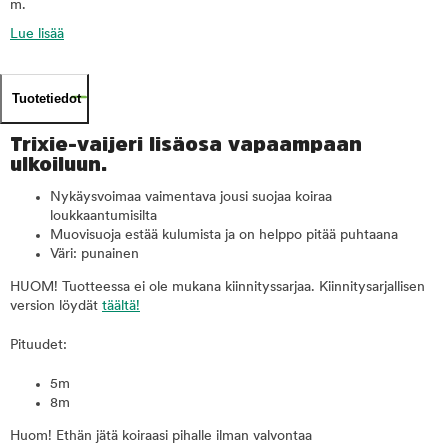
m.
Lue lisää
Tuotetiedot
Trixie-vaijeri lisäosa vapaampaan
ulkoiluun.
Nykäysvoimaa vaimentava jousi suojaa koiraa
loukkaantumisilta
Muovisuoja estää kulumista ja on helppo pitää puhtaana
Väri: punainen
HUOM! Tuotteessa ei ole mukana kiinnityssarjaa. Kiinnitysarjallisen
version löydät
täältä!
Pituudet:
5m
8m
Huom! Ethän jätä koiraasi pihalle ilman valvontaa