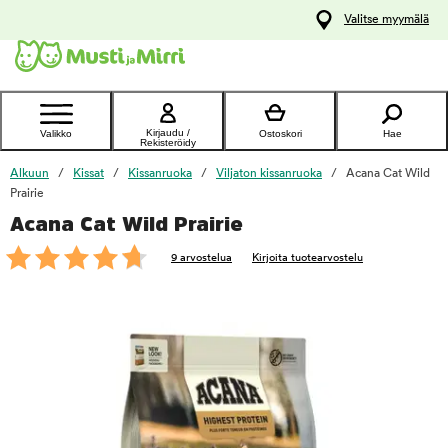
y
Valitse myymälä
ltöön
Ota yhteyttä
asiakaspalveluun
Kirjaudu /
Valikko
Ostoskori
Hae
Rekisteröidy
Alkuun
Kissat
Kissanruoka
Viljaton kissanruoka
Acana Cat Wild
Prairie
Acana Cat Wild Prairie
foo
9 arvostelua
Kirjoita tuotearvostelu