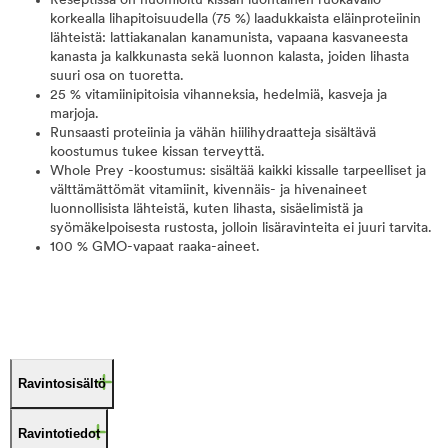
Reseptissä on huomioitu kissan luontainen ruokavalio
korkealla lihapitoisuudella (75 %) laadukkaista eläinproteiinin
lähteistä: lattiakanalan kanamunista, vapaana kasvaneesta
kanasta ja kalkkunasta sekä luonnon kalasta, joiden lihasta
suuri osa on tuoretta.
25 % vitamiinipitoisia vihanneksia, hedelmiä, kasveja ja
marjoja.
Runsaasti proteiinia ja vähän hiilihydraatteja sisältävä
koostumus tukee kissan terveyttä.
Whole Prey -koostumus: sisältää kaikki kissalle tarpeelliset ja
välttämättömät vitamiinit, kivennäis- ja hivenaineet
luonnollisista lähteistä, kuten lihasta, sisäelimistä ja
syömäkelpoisesta rustosta, jolloin lisäravinteita ei juuri tarvita.
100 % GMO-vapaat raaka-aineet.
Ravintosisältö
Ravintotiedot