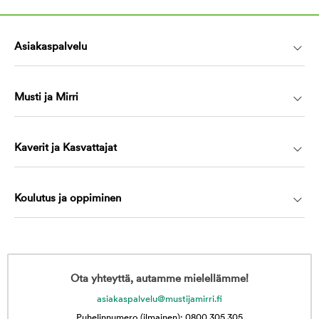
Asiakaspalvelu
Musti ja Mirri
Kaverit ja Kasvattajat
Koulutus ja oppiminen
Ota yhteyttä, autamme mielellämme!
asiakaspalvelu@mustijamirri.fi
Puhelinnumero (ilmainen): 0800 305 305