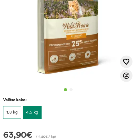
Valitse koko:
1,8 kg
4,5 kg
63,90
€
(
14,20
€
/ kg)