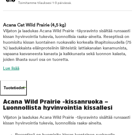
Toimitamme tilauksesi 1-3 päivässä.
Acana Cat Wild Prairie
(4,5 kg)
Viljaton ja laadukas Acana Wild Prairie -täysravinto sisältää runsaasti
kissan hyvinvointia tukevia, luonnollisia raaka-aineita. Reseptissä on
huomioitu kissan luontainen ruokavalio korkealla lihapitoisuudella (75
%) laadukkaista eläinproteiinin lähteistä: lattiakanalan kanamunista,
vapaana kasvaneesta kanasta ja kalkkunasta sekä luonnon kalasta,
joiden lihasta suuri osa on tuoretta.
Lue lisää
Tuotetiedot
Acana Wild Prairie -kissanruoka –
Luonnollista hyvinvointia kissallesi
Viljaton ja laadukas Acana Wild Prairie -täysravinto sisältää runsaasti
kissan hyvinvointia tukevia, luonnollisia raaka-aineita.