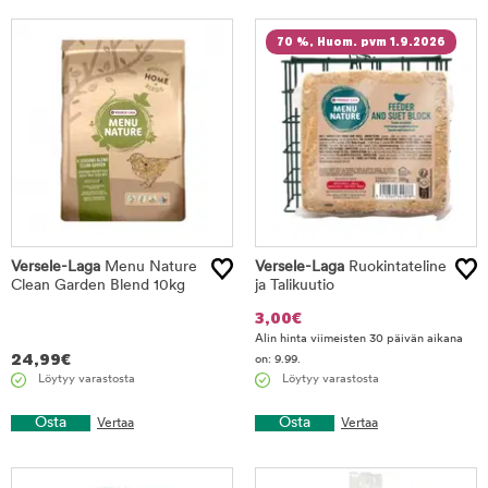
70 %, Huom. pvm 1.9.2026
Versele-Laga
Menu Nature
Versele-Laga
Ruokintateline
Clean Garden Blend 10kg
ja Talikuutio
3,00
€
Alin hinta viimeisten 30 päivän aikana
24,99
€
on: 9.99.
Löytyy varastosta
Löytyy varastosta
Osta
Osta
Vertaa
Vertaa