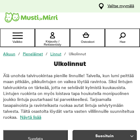
y
Valitse myymälä
ltöön
Ota yhteyttä
asiakaspalveluun
Kirjaudu /
Valikko
Ostoskori
Hae
Rekisteröidy
Alkuun
Pieneläimet
Linnut
Ulkolinnut
Ulkolinnut
Älä unohda talviruokintaa pienille linnuille! Talvella, kun lumi peittää
maan pitkään, pikkulintujen on vaikea löytää ravintoa. Siksi lintujen
talviruokinta on tärkeää, jotta ne selviävät kylmistä kuukausista.
Lintujen ruokinta on myös loistava tapa houkutella monipuolinen
joukko lintuja puutarhaasi tai parvekkeellesi. Tarjoamalla
tasapainoista ja ravinteikasta ruokaa autat lintuja selviytymään
talvesta. Tältä osastolta löydät varta vasten villilinnuille suunniteltua
ruokaa.
Näytä lisää
Suosituin
Suodata