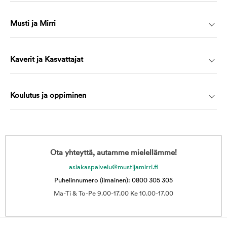
Musti ja Mirri
Kaverit ja Kasvattajat
Koulutus ja oppiminen
Ota yhteyttä, autamme mielellämme!
asiakaspalvelu@mustijamirri.fi
Puhelinnumero (ilmainen): 0800 305 305
Ma-Ti & To-Pe 9.00-17.00 Ke 10.00-17.00