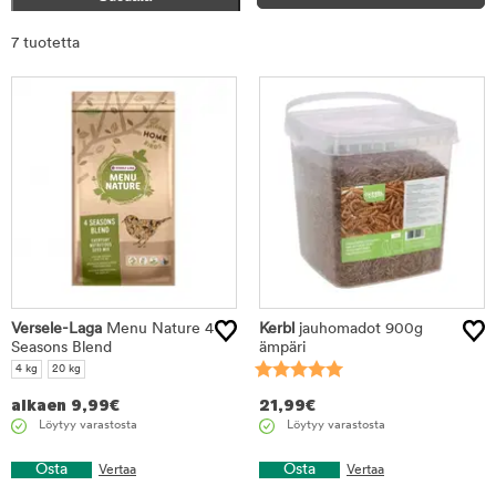
Rajaa
7 tuotetta
tuotteet
Versele-Laga
Menu Nature 4
Kerbl
jauhomadot 900g
Seasons Blend
ämpäri
4 kg
20 kg
alkaen
9,99
€
21,99
€
Löytyy varastosta
Löytyy varastosta
Osta
Osta
Vertaa
Vertaa