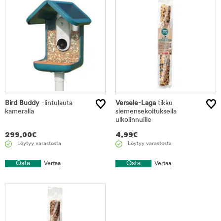
Bird Buddy
-lintulauta
Versele-Laga
tikku
kameralla
siemensekoituksella
ulkolinnuille
299,00
€
4,99
€
Löytyy varastosta
Löytyy varastosta
Osta
Osta
Vertaa
Vertaa