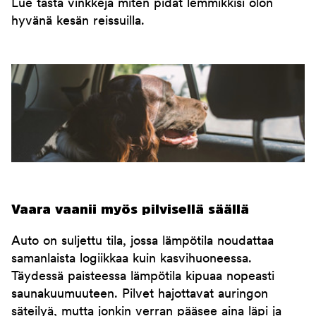
Lue tästä vinkkejä miten pidät lemmikkisi olon
hyvänä kesän reissuilla.
Vaara vaanii myös pilvisellä säällä
Auto on suljettu tila, jossa lämpötila noudattaa
samanlaista logiikkaa kuin kasvihuoneessa.
Täydessä paisteessa lämpötila kipuaa nopeasti
saunakuumuuteen. Pilvet hajottavat auringon
säteilyä, mutta jonkin verran pääsee aina läpi ja