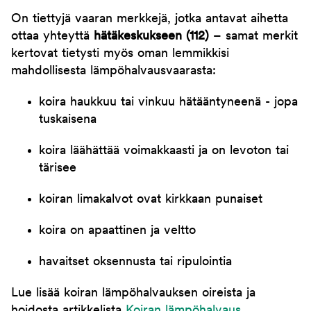
On tiettyjä vaaran merkkejä, jotka antavat aihetta
ottaa yhteyttä
hätäkeskukseen (112)
– samat merkit
kertovat tietysti myös oman lemmikkisi
mahdollisesta lämpöhalvausvaarasta:
koira haukkuu tai vinkuu hätääntyneenä - jopa
tuskaisena
koira läähättää voimakkaasti ja on levoton tai
tärisee
koiran limakalvot ovat kirkkaan punaiset
koira on apaattinen ja veltto
havaitset oksennusta tai ripulointia
Lue lisää koiran lämpöhalvauksen oireista ja
hoidosta artikkelista
Koiran lämpöhalvaus
.