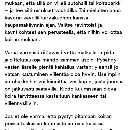
mukaan, että sillä on viileä autohalli tai koiraparkki
– ja tee silti ostokset vauhdilla. Tai mieluiten anna
kaverin kävellä karvakuonon kanssa
kaupassakäynnin ajan. Valitse ravintolat ja
käyntikohteet sen perusteella, että niihin voi ottaa
koiran mukaan.
Varaa varmasti riittävästi vettä matkalle ja pidä
jaloittelutaukoja mahdollisimman usein. Pysähdy
vesien äärelle pientä kahlailua varten: yleensä jo
vatsan kastuminen viilentää oloa hyvin. Useimpiin
autohäkkeihin voi kiinnittää vesikupin, josta juomaa
on jatkuvasti saatavilla. Kiedo kuumissaan oleva
koira tarvittaessa kasteltuun kankaaseen tai
viilennysliiviin.
Jos et ole varma, että pystyt pitämään koiran
poissa tuskaisan kuumasta autosta kaikissa