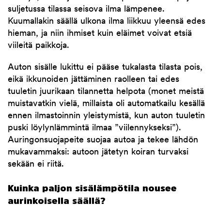
suljetussa tilassa seisova ilma lämpenee.
Kuumallakin säällä ulkona ilma liikkuu yleensä edes
hieman, ja niin ihmiset kuin eläimet voivat etsiä
viileitä paikkoja.
Auton sisälle lukittu ei pääse tukalasta tilasta pois,
eikä ikkunoiden jättäminen raolleen tai edes
tuuletin juurikaan tilannetta helpota (monet meistä
muistavatkin vielä, millaista oli automatkailu kesällä
ennen ilmastoinnin yleistymistä, kun auton tuuletin
puski löylynlämmintä ilmaa ”viilennykseksi”).
Auringonsuojapeite suojaa autoa ja tekee lähdön
mukavammaksi: autoon jätetyn koiran turvaksi
sekään ei riitä.
Kuinka paljon sisälämpötila nousee
aurinkoisella säällä?