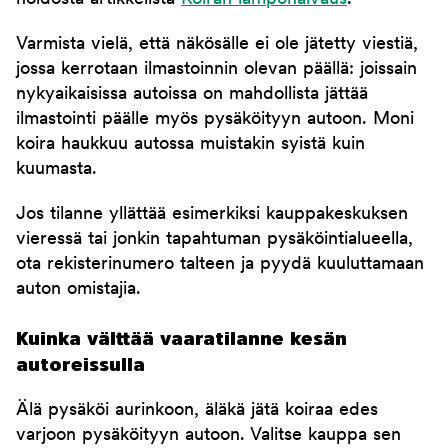
Varmista vielä, että näkösälle ei ole jätetty viestiä,
jossa kerrotaan ilmastoinnin olevan päällä: joissain
nykyaikaisissa autoissa on mahdollista jättää
ilmastointi päälle myös pysäköityyn autoon. Moni
koira haukkuu autossa muistakin syistä kuin
kuumasta.
Jos tilanne yllättää esimerkiksi kauppakeskuksen
vieressä tai jonkin tapahtuman pysäköintialueella,
ota rekisterinumero talteen ja pyydä kuuluttamaan
auton omistajia.
Kuinka välttää vaaratilanne kesän
autoreissulla
Älä pysäköi aurinkoon, äläkä jätä koiraa edes
varjoon pysäköityyn autoon. Valitse kauppa sen