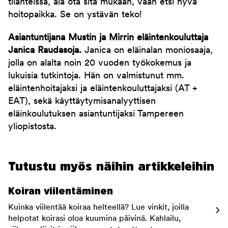
tilanteissa, älä ota sitä mukaan, vaan etsi hyvä
hoitopaikka. Se on ystävän teko!
Asiantuntijana Mustin ja Mirrin eläintenkouluttaja
Janica Raudasoja.
Janica on eläinalan moniosaaja,
jolla on alalta noin 20 vuoden työkokemus ja
lukuisia tutkintoja. Hän on valmistunut mm.
eläintenhoitajaksi ja eläintenkouluttajaksi (AT +
EAT), sekä käyttäytymisanalyyttisen
eläinkoulutuksen asiantuntijaksi Tampereen
yliopistosta.
Tutustu myös näihin artikkeleihin
Koiran viilentäminen
Kuinka viilentää koiraa helteellä? Lue vinkit, joilla
helpotat koirasi oloa kuumina päivinä. Kahlailu,