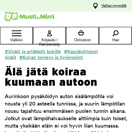
y
Valitse myymälä
ltöön
Ota yhteyttä
asiakaspalveluun
Valikko
Kirjaudu /
Ostoskori
Hae
Rekisteröidy
#Vinkit ja artikkelit koirille
#Kausikohtaiset
vinkit
#Koiran terveys ja hyvinvointi
Älä jätä koiraa
kuumaan autoon
Aurinkoon pysäköidyn auton sisälämpötila voi
nousta yli 20 asteella tunnissa, ja suurin lämpötilan
nousu tapahtuu ensimmäisen puolen tunnin aikana.
Jotkut ovat lämpöhalvaukselle alttiimpia kuin toiset,
mutta yksikään eläin ei voi hyvin liian kuumassa.