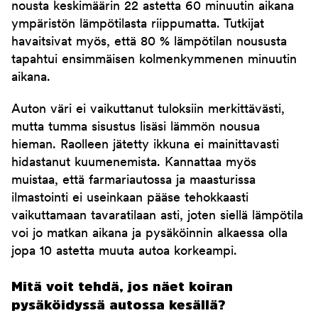
nousta keskimäärin 22 astetta 60 minuutin aikana
ympäristön lämpötilasta riippumatta. Tutkijat
havaitsivat myös, että 80 % lämpötilan noususta
tapahtui ensimmäisen kolmenkymmenen minuutin
aikana.
Auton väri ei vaikuttanut tuloksiin merkittävästi,
mutta tumma sisustus lisäsi lämmön nousua
hieman. Raolleen jätetty ikkuna ei mainittavasti
hidastanut kuumenemista. Kannattaa myös
muistaa, että farmariautossa ja maasturissa
ilmastointi ei useinkaan pääse tehokkaasti
vaikuttamaan tavaratilaan asti, joten siellä lämpötila
voi jo matkan aikana ja pysäköinnin alkaessa olla
jopa 10 astetta muuta autoa korkeampi.
Mitä voit tehdä, jos näet koiran
pysäköidyssä autossa kesällä?