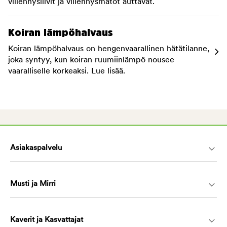
viilennysliivit ja viilennysmatot auttavat.
Koiran lämpöhalvaus
Koiran lämpöhalvaus on hengenvaarallinen hätätilanne,
joka syntyy, kun koiran ruumiinlämpö nousee
vaaralliselle korkeaksi. Lue lisää.
Asiakaspalvelu
Musti ja Mirri
Kaverit ja Kasvattajat