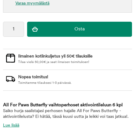
Varaa myymälästä
Ilmainen kotiinkuljetus yli 50€ tilauksille
Tilaa vielä
50,00
€
ja saat ilmaisen toimituksen!
Nopea toimitus!
Toimitamme tilauksesi 1-3 päivässä.
All For Paws Butterfly vaihtoperhoset aktivointileluun 6 kpl
Saiko hurja saalistajasi perhosen hajalle All For Paws Butterfly -
aktivointilelusta? Ei hätää, tässä kuusi uutta ja leikki voi taas jatkua!.
Lue lisää