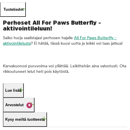
Tuotetiedot
Perhoset All For Paws Butterfly -
aktivointileluun!
Saiko hurja saalistajasi perhosen hajalle
All For Paws Butterfly -
aktivointilelusta
? Ei hätää, tässä kuusi uutta ja leikki voi taas jatkua!
Karvakuonosi puruvoima voi yllättää. Leikittehän aina valvotusti. Ota
rikkoutuneet lelut heti pois käytöstä.
Lue lisää
Arvostelut
8
Kysy meiltä tuotteesta