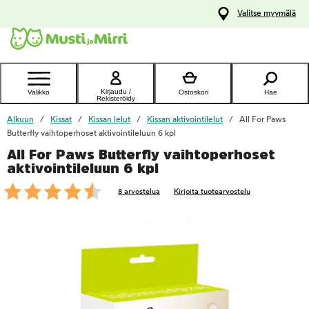
y
Valitse myymälä
ltöön
Ota yhteyttä
asiakaspalveluun
Kirjaudu /
Valikko
Ostoskori
Hae
Rekisteröidy
Alkuun
Kissat
Kissan lelut
Kissan aktivointilelut
All For Paws
Butterfly vaihtoperhoset aktivointileluun 6 kpl
All For Paws Butterfly vaihtoperhoset
foo
aktivointileluun 6 kpl
8 arvostelua
Kirjoita tuotearvostelu