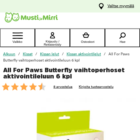
y
Valitse myymälä
ltöön
Ota yhteyttä
asiakaspalveluun
Kirjaudu /
Valikko
Ostoskori
Hae
Rekisteröidy
Alkuun
Kissat
Kissan lelut
Kissan aktivointilelut
All For Paws
Butterfly vaihtoperhoset aktivointileluun 6 kpl
All For Paws Butterfly vaihtoperhoset
foo
aktivointileluun 6 kpl
8 arvostelua
Kirjoita tuotearvostelu