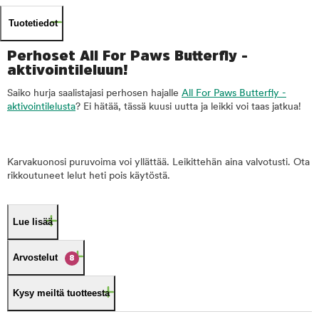
Tuotetiedot
Perhoset All For Paws Butterfly -
aktivointileluun!
Saiko hurja saalistajasi perhosen hajalle
All For Paws Butterfly -
aktivointilelusta
? Ei hätää, tässä kuusi uutta ja leikki voi taas jatkua!
Karvakuonosi puruvoima voi yllättää. Leikittehän aina valvotusti. Ota
rikkoutuneet lelut heti pois käytöstä.
Lue lisää
Arvostelut
8
Kysy meiltä tuotteesta