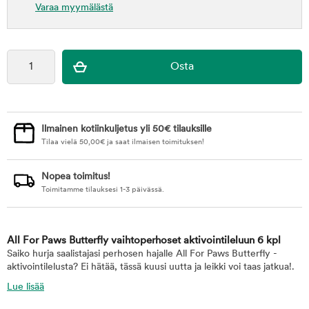
Varaa myymälästä
Ilmainen kotiinkuljetus yli 50€ tilauksille
Tilaa vielä
50,00
€
ja saat ilmaisen toimituksen!
Nopea toimitus!
Toimitamme tilauksesi 1-3 päivässä.
All For Paws Butterfly vaihtoperhoset aktivointileluun 6 kpl
Saiko hurja saalistajasi perhosen hajalle All For Paws Butterfly -
aktivointilelusta? Ei hätää, tässä kuusi uutta ja leikki voi taas jatkua!.
Lue lisää