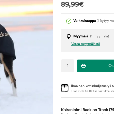
89,99
€
Verkkokauppa
(Löytyy var
Myymälä
(1 myymälä)
Varaa myymälästä
Ilmainen kotiinkuljetus yli 5
Tilaa vielä
50,00
€
ja saat ilmaise
Koiranloimi Back on Track
(7