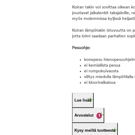
Koiran takin voi sovittaa oikean k
joustavat jalkalenkit takajaloille,
myös molemmissa kyljissä heijast
Koiran lämpötakin istuvuutta on p
jotta loimi saadaan parhaiten sopima
Pesuohje:
konepesu hienopesuohjelm
ei kemiallista pesua
ei rumpukuivausta
silitys miedolla lämpötilall
ei kloorivalkaisua
Lue lisää
Arvostelut
1
Kysy meiltä tuotteesta