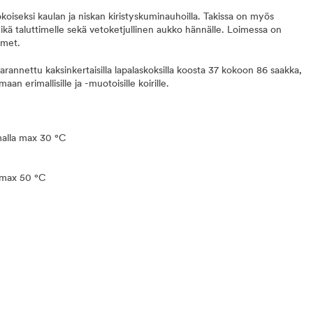
okoiseksi kaulan ja niskan kiristyskuminauhoilla. Takissa on myös
 reikä taluttimelle sekä vetoketjullinen aukko hännälle. Loimessa on
imet.
arannettu kaksinkertaisilla lapalaskoksilla koosta 37 kokoon 86 saakka,
an erimallisille ja -muotoisille koirille.
alla max 30 °C
a max 50 °C