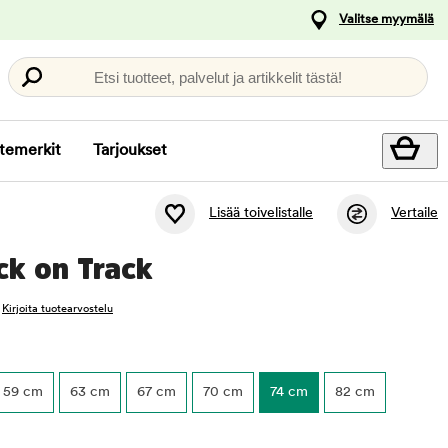
Valitse myymälä
Etsi tuotteet, palvelut ja artikkelit tästä!
temerkit
Tarjoukset
Lisää toivelistalle
Vertaile
ck on Track
Kirjoita tuotearvostelu
59 cm
63 cm
67 cm
70 cm
74 cm
82 cm