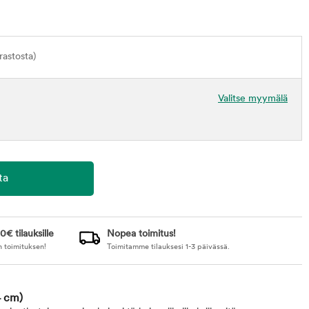
astosta)
Valitse myymälä
0€ tilauksille
Nopea toimitus!
n toimituksen!
Toimitamme tilauksesi 1-3 päivässä.
4 cm)