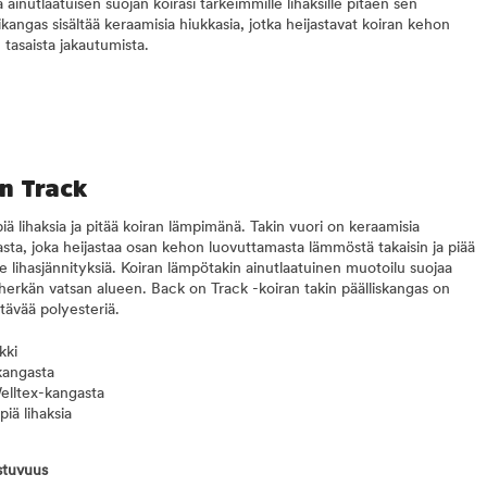
 ainutlaatuisen suojan koirasi tärkeimmille lihaksille pitäen sen
ngas sisältää keraamisia hiukkasia, jotka heijastavat koiran kehon
tasaista jakautumista.
on Track
iä lihaksia ja pitää koiran lämpimänä. Takin vuori on keraamisia
asta, joka heijastaa osan kehon luovuttamasta lämmöstä takaisin ja piää
e lihasjännityksiä. Koiran lämpötakin ainutlaatuinen muotoilu suojaa
herkän vatsan alueen. Back on Track -koiran takin päälliskangas on
tävää polyesteriä.
kki
kangasta
elltex-kangasta
iä lihaksia
stuvuus