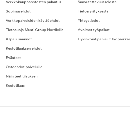
Verkkokauppaostosten palautus
Saavutettavuusseloste
Sopimusehdot
Tietoa yrityksestä
Verkkopalveluiden käyttöehdot
Yhteystiedot
Tietosuoja Musti Group Nordicilla
Avoimet työpaikat
Kilpailusäännöt
Hyvinvointipalvelut työpaikka
Kestotilauksen ehdot
Evästeet
Ostoehdot palveluille
Näin teet tilauksen
Kestotilaus