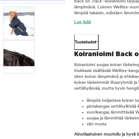
Back on Track -koiranloimi tarjoaa
lämpimänä. Loimen Welltex-vuorika
lämpöä takaisin, edistäen lämmön 
Lue lisää
Tuotetiedot
Koiranloimi Back 
Koiranloimi suojaa koiran tärkeimp
hiukkasia sisältävää Welltex-kang
siten koiran lämpimänä ja ehkäise
koiran tärkeimmät lihasryhmät ja 
vettähylkivää, mutta hyvin hengit
lämpöä heijastava koiran ta
pintakangas vettähylkivää 
vuorikangas lämmittävää W
suojaa ja lämmittää tärkeimp
väri musta
Ainutlaatuinen muotoilu ja hyvä i