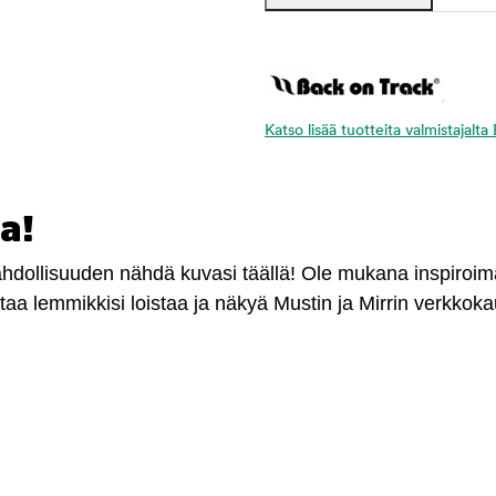
Katso lisää tuotteita valmistajalt
a!
mahdollisuuden nähdä kuvasi täällä! Ole mukana inspiroi
antaa lemmikkisi loistaa ja näkyä Mustin ja Mirrin verkkok