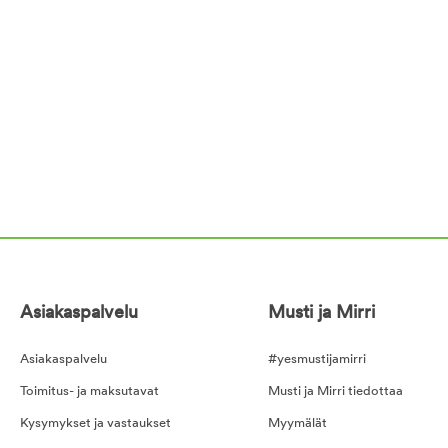
Asiakaspalvelu
Musti ja Mirri
Asiakaspalvelu
#yesmustijamirri
Toimitus- ja maksutavat
Musti ja Mirri tiedottaa
Kysymykset ja vastaukset
Myymälät