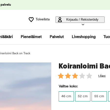
 palvelu
Toivelista
Kirjaudu / Rekisteröidy
nlääkäri
Pieneläimet
Palvelut
Liveshopping
Tuo
iranloimi Back on Track
Koiranloimi Ba
1 Ääni
Valitse koko:
46 cm
52 cm
55 cm