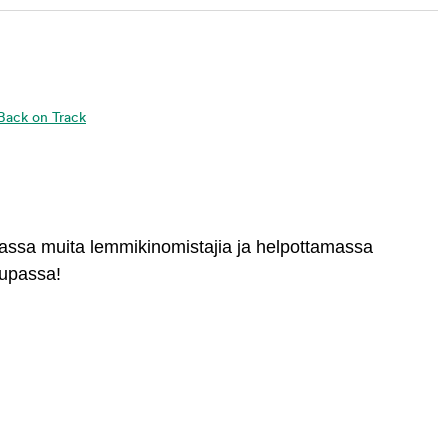
a Back on Track
massa muita lemmikinomistajia ja helpottamassa
aupassa!