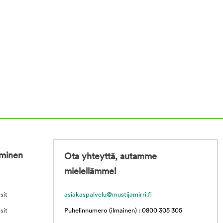
iminen
Ota yhteyttä, autamme
mielellämme!
sit
asiakaspalvelu@mustijamirri.fi
sit
Puhelinnumero (ilmainen) : 0800 305 305