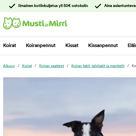
y
Ilmainen kotiinkuljetus yli 50€ ostoksiin
Aina asiantunteva
ltöön
Ota yhteyttä
asiakaspalveluun
Koirat
Koiranpennut
Kissat
Kissanpennut
Eläi
Alkuun
Koirat
Koiran vaatteet
Koiran takit, talvitakit ja manttelit
Ko
foo