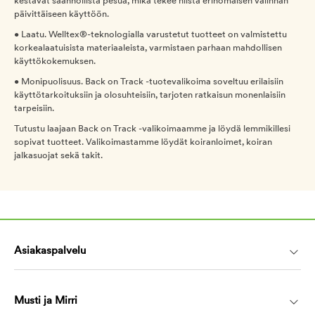
kestävät säännöllistä pesua, mikä tekee niistä erinomaisen valinnan
päivittäiseen käyttöön.
• Laatu. Welltex®-teknologialla varustetut tuotteet on valmistettu
korkealaatuisista materiaaleista, varmistaen parhaan mahdollisen
käyttökokemuksen.
• Monipuolisuus. Back on Track -tuotevalikoima soveltuu erilaisiin
käyttötarkoituksiin ja olosuhteisiin, tarjoten ratkaisun monenlaisiin
tarpeisiin.
Tutustu laajaan Back on Track -valikoimaamme ja löydä lemmikillesi
sopivat tuotteet. Valikoimastamme löydät koiranloimet, koiran
jalkasuojat sekä takit.
Asiakaspalvelu
Musti ja Mirri