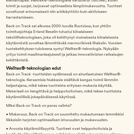
elämäntapaa. Welltex®-teknologialla varustetut tuotteet, kuten
loimit ja suojat, tarjoavat optimaalista lämpömukavuutta. Tuotteet
soveltuvat erinomaisesti niin arkikäyttöön kuin aktiiviseen
harrastamiseen.
Back on Track sai alkunsa 2000-luvulla Ruotsissa, kun yhtiön
toimitusjohtaja Erland Beselin tutustui kiinalaiseen
tekstiiliteknologiaan, joka oli kehittynyt muinaisesta kiinalaisesta
käytännöstä soveltaa lämmittävää marmorikiveä lihaksiin. Vuosien
tuotekehityksen tuloksena syntyi Welltex®-teknologia. Nykyään
yritys toimii maailmanlaajuisesti ja jatkaa innovatiivisten ratkaisujen
kehittämistä.
Welltex®-teknologian edut
Back on Track -tuotteiden sydämessä on ainutlaatuinen Welltex®-
teknologia. Keraamisia hiukkasia sisältävä kangas toimii lämmön
heijastajana, mikä tekee tuotteista erityisen mukavia käyttää.
Materiaali on hengittävä ja helppohoitoinen, mikä tekee tuotteista
käytännöllisiä jokapäiväisessä käytössä.
Miksi Back on Track on paras valinta?
• Mukavuus. Back on Track on suunniteltu mukautumaan lemmikkisi
liikkeisiin tarjoten optimaalisen istuvuuden ja mukavuuden.
• Arvosta käytännöllisyyttä. Tuotteet ovat helppohoitoisia ja