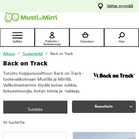
y
Valitse myymälä
ltöön
Ota yhteyttä
asiakaspalveluun
Kirjaudu /
Valikko
Ostoskori
Hae
Rekisteröidy
Alkuun
Tuotemerkit
Back on Track
Back on Track
Tutustu huippusuosittuun Back on Track -
tuotevalikoimaan Mustilla ja Mirrillä.
Valikoimastamme löydät koiran sukkia,
liukuestesuojia, koiran loimia ja -takkeja.
Suosituin
Suodata
Rajaa
10 tuotetta
tuotteet