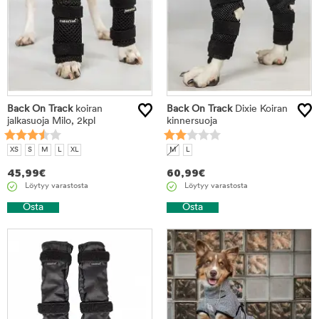
Back On Track
koiran
Back On Track
Dixie Koiran
jalkasuoja Milo, 2kpl
kinnersuoja
XS
S
M
L
XL
M
L
45,99
€
60,99
€
Löytyy varastosta
Löytyy varastosta
Osta
Osta