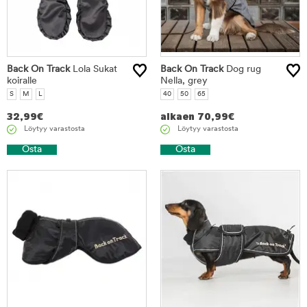
Back On Track
Lola Sukat
Back On Track
Dog rug
koiralle
Nella, grey
S
M
L
40
50
65
32,99
€
alkaen
70,99
€
Löytyy varastosta
Löytyy varastosta
Osta
Osta