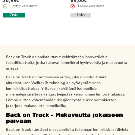
30,99
€
89,00
€
Löytyy varastosta
Loppu varastosta
Osta
Info
Back on Track on omistautunut kehittämään innovatiivisia
tekstiilituotteita, jotka tukevat lemmikkisi hyvinvointia ja mukavuutta
arjessa.
Back on Track on ruotsalainen yritys, joka on erikoistunut
ainutlaatuisen Welltex®-teknologian hyödyntämiseen
lemmikkituotteissa. Yrityksen kehittämä luonnollisia
mineraaleja sisältävä kangas heijastaa kehon omaa lämpöä takaisin.
Lämpö auttaa vähentämään lihasjännitystä, tukee verenkiertoa
ja tarjoaa mukavuutta lemmikeille.
Back on Track - Mukavuutta jokaiseen
päivään
Back on Track -tuotteet on suunniteltu tukemaan lemmikkisi aktiivista