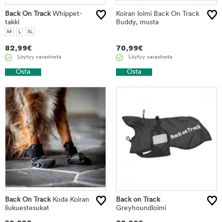
Back On Track
Whippet-
Koiran loimi Back On Track
takki
Buddy, musta
M
L
XL
82,99
€
70,99
€
Löytyy varastosta
Löytyy varastosta
Osta
Osta
Back On Track
Koda Koiran
Back on Track
liukuestesukat
Greyhoundloimi