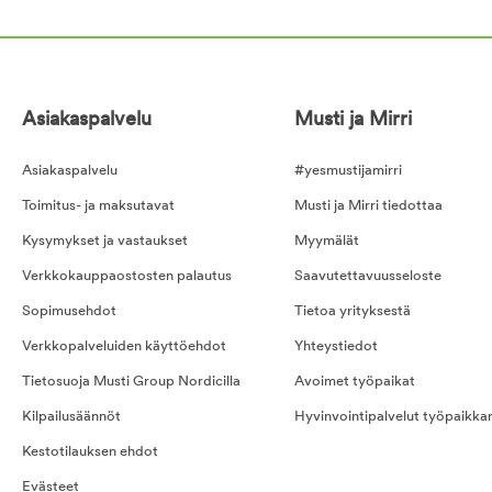
Asiakaspalvelu
Musti ja Mirri
Asiakaspalvelu
#yesmustijamirri
Toimitus- ja maksutavat
Musti ja Mirri tiedottaa
Kysymykset ja vastaukset
Myymälät
Verkkokauppaostosten palautus
Saavutettavuusseloste
Sopimusehdot
Tietoa yrityksestä
Verkkopalveluiden käyttöehdot
Yhteystiedot
Tietosuoja Musti Group Nordicilla
Avoimet työpaikat
Kilpailusäännöt
Hyvinvointipalvelut työpaikka
Kestotilauksen ehdot
Evästeet