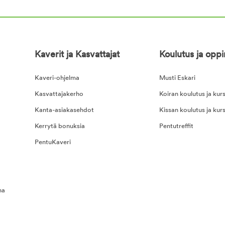
Kaverit ja Kasvattajat
Koulutus ja opp
Kaveri-ohjelma
Musti Eskari
Kasvattajakerho
Koiran koulutus ja kurs
Kanta-asiakasehdot
Kissan koulutus ja kurs
Kerrytä bonuksia
Pentutreffit
PentuKaveri
na