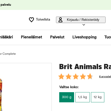
 palvelu
Toivelista
Kirjaudu / Rekisteröidy
nlääkäri
Pieneläimet
Palvelut
Liveshopping
Tuo
ior Complete
Brit Animals R
6 arvoste
Valitse koko:
300 g
1,5 kg
12 kg