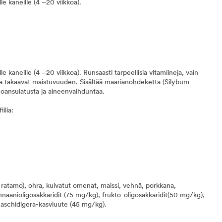
e kaneille (4 –20 viikkoa).
 kaneille (4 –20 viikkoa). Runsaasti tarpeellisia vitamiineja, vain
kka takaavat maistuvuuden. Sisältää maarianohdeketta (Silybum
uoansulatusta ja aineenvaihduntaa.
ilia:
, ratamo), ohra, kuivatut omenat, maissi, vehnä, porkkana,
naanioligosakkaridit (75 mg/kg), frukto-oligosakkaridit(50 mg/kg),
schidigera-kasviuute (45 mg/kg).