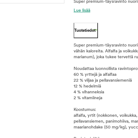
Super premium-täysravinto nuorill
Lue lisää
Tuotetiedot
Super premium-täysravinto nuorille
vähän kaloreita. Alfalfa ja voiku
marianum), joka tukee tervettä r
Noudattaa luonnollista ravintoprofi
60 % yrttejä ja alfalfaa
22 % viljaa ja pellavansiemeniä
12 % hedelmiä
4 % vihanneksia
2 % vitamiineja
Koostumus:
alfalfa, yrtit (nokkonen, voikukka
pellavansiemen, panimohiiva, man
maarianohdake (50 mg/kg), yucca