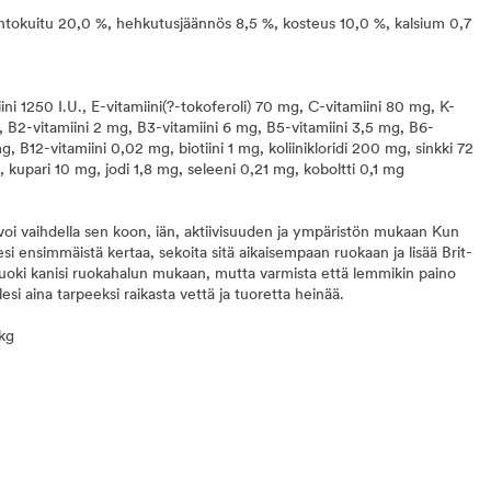
vintokuitu 20,0 %, hehkutusjäännös 8,5 %, kosteus 10,0 %, kalsium 0,7
ini 1250 I.U., E-vitamiini(?-tokoferoli) 70 mg, C-vitamiini 80 mg, K-
g, B2-vitamiini 2 mg, B3-vitamiini 6 mg, B5-vitamiini 3,5 mg, B6-
g, B12-vitamiini 0,02 mg, biotiini 1 mg, koliinikloridi 200 mg, sinkki 72
upari 10 mg, jodi 1,8 mg, seleeni 0,21 mg, koboltti 0,1 mg
 voi vaihdella sen koon, iän, aktiivisuuden ja ympäristön mukaan Kun
esi ensimmäistä kertaa, sekoita sitä aikaisempaan ruokaan ja lisää Brit-
Ruoki kanisi ruokahalun mukaan, mutta varmista että lemmikin paino
lesi aina tarpeeksi raikasta vettä ja tuoretta heinää.
kg