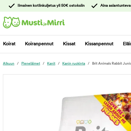
y
Ilmainen kotiinkuljetus yli 50€ ostoksiin
Aina asiantunteva
ltöön
Ota yhteyttä
asiakaspalveluun
Koirat
Koiranpennut
Kissat
Kissanpennut
Eläi
Alkuun
Pieneläimet
Kanit
Kanin ruokinta
Brit Animals Rabbit Jun
foo