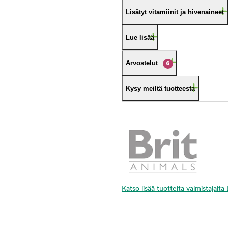
Lisätyt vitamiinit ja hivenaineet
Lue lisää
Arvostelut
6
Kysy meiltä tuotteesta
Katso lisää tuotteita valmistajalta