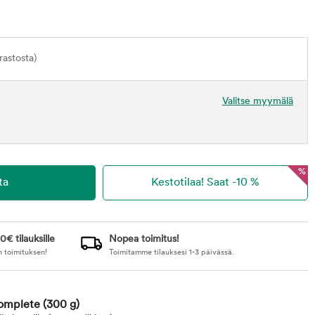
astosta)
Valitse myymälä
%
0€ tilauksille
Nopea toimitus!
n toimituksen!
Toimitamme tilauksesi 1-3 päivässä.
Complete
(300 g)