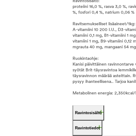
Ravintosisältö:
proteiini 16,0 %, rasva 3,0 %, ra
%, fosfori 0,4 %, natrium 0,06 %
Ravitsemukselliset lisäaineet/1kg:
A-vitamiini 10 200 I.U., D3-vitami
vitamiini 0,1 mg, B1-vitamiini 1 m
vitamiini 1 mg, B9-vitamiini 0,12 m
mgrauta 40 mg, mangaani 54 mg, k
Ruokintaohje:
Kanisi päivittäinen ravinnontarve
syötät Brit-täysravintoa lemmikill
täysravinnon määrää asteittain. 
pysyy ihanteellisena.. Tarjoa kanil
Metabolinen energia: 2,350kcal/
Ravintosisältö
Ravintotiedot