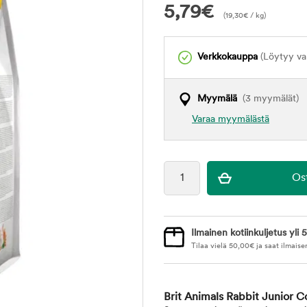
5,79
€
(
19,30
€
/ kg)
Verkkokauppa
(Löytyy var
Myymälä
(3 myymälät)
Varaa myymälästä
Ilmainen kotiinkuljetus yli 5
Tilaa vielä
50,00
€
ja saat ilmaise
Brit Animals Rabbit Junior 