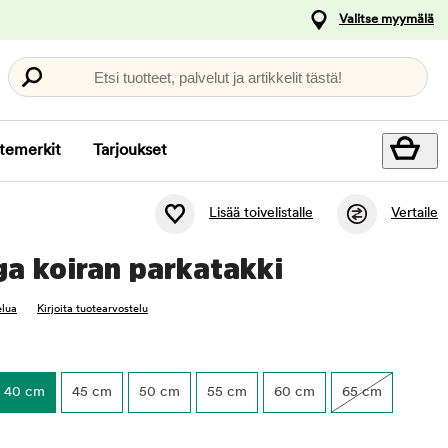
Valitse myymälä
Etsi tuotteet, palvelut ja artikkelit tästä!
temerkit
Tarjoukset
Lisää toivelistalle
Vertaile
ga koiran parkatakki
elua
Kirjoita tuotearvostelu
40 cm
45 cm
50 cm
55 cm
60 cm
65 cm