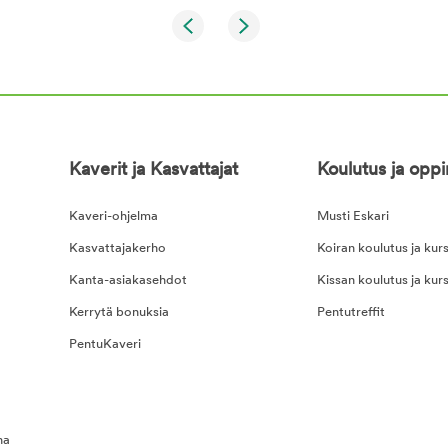
Kaverit ja Kasvattajat
Koulutus ja opp
Kaveri-ohjelma
Musti Eskari
Kasvattajakerho
Koiran koulutus ja kurs
Kanta-asiakasehdot
Kissan koulutus ja kurs
Kerrytä bonuksia
Pentutreffit
PentuKaveri
na