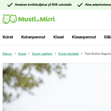
y
Ilmainen kotiinkuljetus yli 50€ ostoksiin
Aina asiantunteva
ltöön
Ota yhteyttä
asiakaspalveluun
Koirat
Koiranpennut
Kissat
Kissanpennut
Eläi
Alkuun
Koirat
Koiran vaatteet
Koiran talvitakit
Feel Active Haga ko
foo