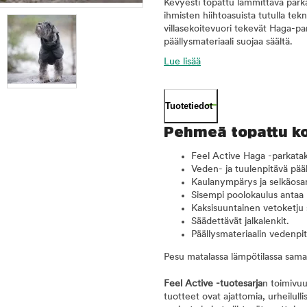
Kevyesti topattu lämmittävä parka
ihmisten hiihtoasuista tutulla tek
villasekoitevuori tekevät Haga-pa
päällysmateriaali suojaa säältä.
Lue lisää
Tuotetiedot
Pehmeä topattu ko
Feel Active Haga -parkatakk
Veden- ja tuulenpitävä pää
Kaulanympärys ja selkäosan 
Sisempi poolokaulus antaa l
Kaksisuuntainen vetoketju 
Säädettävät jalkalenkit.
Päällysmateriaalin veden
Pesu matalassa lämpötilassa saman
Feel Active -tuotesarja
n toimivu
tuotteet ovat ajattomia, urheilullis