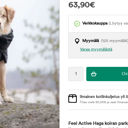
63,90
€
Verkkokauppa
(Löytyy var
Myymälä
(125 myymälät
Varaa myymälästä
Ilmainen kotiinkuljetus yli 5
Tilaa vielä
50,00
€
ja saat ilmaise
Feel Active Haga koiran park