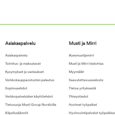
Asiakaspalvelu
Musti ja Mirri
Asiakaspalvelu
#yesmustijamirri
Toimitus- ja maksutavat
Musti ja Mirri tiedottaa
Kysymykset ja vastaukset
Myymälät
Verkkokauppaostosten palautus
Saavutettavuusseloste
Sopimusehdot
Tietoa yrityksestä
Verkkopalveluiden käyttöehdot
Yhteystiedot
Tietosuoja Musti Group Nordicilla
Avoimet työpaikat
Kilpailusäännöt
Hyvinvointipalvelut työpaikka