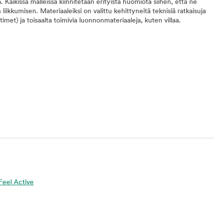
a. Kaikissa malleissa kiinnitetään erityistä huomiota siihen, että ne
iikkumisen. Materiaaleiksi on valittu kehittyneitä teknisiä ratkaisuja
imet) ja toisaalta toimivia luonnonmateriaaleja, kuten villaa.
 Feel Active