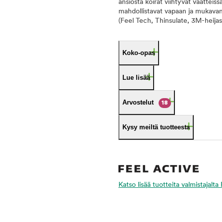
ansiosta koirat viihtyvät vaatteiss
mahdollistavat vapaan ja mukavan l
(Feel Tech, Thinsulate, 3M-heijast
Koko-opas
Lue lisää
Arvostelut
18
Kysy meiltä tuotteesta
Katso lisää tuotteita valmistajalta