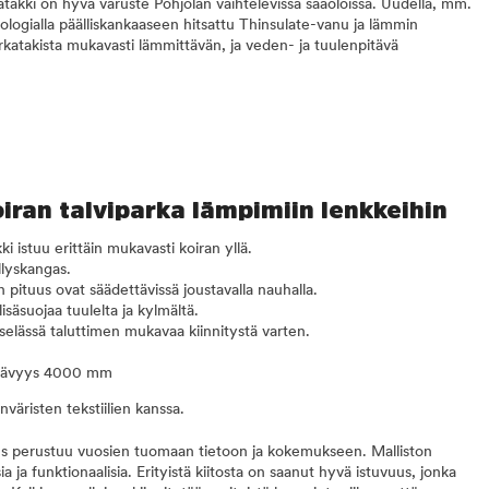
takki on hyvä varuste Pohjolan vaihtelevissa sääoloissa. Uudella, mm.
nologialla päälliskankaaseen hitsattu Thinsulate-vanu ja lämmin
rkatakista mukavasti lämmittävän, ja veden- ja tuulenpitävä
iran talviparka lämpimiin lenkkeihin
i istuu erittäin mukavasti koiran yllä.
llyskangas.
pituus ovat säädettävissä joustavalla nauhalla.
isäsuojaa tuulelta ja kylmältä.
selässä taluttimen mukavaa kiinnitystä varten.
pitävyys 4000 mm
väristen tekstiilien kanssa.
us perustuu vuosien tuomaan tietoon ja kokemukseen. Malliston
ia ja funktionaalisia. Erityistä kiitosta on saanut hyvä istuvuus, jonka