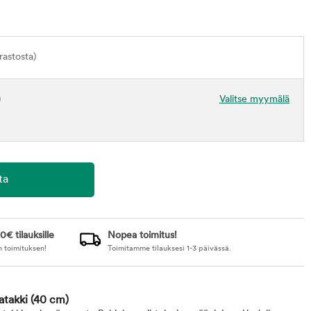
astosta)
)
Valitse myymälä
0€ tilauksille
Nopea toimitus!
n toimituksen!
Toimitamme tilauksesi 1-3 päivässä.
atakki
(40 cm)