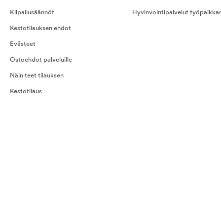
Kilpailusäännöt
Hyvinvointipalvelut työpaikka
Kestotilauksen ehdot
Evästeet
Ostoehdot palveluille
Näin teet tilauksen
Kestotilaus