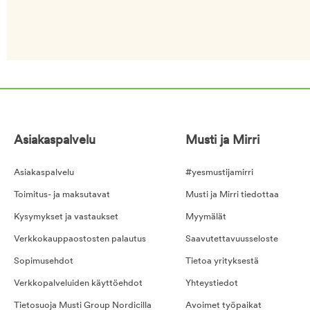
Asiakaspalvelu
Musti ja Mirri
Asiakaspalvelu
#yesmustijamirri
Toimitus- ja maksutavat
Musti ja Mirri tiedottaa
Kysymykset ja vastaukset
Myymälät
Verkkokauppaostosten palautus
Saavutettavuusseloste
Sopimusehdot
Tietoa yrityksestä
Verkkopalveluiden käyttöehdot
Yhteystiedot
Tietosuoja Musti Group Nordicilla
Avoimet työpaikat