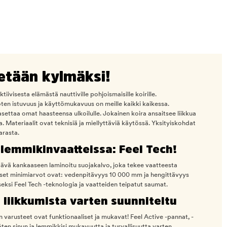
ketään kylmäksi!
tiivisesta elämästä nauttiville pohjoismaisille koirille.
oten istuvuus ja käyttömukavuus on meille kaikki kaikessa.
settaa omat haasteensa ulkoilulle. Jokainen koira ansaitsee liikkua
ta. Materiaalit ovat teknisiä ja miellyttäviä käytössä. Yksityiskohdat
arasta.
lemmikinvaatteissa: Feel Tech!
ttävä kankaaseen laminoitu suojakalvo, joka tekee vaatteesta
niset minimiarvot ovat: vedenpitävyys 10 000 mm ja hengittävyys
ksi Feel Tech -teknologia ja vaatteiden teipatut saumat.
 liikkumista varten suunniteltu
varusteet ovat funktionaaliset ja mukavat! Feel Active -pannat, -
öten sinun ja lemmikkisi mukavuutta ja turvallisuutta varten