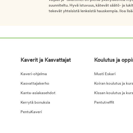
suunniteltu. Hyvä istuvuus, kätevät säätö- ja l
tekevät yhteisistä lenkeistä hauskempia. Iloa lisää
Kaverit ja Kasvattajat
Koulutus ja opp
Kaveri-ohjelma
Musti Eskari
Kasvattajakerho
Koiran koulutus ja kurs
Kanta-asiakasehdot
Kissan koulutus ja kurs
Kerrytä bonuksia
Pentutreffit
PentuKaveri