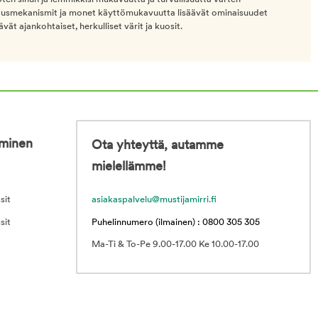
ukitusmekanismit ja monet käyttömukavuutta lisäävät ominaisuudet
vät ajankohtaiset, herkulliset värit ja kuosit.
iminen
Ota yhteyttä, autamme
mielellämme!
sit
asiakaspalvelu@mustijamirri.fi
sit
Puhelinnumero (ilmainen) : 0800 305 305
Ma-Ti & To-Pe 9.00-17.00 Ke 10.00-17.00