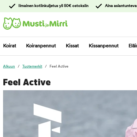
y
Ilmainen kotiinkuljetus yli 50€ ostoksiin
Aina asiantunteva
ltöön
Ota yhteyttä
asiakaspalveluun
Koirat
Koiranpennut
Kissat
Kissanpennut
Eläi
Alkuun
Tuotemerkit
Feel Active
Feel Active