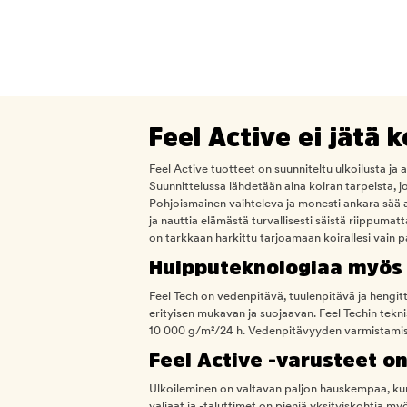
Feel Active ei jätä 
Feel Active tuotteet on suunniteltu ulkoilusta ja ak
Suunnittelussa lähdetään aina koiran tarpeista, j
Pohjoismainen vaihteleva ja monesti ankara sää a
ja nauttia elämästä turvallisesti säistä riippumat
on tarkkaan harkittu tarjoamaan koirallesi vain p
Huipputeknologiaa myös 
Feel Tech on vedenpitävä, tuulenpitävä ja hengi
erityisen mukavan ja suojaavan. Feel Techin tek
10 000 g/m²/24 h. Vedenpitävyyden varmistamise
Feel Active -varusteet on
Ulkoileminen on valtavan paljon hauskempaa, kun 
valjaat ja -taluttimet on pieniä yksityiskohtia my