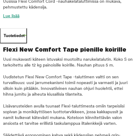
Uusissa Flexi Comfort Cord -nauhakelataluttimissa on mukava,
pehmustettu kädensija.
Lue lisää
Tuotetiedot
Flexi New Comfort Tape pienille koirille
Uusi mukavasti käteen istuvaksi muotoiltu narukelatalutin. Koko S on
tarkoitettu alle 12 kg painoisille koirille. Nauhan pituus 5 m.
Uudistetun Flexi New Comfort Tape -taluttimen valtti on sen
turvallisuus: uusi jarrumekanismi toimii nopeasti ja varmasti ja juuri
silloin kuin pitääkin. Innovatiivinen nauhan ohjuri huolehtii, ettei
hihna jumitu ja aiheuta kiusallisia tilanteita.
Lisävarusteiden avulla tuunaat Flexi-taluttimesta omiin tarpeisiisi
sopivan ja monikäyttöisen luottotarvikkeen, jossa kakkapussit ja
namit kulkevat kätevästi mukana. Koteloon kiinnitettävän valon
ansiosta et tarvitse erillistä taskulamppua iltalenkkejä varten.
Säädettävä ergonominen kahva sekä kädensijan pehmeä grip-