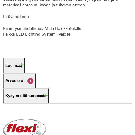
materiaali antaa mukavan ja tukevan otteen.
Lisävarusteet:
Kiinnitysmahdollisuus Multi Box -kotelolle
Paikka LED Lighting System -valolle
Lue lisää
Arvostelut
6
Kysy meiltä tuotteesta