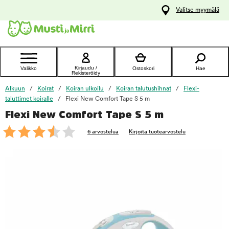
y
Valitse myymälä
ltöön
Ota yhteyttä
asiakaspalveluun
Kirjaudu /
Valikko
Ostoskori
Hae
Rekisteröidy
Alkuun
Koirat
Koiran ulkoilu
Koiran talutushihnat
Flexi-
taluttimet koiralle
Flexi New Comfort Tape S 5 m
Flexi New Comfort Tape S 5 m
foo
6 arvostelua
Kirjoita tuotearvostelu