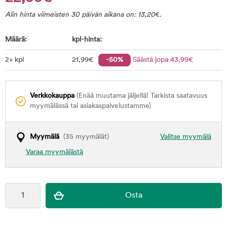
Alin hinta viimeisten 30 päivän aikana on:
13,20
€
.
Määrä:
kpl-hinta:
2+ kpl
21
,99
€
-50%
Säästä jopa
43
,99
€
Verkkokauppa
(Enää muutama jäljellä! Tarkista saatavuus
myymälässä tai asiakaspalvelustamme)
Myymälä
(35 myymälät)
Valitse myymälä
Varaa myymälästä