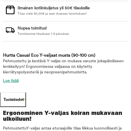
Ilmainen kotiinkuljetus yli 50€ tilauksille
Tilaa vielä
50,00
€
ja saat ilmaisen toimituksen!
Nopea toimitus!
Toimitamme tilauksesi 1-3 päivässä.
Hurtta Casual Eco Y-valjaat musta
(90-100 cm)
Pehmustettu ja kestävä Y-valjas on mukava varuste jokapäiväiseen
lenkkeilyyn! Ergonomisessa valjaassa on käytetty
kierrätyspolyesteriä ja neopreenipehmustetta.
Lue lisää
Tuotetiedot
Ergonominen Y-valjas koiran mukavaan
ulkoiluun!
PehmustettuY-valjas antaa eturaajoille tilaa liikkua luonnollisesti ja