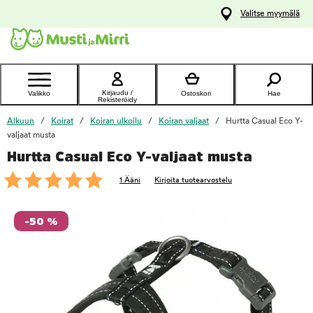
y
Valitse myymälä
ltöön
Ota yhteyttä
asiakaspalveluun
Kirjaudu /
Valikko
Ostoskori
Hae
Rekisteröidy
Alkuun
Koirat
Koiran ulkoilu
Koiran valjaat
Hurtta Casual Eco Y-
valjaat musta
Hurtta Casual Eco Y-valjaat musta
foo
1 Ääni
Kirjoita tuotearvostelu
-50 %