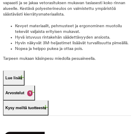
vapaasti ja se jakaa vetorasituksen mukavan tasiasesti koko rinnan
alueelle. Kestävä polyesterineulos on valmistettu ympäristöä
säästävästi kierrätysmateriaalista.
Kevyet materiaalit, pehmusteet ja ergonominen muotoilu
tekevät valjaista erityisen mukavat.
Hyvä istuvuus rintakehän säädettävyyden ansiosta.
Hyvin näkyvät 3M-heijastimet lisäävät turvallisuutta pimeällä.
Nopea ja helppo pukea ja ottaa pois.
Tarpeen mukaan käsinpesu miedolla pesuaineella.
Lue lisää
Arvostelut
1
Kysy meiltä tuotteesta