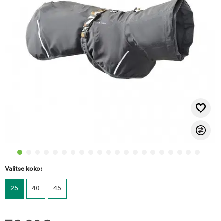
Valitse koko:
25
40
45