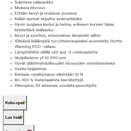
Sujettava valjasaukko
Mukava istuvuus
Erittäin kevyt ja mukavan joustava
Kaikki saumat teipattu vedenpitäviksi
Hyvin suojaava kaulus ja helma, erikseen korvien takaa
kiristettävä sisäkaulus
Kevyt ja vuoriton, erinomainen lämpimiin säihin
Viileässä lisälämpöä tuo yhteensopivaksi suunniteltu Hurtta
Warming ECO -väliasu
Lämpötiloihin välillä +20 and -5 celsiusastetta
Vesipilariarvo yli 10 000 mm
Hyvät säätömahdollisuudet istuvuuden varmistamiseksi
Useita heijastimia
Kankaan repäisylujuus vähintään 10 N
80–100 % materiaaleista kierrätettyjä
Hienopesu 30 asteessa, noudata pesuohjeita
Koko-opas
Lue lisää