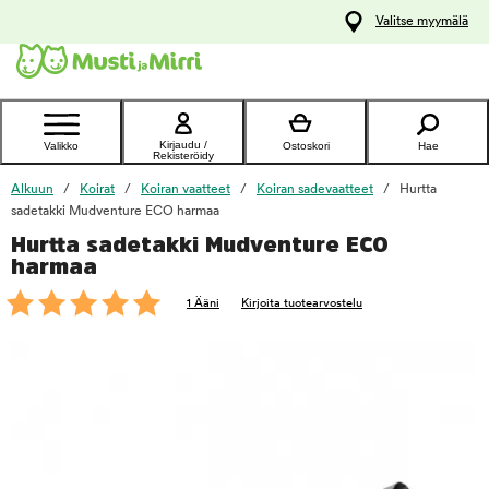
y
Valitse myymälä
ltöön
Ota yhteyttä
asiakaspalveluun
Kirjaudu /
Valikko
Ostoskori
Hae
Rekisteröidy
Alkuun
Koirat
Koiran vaatteet
Koiran sadevaatteet
Hurtta
sadetakki Mudventure ECO harmaa
Hurtta sadetakki Mudventure ECO
foo
harmaa
1 Ääni
Kirjoita tuotearvostelu