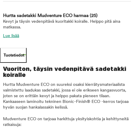
Hurtta sadetakki Mudventure ECO harmaa
(25)
Kevyt ja täysin vedenpitävä kuoritakki koiralle. Helppo pitä aina
matkassa.
Lue lisää
Tuotetiedot
Vuoriton, täysin vedenpitävä sadetakki
koiralle
Hurtta Mudventure ECO on suureksi osaksi kierrätysmateriaalista
valmistettu laadukas sadetakki, jossa ei ole erikseen kangasvuorta,
joten se on erittäin kevyt ja helppo pakata pieneen tilaan.
Kankaaseen laminoitu tekninen Bionic-Finish® ECO -kerros tarjoaa
hyvän suojan hankalassakin kelissä.
Mudventure ECO on tarjoaa harkittuja yksityiskohtia ja kehittyneitä
ratkaisuja: