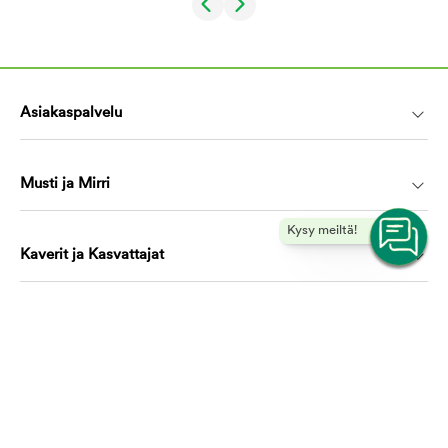
Asiakaspalvelu
Musti ja Mirri
Kysy meiltä!
Kaverit ja Kasvattajat
Koulutus ja oppiminen
Ota yhteyttä, autamme mielellämme!