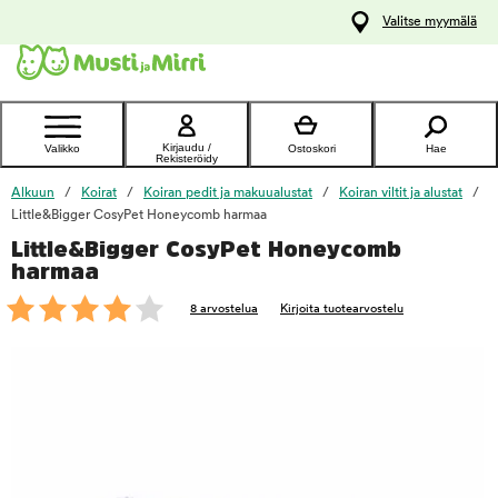
y
Valitse myymälä
ltöön
Ota yhteyttä
asiakaspalveluun
Kirjaudu /
Valikko
Ostoskori
Hae
Rekisteröidy
Alkuun
Koirat
Koiran pedit ja makuualustat
Koiran viltit ja alustat
Little&Bigger CosyPet Honeycomb harmaa
Little&Bigger CosyPet Honeycomb
foo
harmaa
8 arvostelua
Kirjoita tuotearvostelu