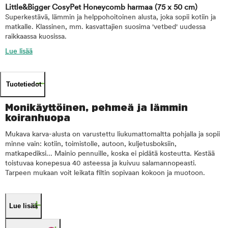
Little&Bigger CosyPet Honeycomb harmaa
(75 x 50 cm)
Superkestävä, lämmin ja helppohoitoinen alusta, joka sopii kotiin ja
matkalle. Klassinen, mm. kasvattajien suosima 'vetbed' uudessa
raikkaassa kuosissa.
Lue lisää
Tuotetiedot
Monikäyttöinen, pehmeä ja lämmin
koiranhuopa
Mukava karva-alusta on varustettu liukumattomaltta pohjalla ja sopii
minne vain: kotiin, toimistolle, autoon, kuljetusboksiin,
matkapediksi... Mainio pennuille, koska ei pidätä kosteutta. Kestää
toistuvaa konepesua 40 asteessa ja kuivuu salamannopeasti.
Tarpeen mukaan voit leikata filtin sopivaan kokoon ja muotoon.
Lue lisää