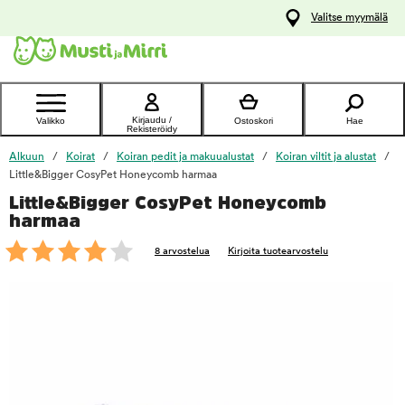
y
Valitse myymälä
ltöön
Ota yhteyttä
asiakaspalveluun
Kirjaudu /
Valikko
Ostoskori
Hae
Rekisteröidy
Alkuun
Koirat
Koiran pedit ja makuualustat
Koiran viltit ja alustat
Little&Bigger CosyPet Honeycomb harmaa
Little&Bigger CosyPet Honeycomb
foo
harmaa
8 arvostelua
Kirjoita tuotearvostelu