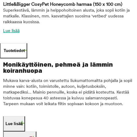
Little&Bigger CosyPet Honeycomb harmaa
(150 x 100 cm)
Superkestävä, lämmin ja helppohoitoinen alusta, joka sopii kotiin ja
matkalle. Klassinen, mm. kasvattajien suosima 'vetbed' uudessa
raikkaassa kuosissa.
Lue lisää
Tuotetiedot
Monikäyttöinen, pehmeä ja lämmin
koiranhuopa
Mukava karva-alusta on varustettu liukumattomaltta pohjalla ja sopii
minne vain: kotiin, toimistolle, autoon, kuljetusboksiin,
matkapediksi... Mainio pennuille, koska ei pidätä kosteutta. Kestää
toistuvaa konepesua 40 asteessa ja kuivuu salamannopeasti.
Tarpeen mukaan voit leikata filtin sopivaan kokoon ja muotoon.
Lue lisää