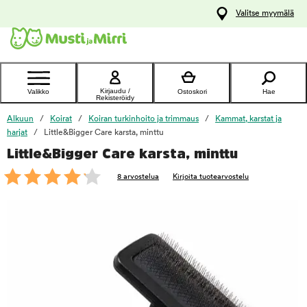
y
Valitse myymälä
ltöön
Ota yhteyttä
asiakaspalveluun
Kirjaudu /
Valikko
Ostoskori
Hae
Rekisteröidy
Alkuun
Koirat
Koiran turkinhoito ja trimmaus
Kammat, karstat ja
harjat
Little&Bigger Care karsta, minttu
Little&Bigger Care karsta, minttu
foo
8 arvostelua
Kirjoita tuotearvostelu