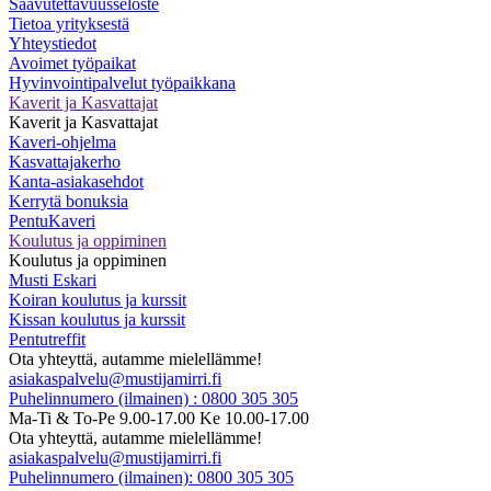
Saavutettavuusseloste
Tietoa yrityksestä
Yhteystiedot
Avoimet työpaikat
Hyvinvointipalvelut työpaikkana
Kaverit ja Kasvattajat
Kaverit ja Kasvattajat
Kaveri-ohjelma
Kasvattajakerho
Kanta-asiakasehdot
Kerrytä bonuksia
PentuKaveri
Koulutus ja oppiminen
Koulutus ja oppiminen
Musti Eskari
Koiran koulutus ja kurssit
Kissan koulutus ja kurssit
Pentutreffit
Ota yhteyttä, autamme mielellämme!
asiakaspalvelu@mustijamirri.fi
Puhelinnumero (ilmainen) : 0800 305 305
Ma-Ti & To-Pe 9.00-17.00 Ke 10.00-17.00
Ota yhteyttä, autamme mielellämme!
asiakaspalvelu@mustijamirri.fi
Puhelinnumero (ilmainen): 0800 305 305