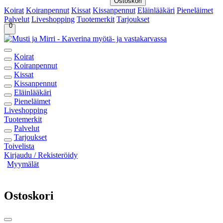
Ostoskori
Koirat
Koiranpennut
Kissat
Kissanpennut
Eläinlääkäri
Pieneläimet
Palvelut
Liveshopping
Tuotemerkit
Tarjoukset
0
Koirat
Koiranpennut
Kissat
Kissanpennut
Eläinlääkäri
Pieneläimet
Liveshopping
Tuotemerkit
Palvelut
Tarjoukset
Toivelista
Kirjaudu / Rekisteröidy
Myymälät
Ostoskori