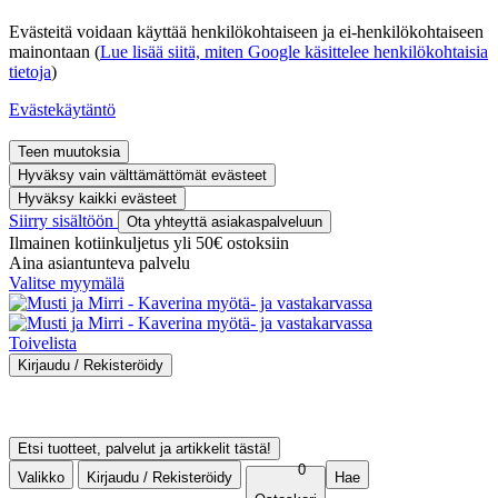
Evästeitä voidaan käyttää henkilökohtaiseen ja ei-henkilökohtaiseen
mainontaan (
Lue lisää siitä, miten Google käsittelee henkilökohtaisia
tietoja
)
Evästekäytäntö
Teen muutoksia
Hyväksy vain välttämättömät evästeet
Hyväksy kaikki evästeet
Siirry sisältöön
Ota yhteyttä asiakaspalveluun
Ilmainen kotiinkuljetus yli 50€ ostoksiin
Aina asiantunteva palvelu
Valitse myymälä
Toivelista
Kirjaudu / Rekisteröidy
Kirjaudu sisään
Rekisteröidy asiakkaaksi
Ostohistoria
Etsi tuotteet, palvelut ja artikkelit tästä!
0
Valikko
Kirjaudu / Rekisteröidy
Hae