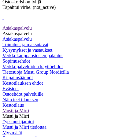
Ostoskorisi on tyhjä
Tapahtui virhe. (not_active)
Asiakaspalvelu
Asiakaspalvelu
Asiakaspalvelu
Toimitus- ja maksutavat
Kysymykset ja vastaukset
Verkkokauppaostosten palautus
Sopimusehdot
Verkkopalveluiden käyttöehdot
Tietosuoja Musti Group Nordicilla
Kilpailusäännöt
Kestotilauksen ehdot
Evästeet
Ostoehdot palveluille
Näin teet tilauksen
Kestotilaus
Musti ja Mirri
Musti ja Mirri
#yesmustijamirri
Musti ja Mirri tiedottaa
Myymälät