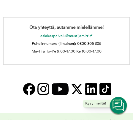
Ota yhteyttä, autamme mielellämme!
asiakaspalvelu@mustijamirri.fi
Puhelinnumero (ilmainen): 0800 305 305
Ma-Ti & To-Pe 9.00-17.00 Ke 10.00-17.00
Kysy meiltä!
Vitamiinit, hivenaineet ja mineraalit - Näytä kaikki tuotteet | Musti ja
Mirri -
Copyright © 2025 Musti ja Mirri Oy