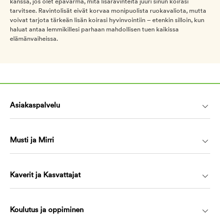
kanssa, jos olet epävarma, mitä lisäravinteita juuri sinun koirasi
tarvitsee. Ravintolisät eivät korvaa monipuolista ruokavaliota, mutta
voivat tarjota tärkeän lisän koirasi hyvinvointiin – etenkin silloin, kun
haluat antaa lemmikillesi parhaan mahdollisen tuen kaikissa
elämänvaiheissa.
Asiakaspalvelu
Musti ja Mirri
Kaverit ja Kasvattajat
Koulutus ja oppiminen