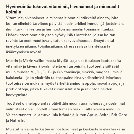
Hyvinvointia tukevat vitamiinit, hivenaineet ja mineraalit
koiralle
Vitamiinit, hivenaineet ja mineraalit ovat elintärkeitä aineita, joita
koiran elimistö tarvitsee päivittäin esimerkiksi immuunijärjestelmän,
ihon, turkin, nivelten ja hermoston normaalin toiminnan tueksi.
Lisäravinteet ovat erityisen hyödyllisiä tilanteissa, joissa koiran
ravintotarpeet muuttuvat, kuten kasvuvaiheessa, tiineyden tai
imetyksen aikana, toipilasaikana, stressaavissa tilanteissa tai
ikääntymisen myötä.
Mustin ja Mirrin valikoimasta löydät laajan kattauksen laadukkaita
vitamiini- ja kivennäisvalmisteita eri tarpeisiin. Tuotteet sisältävät
muun muassa A-, D-, E-, B- ja C-vitamiineja, sinkkiä, magnesiumia ja
kalsiumia – joko yksittäin tai tasapainoisina yhdistelminä. Monissa
tuotteissa on mukana myös tärkeitä aminohappoja, rasvahappoja ja
prebiootteja, jotka tukevat ruoansulatusta ja ravintoaineiden
imeytymistä.
Tuotteet on helppo antaa päivittäin muun ruoan ohessa, ja useimmat
valmisteet on suunniteltu maistumaan herkullisilta koirasi makuun.
Valitse tunnettuja ja turvallisia brändejä, kuten Aptus, Avital, Brit Care
ja Nutrolin.
Muistathan aina tarkistaa annostusohjeet ja keskustella eläinlääkärin