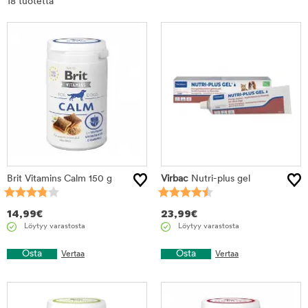
18 tuotetta
tuotteet
Brit Vitamins Calm 150 g
Virbac
Nutri-plus gel
14,99
€
23,99
€
Löytyy varastosta
Löytyy varastosta
Osta
Osta
Vertaa
Vertaa