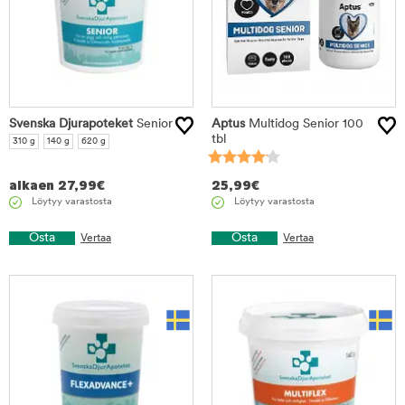
Svenska Djurapoteket
Senior
Aptus
Multidog Senior 100
tbl
310 g
140 g
620 g
alkaen
27,99
€
25,99
€
Löytyy varastosta
Löytyy varastosta
Osta
Osta
Vertaa
Vertaa