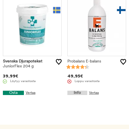
Svenska Djurapoteket
Probalans E-balans
JuniorFlex 204 g
39,99
€
49,95
€
Löytyy varastosta
Loppu varastosta
Osta
Info
Vertaa
Vertaa