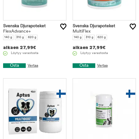
Svenska Djurapoteket
Svenska Djurapoteket
FlexAdvance+
MultiFlex
140 g
310 g
620 g
140 g
310 g
620 g
alkaen
27,99
€
alkaen
27,99
€
Löytyy varastosta
Löytyy varastosta
Osta
Osta
Vertaa
Vertaa