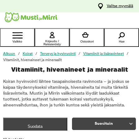
y
Valitse myymälä
ltöön
Ota yhteyttä
asiakaspalveluun
Kirjaudu /
Valikko
Ostoskori
Hae
Rekisteröidy
Alkuun
Koirat
Terveys ja hyvinvointi
Vitamiinit ja lisäravinteet
Vitamiinit, hivenaineet ja mineraalit
Vitamiinit, hivenaineet ja mineraalit
Koiran hyvinvointi lähtee tasapainoisesta ravinnosta – ja joskus se
kaipaa täydennykseksi vitamiineja, hivenaineita tai muita tärkeitä
lisäravinteita. Mustin ja Mirrin valikoimasta löydät laadukkaat
tuotteet, jotka auttavat tukemaan koirasi vastustuskykyä,
aineenvaihduntaa, ihon ja turkin kuntoa sekä yleistä jaksamista.
Suosituin
Suodata
Rajaa