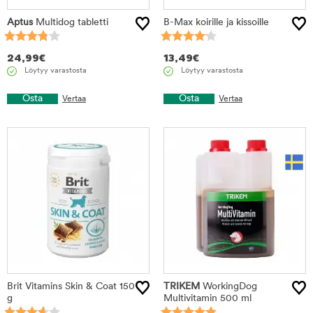
Aptus
Multidog tabletti
B-Max koirille ja kissoille
24,99
€
13,49
€
Löytyy varastosta
Löytyy varastosta
Osta
Osta
Vertaa
Vertaa
Brit Vitamins Skin & Coat 150
TRIKEM
WorkingDog
g
Multivitamin 500 ml