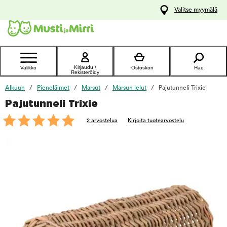
y
Valitse myymälä
ltöön
Ota yhteyttä
asiakaspalveluun
Kirjaudu /
Valikko
Ostoskori
Hae
Rekisteröidy
Alkuun
Pieneläimet
Marsut
Marsun lelut
Pajutunneli Trixie
Pajutunneli Trixie
foo
2 arvostelua
Kirjoita tuotearvostelu