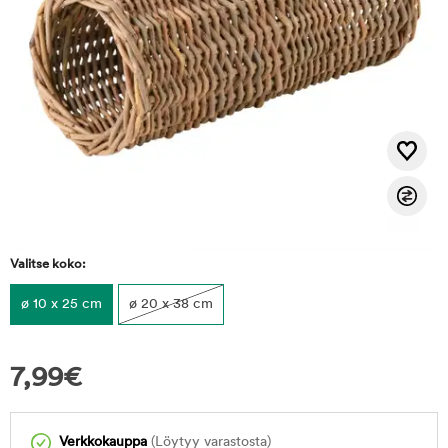
Valitse koko:
ø 10 x 25 cm
ø 20 x 38 cm
7,99
€
Verkkokauppa
(Löytyy varastosta)