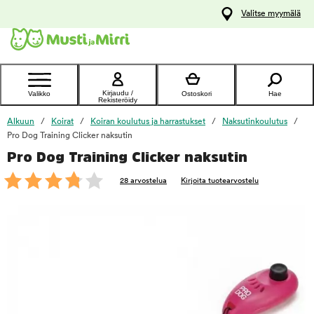
y
Valitse myymälä
ltöön
Ota yhteyttä
asiakaspalveluun
Kirjaudu /
Valikko
Ostoskori
Hae
Rekisteröidy
Alkuun
Koirat
Koiran koulutus ja harrastukset
Naksutinkoulutus
Pro Dog Training Clicker naksutin
Pro Dog Training Clicker naksutin
foo
28 arvostelua
Kirjoita tuotearvostelu