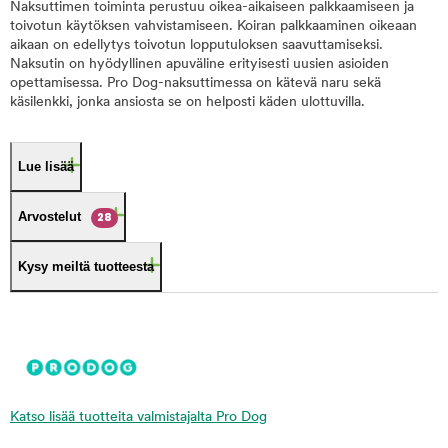
Naksuttimen toiminta perustuu oikea-aikaiseen palkkaamiseen ja
toivotun käytöksen vahvistamiseen. Koiran palkkaaminen oikeaan
aikaan on edellytys toivotun lopputuloksen saavuttamiseksi.
Naksutin on hyödyllinen apuväline erityisesti uusien asioiden
opettamisessa. Pro Dog-naksuttimessa on kätevä naru sekä
käsilenkki, jonka ansiosta se on helposti käden ulottuvilla.
Lue lisää
Arvostelut
28
Kysy meiltä tuotteesta
Katso lisää tuotteita valmistajalta Pro Dog