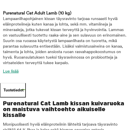
Purenatural Cat Adult Lamb
(10 kg)
Lampaanlihapohjainen kissan täysravinto tarjoaa runsaasti hyviä
eläinproteiineja kuten kanaa ja lohta, sekä mm. vitamiineja ja
mineraaleja, jotka tukevat kissan terveyttä ja hyvinvointia. Lammas
on vastuullisesti tuotettu raaka-aine ja sen sulavuus on erinomainen.
Suurin osa ruoassa käytetystä lampaanlihasta on tuoretta, mikä
parantaa sulavuutta entisestään. Lisäksi valmistusaineina on kanaa,
taimenta ja lohta, joiden ansiosta ruoan rasvahappokoostumus on
hyvä. Ruoansulatuksen tueksi täysravinnossa on probiootteja ja
virtsateiden terveyttä tukee karpalo.
Lue lisää
Tuotetiedot
Purenatural Cat Lamb kissan kuivaruoka
on maistuva vaihtoehto aikuiselle
kissalle
Monipuolisesti hyviä eläinproteiinin lähteitä tarjoava täysravinto