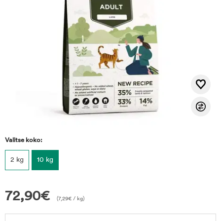
Valitse koko:
2 kg
10 kg
72,90
€
(
7,29
€
/ kg)