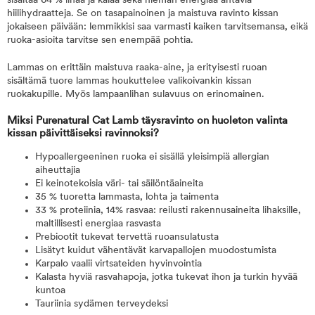
sisältää 64 % lihaa ja kalaa sekä hieman energiaa antavia
hiilihydraatteja. Se on tasapainoinen ja maistuva ravinto kissan
jokaiseen päivään: lemmikkisi saa varmasti kaiken tarvitsemansa, eikä
ruoka-asioita tarvitse sen enempää pohtia.
Lammas on erittäin maistuva raaka-aine, ja erityisesti ruoan
sisältämä tuore lammas houkuttelee valikoivankin kissan
ruokakupille. Myös lampaanlihan sulavuus on erinomainen.
Miksi Purenatural Cat Lamb täysravinto on huoleton valinta
kissan päivittäiseksi ravinnoksi?
Hypoallergeeninen ruoka ei sisällä yleisimpiä allergian
aiheuttajia
Ei keinotekoisia väri- tai säilöntäaineita
35 % tuoretta lammasta, lohta ja taimenta
33 % proteiinia, 14% rasvaa: reilusti rakennusaineita lihaksille,
maltillisesti energiaa rasvasta
Prebiootit tukevat tervettä ruoansulatusta
Lisätyt kuidut vähentävät karvapallojen muodostumista
Karpalo vaalii virtsateiden hyvinvointia
Kalasta hyviä rasvahapoja, jotka tukevat ihon ja turkin hyvää
kuntoa
Tauriinia sydämen terveydeksi