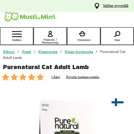
y
Valitse myymälä
ltöön
Ota yhteyttä
asiakaspalveluun
Kirjaudu /
Valikko
Ostoskori
Hae
Rekisteröidy
Alkuun
Kissat
Kissanruoka
Kissan kuivaruoka
Purenatural Cat
Adult Lamb
Purenatural Cat Adult Lamb
foo
1 Ääni
Kirjoita tuotearvostelu