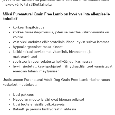
maku-, väri-, tai säilöntäaineita.
Miksi Purenatural Grain Free Lamb on hyvä valinta allergiselle
koiralle?
korkea lihapitoisuus
korkea tuorelihapitoisuus, joten se maittaa valikoivimmillekin
koirille
vain yksi laadukas eläinproteiinin lähde: hyvin sulava lammas
hypoallergeeniset raaka-aineet
kaikki koirasi tarvitsemat vitamiinit, hivenaineet ja
makroravinteet
suolistoa ja ruoansulatusta hellivää juurikasmassaa
hyvin siedetyt, kasvispohjaiset hiilihydraattilähteet varmistavat
energian hitaan imeytymisen
Uudistuneen Purenatural Adult Dog Grain Free Lamb -koiranruoan
keskeiset muutokset:
Uusi pakkaus
Nappulan muoto ja väri ovat hieman erilaiset
Uusi tuote ei sisällä palkokasveja
Bataatti ja peruna hiilihydraatin lähteinä