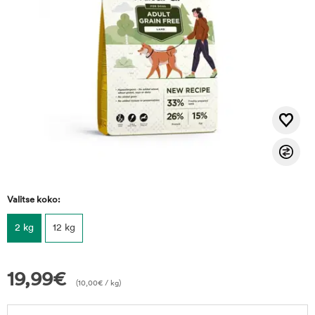
Valitse koko:
2 kg
12 kg
19,99
€
(
10,00
€
/ kg)