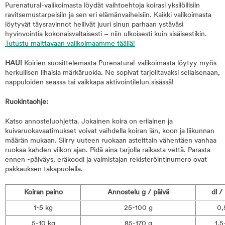
Purenatural-valikoimasta löydät vaihtoehtoja koirasi yksilöllisiin
ravitsemustarpeisiin ja sen eri elämänvaiheisiin. Kaikki valikoimasta
löytyvät täysravinnot hellivät juuri sinun parhaan ystäväsi
hyvinvointia kokonaisvaltaisesti – niin ulkoisesti kuin sisäisestikin.
Tutustu maittavaan valikoimaamme täällä!
HAU!
Koirien suosittelemasta Purenatural-valikoimasta löytyy myös
herkullisen lihaisia märkäruokia. Ne sopivat tarjoiltavaksi sellaisenaan,
nappuloiden seassa tai vaikkapa aktivointilelun sisässä!
Ruokintaohje:
Katso annosteluohjetta. Jokainen koira on erilainen ja
kuivaruokavaatimukset voivat vaihdella koiran iän, koon ja liikunnan
määrän mukaan. Siirry uuteen ruokaan asteittain vähentäen vanhaa
ruokaa kahden viikon ajan. Pidä aina tarjolla raikasta vettä. Parasta
ennen -päiväys, eräkoodi ja valmistajan rekisteröintinumero ovat
pakkauksen takapuolella.
Koiran paino
Annostelu g / päivä
dl /
1-5 kg
25-100 g
0,
5-10 kg
85-170 g
1,5