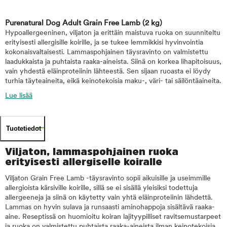
Purenatural Dog Adult Grain Free Lamb
(2 kg)
Hypoallergeeninen, viljaton ja erittäin maistuva ruoka on suunniteltu
erityisesti allergisille koirille, ja se tukee lemmikkisi hyvinvointia
kokonaisvaltaisesti. Lammaspohjainen täysravinto on valmistettu
laadukkaista ja puhtaista raaka-aineista. Siinä on korkea lihapitoisuus,
vain yhdestä eläinproteiinin lähteestä. Sen sijaan ruoasta ei löydy
turhia täyteaineita, eikä keinotekoisia maku-, väri- tai säilöntäaineita.
Lue lisää
Tuotetiedot
Viljaton, lammaspohjainen ruoka
erityisesti allergiselle koiralle
Viljaton Grain Free Lamb -täysravinto sopii aikuisille ja useimmille
allergioista kärsiville koirille, sillä se ei sisällä yleisiksi todettuja
allergeeneja ja siinä on käytetty vain yhtä eläinproteiinin lähdettä.
Lammas on hyvin sulava ja runsaasti aminohappoja sisältävä raaka-
aine. Reseptissä on huomioitu koiran lajityypilliset ravitsemustarpeet
ja ruoka on valmistettu puhtaista raaka-aineista ilman keinotekoisia