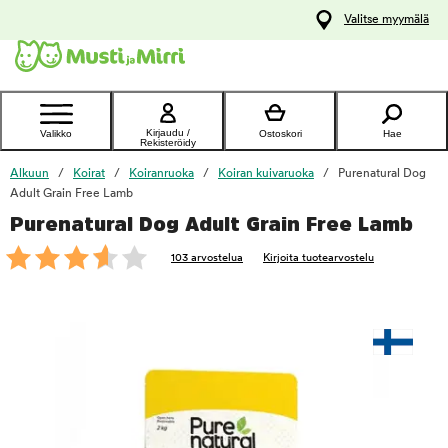
y
Valitse myymälä
ltöön
Ota yhteyttä
asiakaspalveluun
Kirjaudu /
Valikko
Ostoskori
Hae
Rekisteröidy
Alkuun
Koirat
Koiranruoka
Koiran kuivaruoka
Purenatural Dog
Adult Grain Free Lamb
Purenatural Dog Adult Grain Free Lamb
foo
103 arvostelua
Kirjoita tuotearvostelu