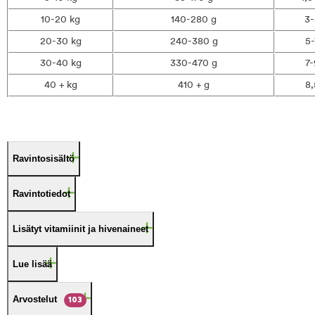
10-20 kg
140-280 g
3-
20-30 kg
240-380 g
5-
30-40 kg
330-470 g
7-
40 + kg
410 + g
8,
Ravintosisältö
Ravintotiedot
Lisätyt vitamiinit ja hivenaineet
Lue lisää
Arvostelut
103