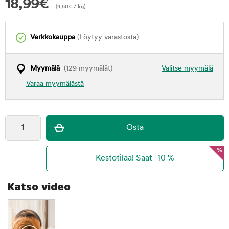
18,99
€
(
9,50
€
/ kg)
Verkkokauppa
(Löytyy varastosta)
Myymälä
(129 myymälät)
Valitse myymälä
Varaa myymälästä
%
Katso video