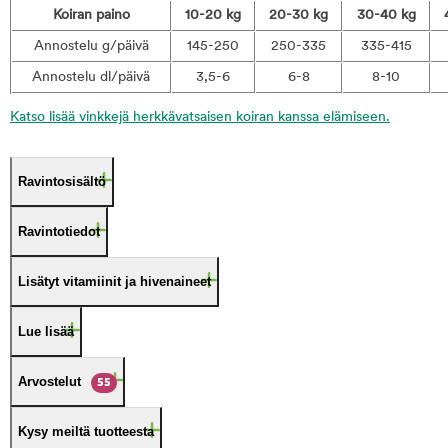
Koiran paino
10-20 kg
20-30 kg
30-40 kg
Annostelu g/päivä
145-250
250-335
335-415
Annostelu dl/päivä
3,5-6
6-8
8-10
Katso lisää vinkkejä herkkävatsaisen koiran kanssa elämiseen.
Ravintosisältö
Ravintotiedot
Lisätyt vitamiinit ja hivenaineet
Lue lisää
Arvostelut
55
Kysy meiltä tuotteesta