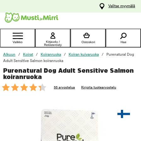
y
Valitse myymälä
ltöön
Ota yhteyttä
asiakaspalveluun
Kirjaudu /
Valikko
Ostoskori
Hae
Rekisteröidy
Alkuun
Koirat
Koiranruoka
Koiran kuivaruoka
Purenatural Dog
Adult Sensitive Salmon koiranruoka
Purenatural Dog Adult Sensitive Salmon
foo
koiranruoka
55 arvostelua
Kirjoita tuotearvostelu