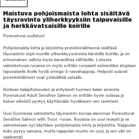
Maistuva pohjoismaista lohta sisältävä
täysravinto yliherkkyyksiin taipuvaisille
ja herkkävatsaisille koirille
Purenatural uudistuu!
Pohjoismaista lohta ja kirjolohta proteiininlähteenä sisältävä
täysravinto sopii monille yliherkkyysoireista kärsiville koirille, ja on
erinomainen valinta myös kananlihaa välttäville. Lohesta
valmistetussa ruoassa on myös erittäin runsaasti esimerkiksi atopiaan
tapuvaiselle iholle hyviä omega-3-rasvahappoja. Helposti sulavat
proteiininlähteet ovat ystävällisiä vatsalle.
Korkean kalapitoisuuden ja erityisesti tuoreen kalan ansiosta
Purenatural Adult Sensitive Salmon on erittäin hyvin sulavaa ja
koiran elimistö pystyy käyttämään hyväkseen sen ravinteet.
Uusi Suomessa valmistettu täysravinto korvaa aiemman Purenatural
Sensitive Salmon with Trout -ruoan. Ruoassa on uusi resepti ja se
valmistetaan nyt käyttäen pohjoismaista lohta ja kirjolohta. Nappulan
koko pysyy samana, mutta nappulan muoto on uusi, ja sen väri on
vaaleampi.