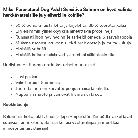
Miksi Purenatural Dog Adult Sensitive Salmon on hyvä valinta
herkkävatsaisille ja yleiherkille koirille?
50 % pohjoismaista lohta ja kirjolohta, 39 % tuoretta kalaa
Ei yleisimmin yliherkkyyksiä aiheuttavia proteiineja
Runsaasti ihon hyvinvoinnille tärkeitä omega-3-rasvahappoja
Mukana ruoansulatuksen tueksi prebiootteja ja muita kuituja
Ei sisällä vehnää
Ei sisällä keinotekoisia väri-, aromi tai säilöntäaineita
Uudistuneen Purenaturalin keskeiset muutokset:
Uusi pakkaus.
Valmistetaan Suomessa.
Tuore taimen on korvattu pohjoismaisella lohella.
Nappulan muoto ja väri ovat hieman erilaiset.
Ruokintaohje
Koiran ikä, koko, aktiivisuus ja jopa ympäristön lämpötila vaikuttavat
sopivaan annokseen. Seuraa koirasi vyötärölinjaa ja muokkaa
annostelua tarvittaessa!