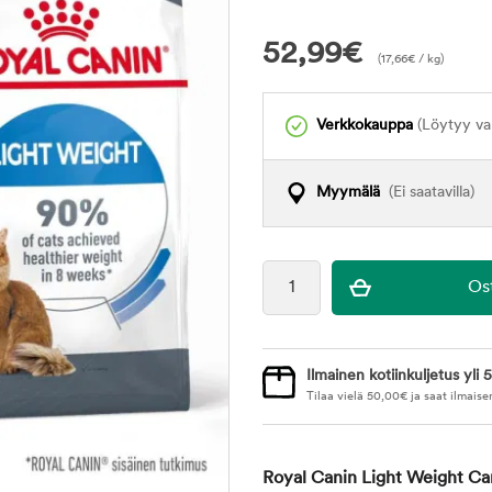
52,99
€
(
17,66
€
/ kg)
Verkkokauppa
(Löytyy var
Myymälä
(Ei saatavilla)
Ilmainen kotiinkuljetus yli 5
Tilaa vielä
50,00
€
ja saat ilmaise
Royal Canin Light Weight Ca