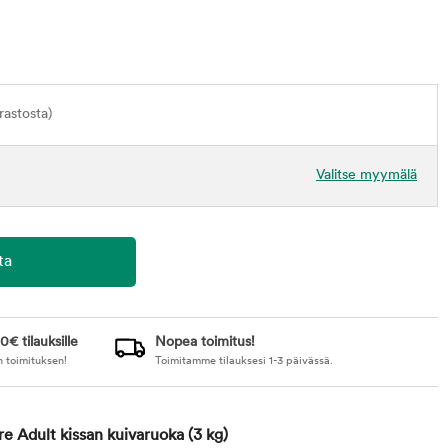
astosta)
Valitse myymälä
0€ tilauksille
Nopea toimitus!
n toimituksen!
Toimitamme tilauksesi 1-3 päivässä.
re Adult kissan kuivaruoka
(3 kg)