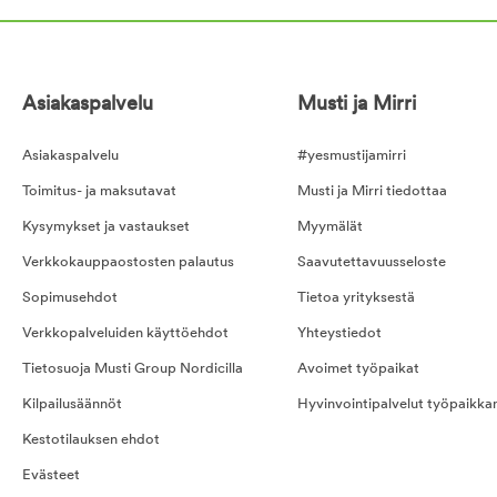
Asiakaspalvelu
Musti ja Mirri
Asiakaspalvelu
#yesmustijamirri
Toimitus- ja maksutavat
Musti ja Mirri tiedottaa
Kysymykset ja vastaukset
Myymälät
Verkkokauppaostosten palautus
Saavutettavuusseloste
Sopimusehdot
Tietoa yrityksestä
Verkkopalveluiden käyttöehdot
Yhteystiedot
Tietosuoja Musti Group Nordicilla
Avoimet työpaikat
Kilpailusäännöt
Hyvinvointipalvelut työpaikka
Kestotilauksen ehdot
Evästeet