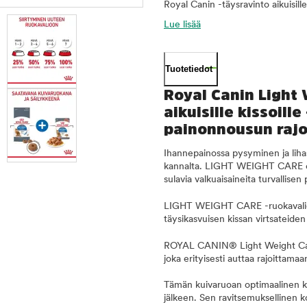
Royal Canin -täysravinto aikuisill
Lue lisää
Tuotetiedot
Royal Canin Light
aikuisille kissoill
painonnousun rajo
Ihannepainossa pysyminen ja lihas
kannalta. LIGHT WEIGHT CARE on hu
sulavia valkuaisaineita turvallisen
LIGHT WEIGHT CARE -ruokavalion
täysikasvuisen kissan virtsateiden
ROYAL CANIN® Light Weight Care o
joka erityisesti auttaa rajoittam
Tämän kuivaruoan optimaalinen kui
jälkeen. Sen ravitsemuksellinen 