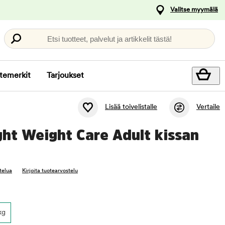
Valitse myymälä
Etsi tuotteet, palvelut ja artikkelit tästä!
temerkit
Tarjoukset
Lisää toivelistalle
Vertaile
ght Weight Care Adult kissan
telua
Kirjoita tuotearvostelu
kg