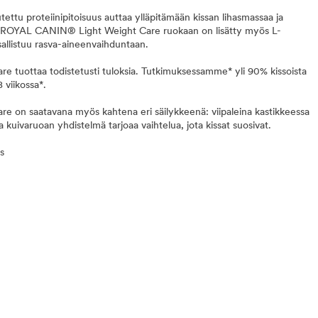
ettu proteiinipitoisuus auttaa ylläpitämään kissan lihasmassaa ja
. ROYAL CANIN® Light Weight Care ruokaan on lisätty myös L-
sallistuu rasva-aineenvaihduntaan.
tuottaa todistetusti tuloksia. Tutkimuksessamme* yli 90% kissoista
 viikossa*.
on saatavana myös kahtena eri säilykkeenä: viipaleina kastikkeessa
ja kuivaruoan yhdistelmä tarjoaa vaihtelua, jota kissat suosivat.
us