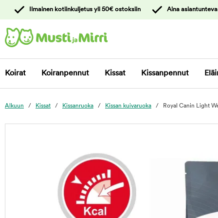
y
Ilmainen kotiinkuljetus yli 50€ ostoksiin
Aina asiantunteva
ltöön
Ota yhteyttä
asiakaspalveluun
Koirat
Koiranpennut
Kissat
Kissanpennut
Eläi
Alkuun
Kissat
Kissanruoka
Kissan kuivaruoka
Royal Canin Light We
foo