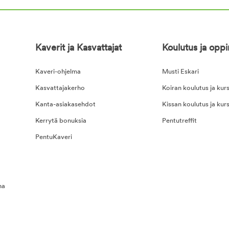
Kaverit ja Kasvattajat
Koulutus ja opp
Kaveri-ohjelma
Musti Eskari
Kasvattajakerho
Koiran koulutus ja kurs
Kanta-asiakasehdot
Kissan koulutus ja kurs
Kerrytä bonuksia
Pentutreffit
PentuKaveri
na