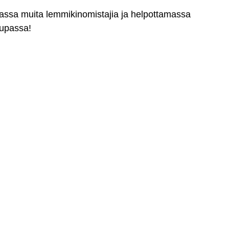
massa muita lemmikinomistajia ja helpottamassa
aupassa!