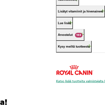
Lisätyt vitamiinit ja hivenaineet
Lue lisää
Arvostelut
103
Kysy meiltä tuotteesta
Katso lisää tuotteita valmistajalt
a!