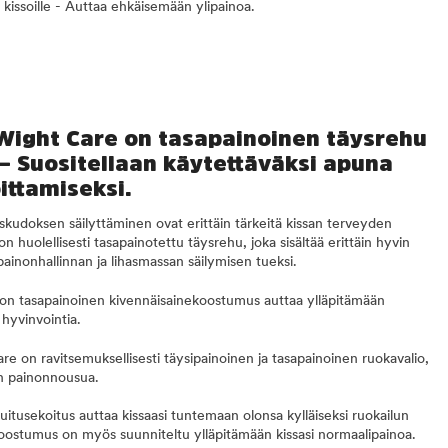
e kissoille - Auttaa ehkäisemään ylipainoa.
 Wight Care on tasapainoinen täysrehu
e – Suositellaan käytettäväksi apuna
ittamiseksi.
kudoksen säilyttäminen ovat erittäin tärkeitä kissan terveyden
olellisesti tasapainotettu täysrehu, joka sisältää erittäin hyvin
 painonhallinnan ja lihasmassan säilymisen tueksi.
 tasapainoinen kivennäisainekoostumus auttaa ylläpitämään
 hyvinvointia.
n ravitsemuksellisesti täysipainoinen ja tasapainoinen ruokavalio,
aan painonnousua.
tusekoitus auttaa kissaasi tuntemaan olonsa kylläiseksi ruokailun
koostumus on myös suunniteltu ylläpitämään kissasi normaalipainoa.