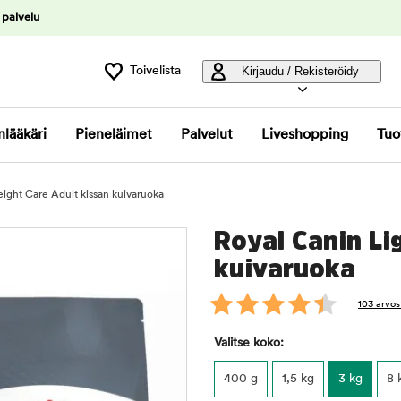
 palvelu
Toivelista
Kirjaudu / Rekisteröidy
nlääkäri
Pieneläimet
Palvelut
Liveshopping
Tuo
ight Care Adult kissan kuivaruoka
Royal Canin Li
kuivaruoka
103 arvos
Valitse koko:
400 g
1,5 kg
3 kg
8 