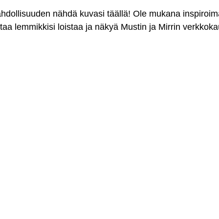
mahdollisuuden nähdä kuvasi täällä! Ole mukana inspiroi
antaa lemmikkisi loistaa ja näkyä Mustin ja Mirrin verkkok