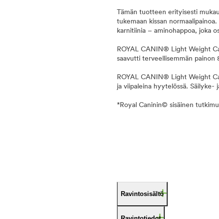
Tämän tuotteen erityisesti mukaut
tukemaan kissan normaalipainoa
karnitiinia – aminohappoa, joka o
ROYAL CANIN® Light Weight Care 
saavutti terveellisemmän painon 8
ROYAL CANIN® Light Weight Care 
ja viipaleina hyytelössä. Säilyke- 
*Royal Caninin© sisäinen tutkim
Ravintosisältö
Ravintotiedot