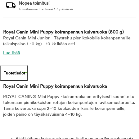
Nopea toimitus!
Toimitamme tilauksesi 1-3 päivässä.
Royal Canin Mini Puppy koiranpennun kuivaruoka
(800 g)
Royal Canin Mini Junior - Täysrehu pienikokoisille koiranpennuille
(aikuispaino 1-10 kg) - 10 kk ikään asti.
Lue lisää
Tuotetiedot
Royal Canin Mini Puppy koiranpennun kuivaruoka
ROYAL CANIN® Mini Puppy -koiranruoka on erityisesti suunniteltu
tukemaan pienikokoisten rotujen koiranpentujen ravitsemustarpeita.
Tämä kuivaruoka sopii 2–10 kuukauden ikäisille koiranpennuille,
joiden paino on täysikasvuisena 4–10 kg.
Räätälöityyn koiranruokaan on lisätty omega-3-rasvahappoja