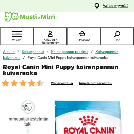
y
Valitse myymälä
ltöön
Ota yhteyttä
asiakaspalveluun
Kirjaudu /
Valikko
Ostoskori
Hae
Rekisteröidy
Alkuun
Koiranpennut
Koiranpennun ruokinta
Koiranpennun
kuivaruoka
Royal Canin Mini Puppy koiranpennun kuivaruoka
Royal Canin Mini Puppy koiranpennun
foo
kuivaruoka
242 arvostelua
Kirjoita tuotearvostelu