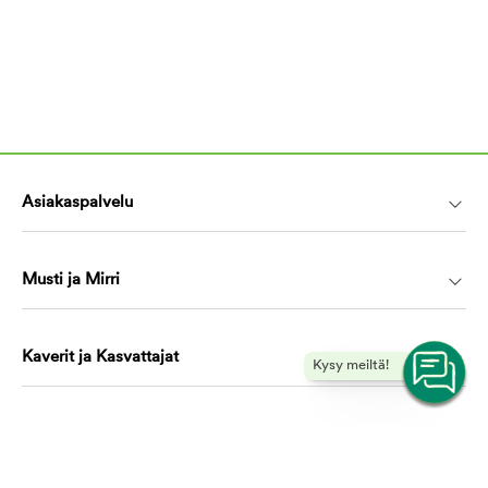
Asiakaspalvelu
Musti ja Mirri
Kaverit ja Kasvattajat
Kysy meiltä!
Koulutus ja oppiminen