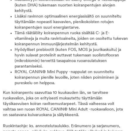
(kuten DHA) tukemaan nuorten koiranpentujen aivojen
kehitystä.
Lisäksi ravinnon optimaalinen energiasisältö on suunniteltu
täyttämään nopeasti kasvavien, pienikokoisten rotujen
koiranpentujen suuri energiantarve.
Tämä räätälöity koiranpennun ruoka sisältää C- ja E-
vitamiineja ja muita ravintoaineita, joiden on osoitettu tukevan
koiranpennun immuunijärjestelmän kehitystä.
Hyödylliset prebiootit (kuten FOS, MOS ja juurikaskuitu) ja
hyvin sulavat proteiinit auttavat tukemaan suolistoflooran
(mikrobiomin) tervettä tasapainoa ruoansulatuksen
parantamiseksi.
ROYAL CANIN® Mini Puppy -nappulat on suunniteltu
koiranpennun pienille leuoille, joten niiden poimiminen ja
pureskelu on helppoa.
Kun koiranpentu saavuttaa 10 kuukauden iän, se tarvitsee
ruokavalion, joka on erityisesti mukautettu täyttämään
täysikasvuisen koiran ravitsemustarpeet. Tässä vaiheessa voit
vaihtaa sen ruoan ROYAL CANIN® Mini Adult -ruokavalioon, jota
on saatavana kuivaruokana ja säilykkeenä.
Ruokintaohje: ks. annostelutaulukko. Eränumero ja sarjanumero,