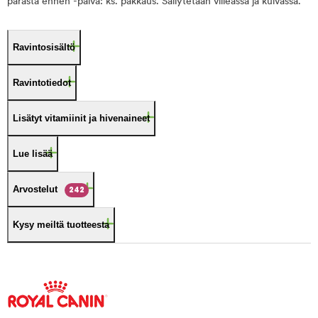
parasta ennen -päivä: ks. pakkaus. Säilytetään viileässä ja kuivassa.
Ravintosisältö
Ravintotiedot
Lisätyt vitamiinit ja hivenaineet
Lue lisää
Arvostelut
242
Kysy meiltä tuotteesta