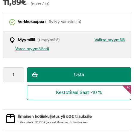
11,89
€
(
14,86
€
/ kg)
Verkkokauppa
(Löytyy varastosta)
Myymälä
(1 myymälä)
Valitse myymälä
Varaa myymälästä
%
Ilmainen kotiinkuljetus yli 50€ tilauksille
Tilaa vielä
50,00
€
ja saat ilmaisen toimituksen!