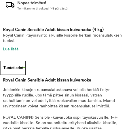
Nopea toimitus!
Toimitamme tilauksesi 1-3 päivässä.
Royal Canin Sensible Adult kissan kuivaruoka
(4 kg)
Royal Canin -täysravinto aikuisille kissoille herkän ruoansulatuksen
tueksi.
Lue lisää
Tuotetiedot
Royal Canin Sensible Adult kissan kuivaruoka
Joidenkin kissojen ruoansulatuskanava voi olla herkkä tietyn
tyyppisille ruoille. Jos tämä pätee sinun kissaasi, vatsan
rauhoittaminen voi edellyttää ruokavalion muuttamista. Monet
ravintoaineet voivat rauhoittaa kissan ruoansulatuselimistöä.
ROYAL CANIN® Sensible -kuivaruoka sopii täysikasvuisille, 1–7-
vuotiaille kissoille. Se on suunniteltu erityisesti aikuisille kissoille,
jotka ovat herkkiä tietyille ruoka-aineille. Ruoka sisältää