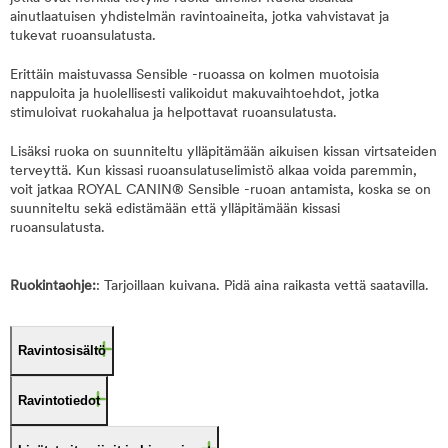
ainutlaatuisen yhdistelmän ravintoaineita, jotka vahvistavat ja
tukevat ruoansulatusta.
Erittäin maistuvassa Sensible -ruoassa on kolmen muotoisia
nappuloita ja huolellisesti valikoidut makuvaihtoehdot, jotka
stimuloivat ruokahalua ja helpottavat ruoansulatusta.
Lisäksi ruoka on suunniteltu ylläpitämään aikuisen kissan virtsateiden
terveyttä. Kun kissasi ruoansulatuselimistö alkaa voida paremmin,
voit jatkaa ROYAL CANIN® Sensible -ruoan antamista, koska se on
suunniteltu sekä edistämään että ylläpitämään kissasi
ruoansulatusta.
Ruokintaohje:
: Tarjoillaan kuivana. Pidä aina raikasta vettä saatavilla.
Ravintosisältö
Ravintotiedot