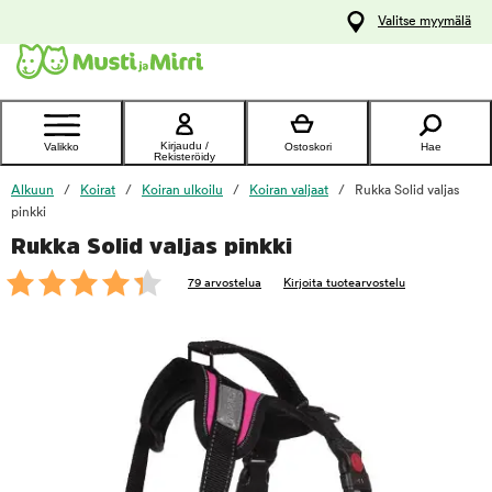
y
Valitse myymälä
ltöön
Ota yhteyttä
asiakaspalveluun
Kirjaudu /
Valikko
Ostoskori
Hae
Rekisteröidy
Alkuun
Koirat
Koiran ulkoilu
Koiran valjaat
Rukka Solid valjas
pinkki
Rukka Solid valjas pinkki
foo
79 arvostelua
Kirjoita tuotearvostelu