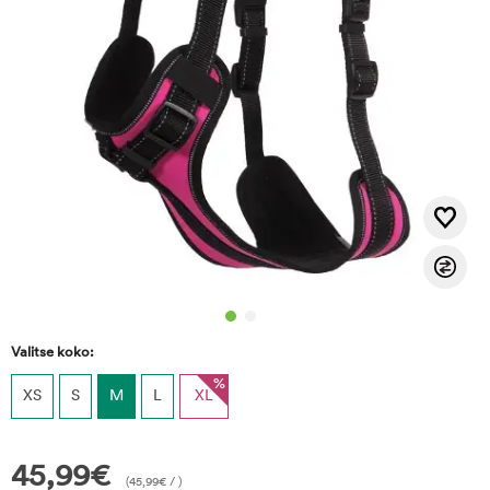
Valitse koko:
%
XS
S
M
L
XL
45,99
€
(
45,99
€
/ )