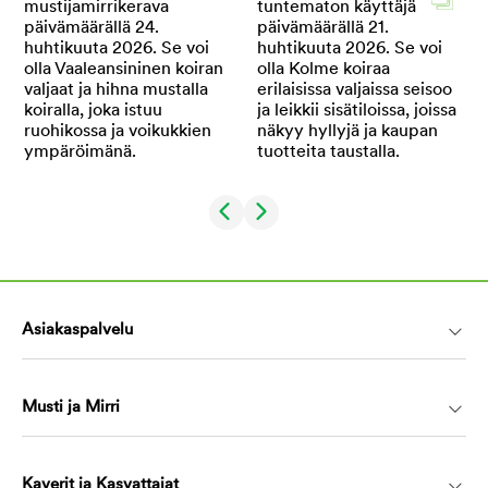
Asiakaspalvelu
Musti ja Mirri
Kaverit ja Kasvattajat