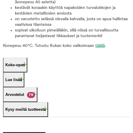
(konepesu 40 astetta)
kestävät kovaakin käyttöä napakoiden turvalukkojen ja
kestävien metalliosien ansiosta
on varustettu selässä olevalla kahvalla, josta on apua hallintaa
vaativissa tilanteissa
sopivat ulkoiluun pimeälläkin, sillä niissä on turvallisuutta
parantavat heijastavat tikkaukset ja tuotemerkit
Konepesu 40°C. Tutustu Rukan koko valikoimaan
täällä
.
Koko-opas
Lue lisää
Arvostelut
79
Kysy meiltä tuotteesta