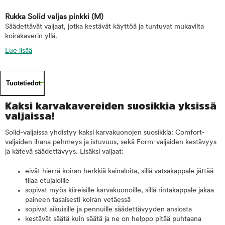
Rukka Solid valjas pinkki
(M)
Säädettävät valjaat, jotka kestävät käyttöä ja tuntuvat mukavilta
koirakaverin yllä.
Lue lisää
Tuotetiedot
Kaksi karvakavereiden suosikkia yksissä
valjaissa!
Solid-valjaissa yhdistyy kaksi karvakuonojen suosikkia: Comfort-
valjaiden ihana pehmeys ja istuvuus, sekä Form-valjaiden kestävyys
ja kätevä säädettävyys. Lisäksi valjaat:
eivät hierrä koiran herkkiä kainaloita, sillä vatsakappale jättää
tilaa etujaloille
sopivat myös kiireisille karvakuonoille, sillä rintakappale jakaa
paineen tasaisesti koiran vetäessä
sopivat aikuisille ja pennuille säädettävyyden ansiosta
kestävät säätä kuin säätä ja ne on helppo pitää puhtaana