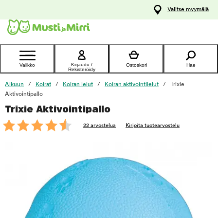
y
Valitse myymälä
ltöön
Ota yhteyttä
asiakaspalveluun
Kirjaudu /
Valikko
Ostoskori
Hae
Rekisteröidy
Alkuun
Koirat
Koiran lelut
Koiran aktivointilelut
Trixie
Aktivointipallo
Trixie Aktivointipallo
foo
22 arvostelua
Kirjoita tuotearvostelu