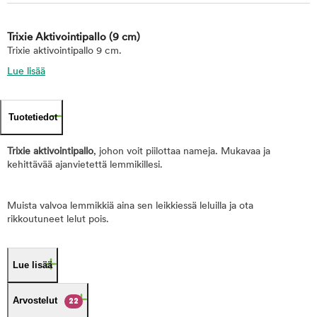
Trixie Aktivointipallo
(9 cm)
Trixie aktivointipallo 9 cm.
Lue lisää
Tuotetiedot
Trixie aktivointipallo
, johon voit piilottaa nameja. Mukavaa ja
kehittävää ajanvietettä lemmikillesi.
Muista valvoa lemmikkiä aina sen leikkiessä leluilla ja ota
rikkoutuneet lelut pois.
Lue lisää
Arvostelut
22