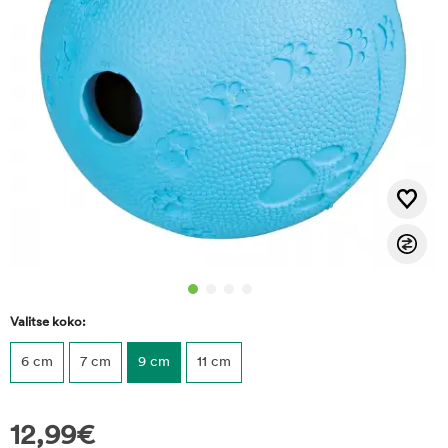
Valitse koko:
6 cm
7 cm
9 cm
11 cm
12,99
€