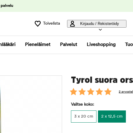
 palvelu
Toivelista
Kirjaudu / Rekisteröidy
nlääkäri
Pieneläimet
Palvelut
Liveshopping
Tuo
Tyrol suora ors
2 arvoste
Valitse koko:
3 x 20 cm
2 x 12,5 cm