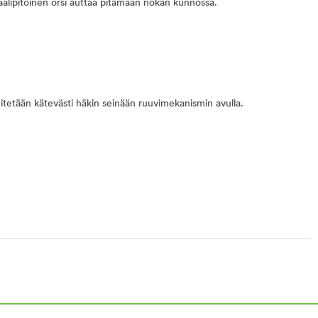
aalipitoinen orsi auttaa pitämään nokan kunnossa.
nitetään kätevästi häkin seinään ruuvimekanismin avulla.