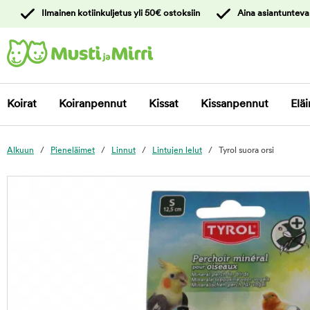
y
Ilmainen kotiinkuljetus yli 50€ ostoksiin
Aina asiantunteva
ltöön
Ota yhteyttä
asiakaspalveluun
Koirat
Koiranpennut
Kissat
Kissanpennut
Eläi
Alkuun
Pieneläimet
Linnut
Lintujen lelut
Tyrol suora orsi
foo