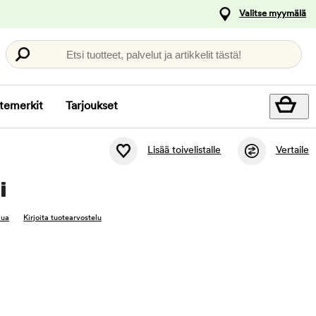
Valitse myymälä
Etsi tuotteet, palvelut ja artikkelit tästä!
temerkit
Tarjoukset
Lisää toivelistalle
Vertaile
i
lua
Kirjoita tuotearvostelu