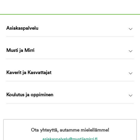
Asiakaspalvelu
Musti ja Mirri
Kaverit ja Kasvattajat
Koulutus ja oppiminen
Ota yhteyttä, autamme mielellämme!
asiakaspalvelu@mustijamirri.fi