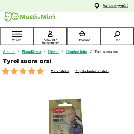
y
Valitse myymälä
ltöön
Ota yhteyttä
asiakaspalveluun
Kirjaudu /
Valikko
Ostoskori
Hae
Rekisteröidy
Alkuun
Pieneläimet
Linnut
Lintujen lelut
Tyrol suora orsi
Tyrol suora orsi
foo
2 arvostelua
Kirjoita tuotearvostelu