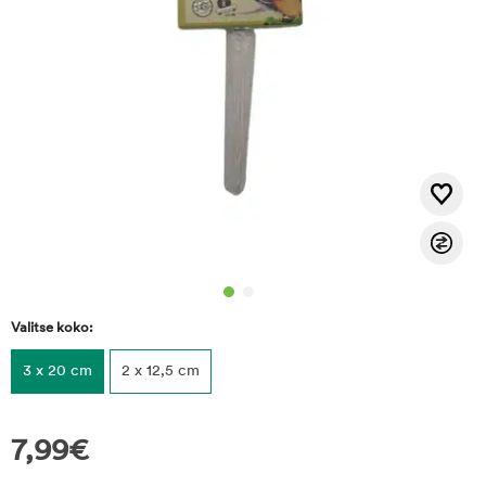
Valitse koko:
3 x 20 cm
2 x 12,5 cm
7,99
€