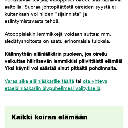
herkistävää tekijää, atooppiset oireet taas tapaavat
aaltoilla. Suoraa johtopäätöstä oireiden syystä ei
kuitenkaan voi niiden ”sijainnista” ja
esiintymistavasta tehdä.
Atooppisiakin lemmikkejä voidaan auttaa: mm.
siedätyshoitosta on saatu erinomaisia tuloksia.
Käännythän eläinlääkärin puoleen, jos oireilu
vaikuttaa häiritsevän lemmikkisi päivittäistä elämää!
Yksi käynti voi säästää sinut pitkältä pohdinnalta.
Varaa aika eläinlääkärille täältä
tai
ota yhteys
etäeläinlääkäriin älypuhelimesi välityksellä
.
Kaikki koiran elämään