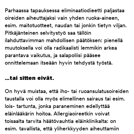
Parhaassa tapauksessa eliminaatiodieetti paljastaa
oireiden aiheuttajaksi vain yhden ruoka-aineen,
esim. maitotuotteet, naudan tai jonkin tietyn viljan.
Pitkäjänteinen selvitystyö saa tällöin
ilahduttavimman mahdollisen päätöksen: pienellä
muutoksella voi olla radikaalisti lemmikin arkea
parantava vaikutus, ja salapoliisi pääsee
onnittelemaan itseään hyvin tehdystä työstä.
…tai sitten eivät.
On hyvä muistaa, että iho- tai ruoansulatusoireiden
taustalla voi olla myös elimellinen sairaus tai esim.
lois- tartunta, jonka paraneminen edellyttää
eläinlääkärin hoitoa. Allergiaoireetkin voivat
toisaalta tarvita häätövauhtia eläinklinikalta: on
esim. tavallista, että yliherkkyyden aiheuttamiin