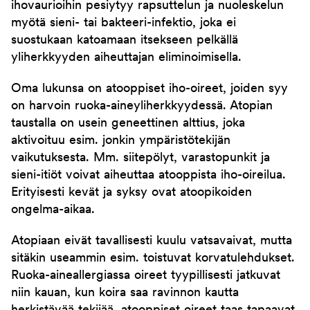
ihovaurioihin pesiytyy rapsuttelun ja nuoleskelun
myötä sieni- tai bakteeri-infektio, joka ei
suostukaan katoamaan itsekseen pelkällä
yliherkkyyden aiheuttajan eliminoimisella.
Oma lukunsa on atooppiset iho-oireet, joiden syy
on harvoin ruoka-aineyliherkkyydessä. Atopian
taustalla on usein geneettinen alttius, joka
aktivoituu esim. jonkin ympäristötekijän
vaikutuksesta. Mm. siitepölyt, varastopunkit ja
sieni-itiöt voivat aiheuttaa atooppista iho-oireilua.
Erityisesti kevät ja syksy ovat atoopikoiden
ongelma-aikaa.
Atopiaan eivät tavallisesti kuulu vatsavaivat, mutta
sitäkin useammin esim. toistuvat korvatulehdukset.
Ruoka-aineallergiassa oireet tyypillisesti jatkuvat
niin kauan, kun koira saa ravinnon kautta