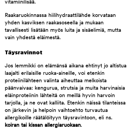
vitamiinilisää.
Raakaruokinnassa hiilihydraattilähde korvataan
yhden kasviksen raakasoseella ja mukaan
tavallisesti lisätään myös luita ja sisäelimiä, mutta
vain yhdestä eläimestä.
Täysravinnot
Jos lemmikki on elämänsä aikana ehtinyt jo altistua
laajalti erilaisille ruoka-aineille, voi etenkin
proteiinilähteen valinta aiheuttaa melkoista
päänvaivaa: kengurua, strutsia ja muita harvinaisia
eläinproteiinin lähteitä on meillä hyvin harvoin
tarjolla, ja ne ovat kalliita. Etenkin näissä tilanteissa
on järkevin ja helpoin vaihtoehto turvautua
allergikoille räätälöityyn täysravintoon, eli ns.
koiran tai kissan allergiaruokaan
.