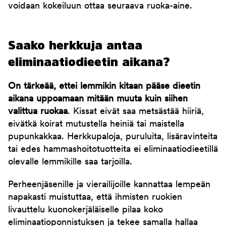
voidaan kokeiluun ottaa seuraava ruoka-aine.
Saako herkkuja antaa
eliminaatiodieetin aikana?
On tärkeää, ettei lemmikin kitaan pääse dieetin
aikana uppoamaan mitään muuta kuin siihen
valittua ruokaa
. Kissat eivät saa metsästää hiiriä,
eivätkä koirat mutustella heiniä tai maistella
pupunkakkaa. Herkkupaloja, puruluita, lisäravinteita
tai edes hammashoitotuotteita ei eliminaatiodieetillä
olevalle lemmikille saa tarjoilla.
Perheenjäsenille ja vierailijoille kannattaa lempeän
napakasti muistuttaa, että ihmisten ruokien
livauttelu kuonokerjäläiselle pilaa koko
eliminaatioponnistuksen ja tekee samalla hallaa