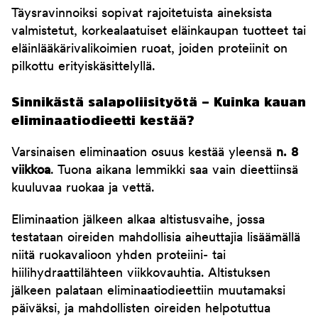
Täysravinnoiksi sopivat rajoitetuista aineksista
valmistetut, korkealaatuiset eläinkaupan tuotteet tai
eläinlääkärivalikoimien ruoat, joiden proteiinit on
pilkottu erityiskäsittelyllä.
Sinnikästä salapoliisityötä – Kuinka kauan
eliminaatiodieetti kestää?
Varsinaisen eliminaation osuus kestää yleensä
n. 8
viikkoa
. Tuona aikana lemmikki saa vain dieettiinsä
kuuluvaa ruokaa ja vettä.
Eliminaation jälkeen alkaa altistusvaihe, jossa
testataan oireiden mahdollisia aiheuttajia lisäämällä
niitä ruokavalioon yhden proteiini- tai
hiilihydraattilähteen viikkovauhtia. Altistuksen
jälkeen palataan eliminaatiodieettiin muutamaksi
päiväksi, ja mahdollisten oireiden helpotuttua