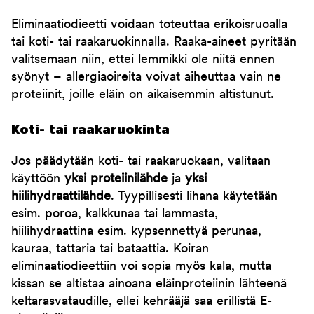
Eliminaatiodieetti voidaan toteuttaa erikoisruoalla
tai koti- tai raakaruokinnalla. Raaka-aineet pyritään
valitsemaan niin, ettei lemmikki ole niitä ennen
syönyt – allergiaoireita voivat aiheuttaa vain ne
proteiinit, joille eläin on aikaisemmin altistunut.
Koti- tai raakaruokinta
Jos päädytään koti- tai raakaruokaan, valitaan
käyttöön
yksi proteiinilähde
ja
yksi
hiilihydraattilähde
. Tyypillisesti lihana käytetään
esim. poroa, kalkkunaa tai lammasta,
hiilihydraattina esim. kypsennettyä perunaa,
kauraa, tattaria tai bataattia. Koiran
eliminaatiodieettiin voi sopia myös kala, mutta
kissan se altistaa ainoana eläinproteiinin lähteenä
keltarasvataudille, ellei kehrääjä saa erillistä E-