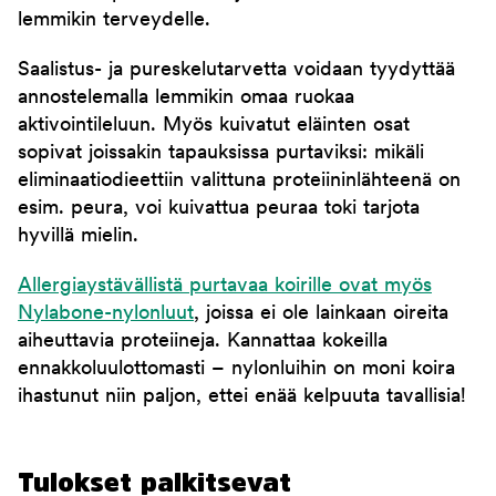
lemmikin terveydelle.
Saalistus- ja pureskelutarvetta voidaan tyydyttää
annostelemalla lemmikin omaa ruokaa
aktivointileluun. Myös kuivatut eläinten osat
sopivat joissakin tapauksissa purtaviksi: mikäli
eliminaatiodieettiin valittuna proteiininlähteenä on
esim. peura, voi kuivattua peuraa toki tarjota
hyvillä mielin.
Allergiaystävällistä purtavaa koirille ovat myös
Nylabone-nylonluut
, joissa ei ole lainkaan oireita
aiheuttavia proteiineja. Kannattaa kokeilla
ennakkoluulottomasti – nylonluihin on moni koira
ihastunut niin paljon, ettei enää kelpuuta tavallisia!
Tulokset palkitsevat