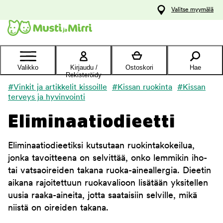
y
Valitse myymälä
ltöön
Ota yhteyttä
asiakaspalveluun
Valikko
Kirjaudu /
Ostoskori
Hae
Rekisteröidy
#Vinkit ja artikkelit kissoille
#Kissan ruokinta
#Kissan
terveys ja hyvinvointi
Eliminaatiodieetti
Eliminaatiodieetiksi kutsutaan ruokintakokeilua,
jonka tavoitteena on selvittää, onko lemmikin iho-
tai vatsaoireiden takana ruoka-aineallergia. Dieetin
aikana rajoitettuun ruokavalioon lisätään yksitellen
uusia raaka-aineita, jotta saataisiin selville, mikä
niistä on oireiden takana.