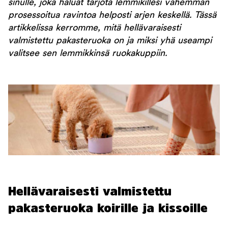
sinulle, joka haluat tarjota lemmikillesi vähemmän
prosessoitua ravintoa helposti arjen keskellä. Tässä
artikkelissa kerromme, mitä hellävaraisesti
valmistettu pakasteruoka on ja miksi yhä useampi
valitsee sen lemmikkinsä ruokakuppiin.
Hellävaraisesti valmistettu
pakasteruoka koirille ja kissoille