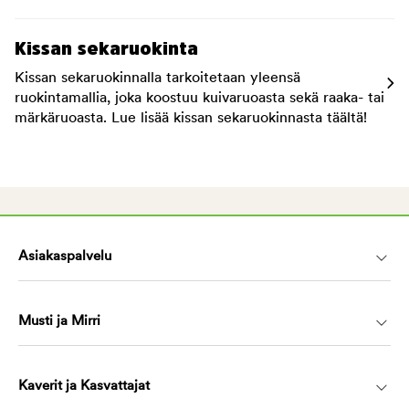
Kissan sekaruokinta
Kissan sekaruokinnalla tarkoitetaan yleensä
ruokintamallia, joka koostuu kuivaruoasta sekä raaka- tai
märkäruoasta. Lue lisää kissan sekaruokinnasta täältä!
Asiakaspalvelu
Musti ja Mirri
Kaverit ja Kasvattajat