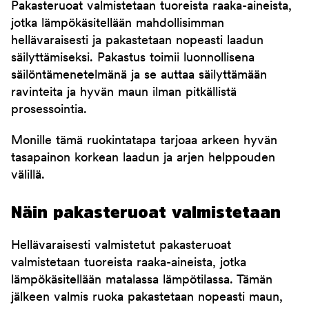
Pakasteruoat valmistetaan tuoreista raaka-aineista,
jotka lämpökäsitellään mahdollisimman
hellävaraisesti ja pakastetaan nopeasti laadun
säilyttämiseksi. Pakastus toimii luonnollisena
säilöntämenetelmänä ja se auttaa säilyttämään
ravinteita ja hyvän maun ilman pitkällistä
prosessointia.
Monille tämä ruokintatapa tarjoaa arkeen hyvän
tasapainon korkean laadun ja arjen helppouden
välillä.
Näin pakasteruoat valmistetaan
Hellävaraisesti valmistetut pakasteruoat
valmistetaan tuoreista raaka-aineista, jotka
lämpökäsitellään matalassa lämpötilassa. Tämän
jälkeen valmis ruoka pakastetaan nopeasti maun,