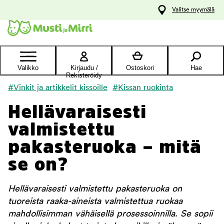
y
Valitse myymälä
ltöön
Ota yhteyttä
asiakaspalveluun
Valikko
Kirjaudu /
Ostoskori
Hae
Rekisteröidy
#Vinkit ja artikkelit kissoille
#Kissan ruokinta
Hellävaraisesti
valmistettu
pakasteruoka – mitä
se on?
Hellävaraisesti valmistettu pakasteruoka on
tuoreista raaka-aineista valmistettua ruokaa
mahdollisimman vähäisellä prosessoinnilla. Se sopii