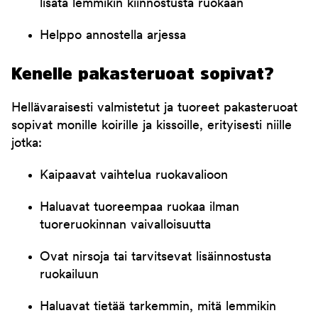
lisätä lemmikin kiinnostusta ruokaan
Helppo annostella arjessa
Kenelle pakasteruoat sopivat?
Hellävaraisesti valmistetut ja tuoreet pakasteruoat
sopivat monille koirille ja kissoille, erityisesti niille
jotka:
Kaipaavat vaihtelua ruokavalioon
Haluavat tuoreempaa ruokaa ilman
tuoreruokinnan vaivalloisuutta
Ovat nirsoja tai tarvitsevat lisäinnostusta
ruokailuun
Haluavat tietää tarkemmin, mitä lemmikin