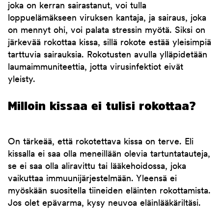
joka on kerran sairastanut, voi tulla
loppuelämäkseen viruksen kantaja, ja sairaus, joka
on mennyt ohi, voi palata stressin myötä. Siksi on
järkevää rokottaa kissa, sillä rokote estää yleisimpiä
tarttuvia sairauksia. Rokotusten avulla ylläpidetään
laumaimmuniteettia, jotta virusinfektiot eivät
yleisty.
Milloin kissaa ei tulisi rokottaa?
On tärkeää, että rokotettava kissa on terve. Eli
kissalla ei saa olla meneillään olevia tartuntatauteja,
se ei saa olla aliravittu tai lääkehoidossa, joka
vaikuttaa immuunijärjestelmään. Yleensä ei
myöskään suositella tiineiden eläinten rokottamista.
Jos olet epävarma, kysy neuvoa eläinlääkäriltäsi.