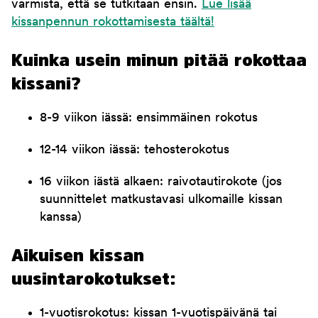
varmista, että se tutkitaan ensin.
Lue lisää
kissanpennun rokottamisesta täältä!
Kuinka usein minun pitää rokottaa
kissani?
8-9 viikon iässä: ensimmäinen rokotus
12-14 viikon iässä: tehosterokotus
16 viikon iästä alkaen: raivotautirokote (jos
suunnittelet matkustavasi ulkomaille kissan
kanssa)
Aikuisen kissan
uusintarokotukset:
1-vuotisrokotus: kissan 1-vuotispäivänä tai