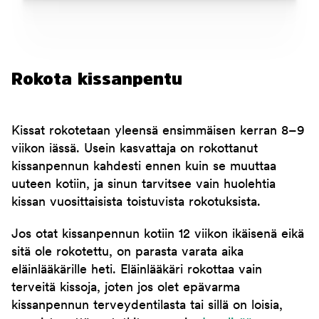
Rokota kissanpentu
Kissat rokotetaan yleensä ensimmäisen kerran 8–9
viikon iässä. Usein kasvattaja on rokottanut
kissanpennun kahdesti ennen kuin se muuttaa
uuteen kotiin, ja sinun tarvitsee vain huolehtia
kissan vuosittaisista toistuvista rokotuksista.
Jos otat kissanpennun kotiin 12 viikon ikäisenä eikä
sitä ole rokotettu, on parasta varata aika
eläinlääkärille heti. Eläinlääkäri rokottaa vain
terveitä kissoja, joten jos olet epävarma
kissanpennun terveydentilasta tai sillä on loisia,