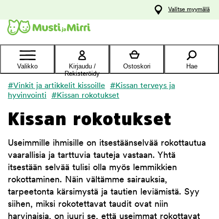
y
Valitse myymälä
ltöön
Ota yhteyttä
asiakaspalveluun
Valikko
Kirjaudu /
Ostoskori
Hae
Rekisteröidy
#Vinkit ja artikkelit kissoille
#Kissan terveys ja
hyvinvointi
#Kissan rokotukset
Kissan rokotukset
Useimmille ihmisille on itsestäänselvää rokottautua
vaarallisia ja tarttuvia tauteja vastaan. Yhtä
itsestään selvää tulisi olla myös lemmikkien
rokottaminen. Näin vältämme sairauksia,
tarpeetonta kärsimystä ja tautien leviämistä. Syy
siihen, miksi rokotettavat taudit ovat niin
harvinaisia, on juuri se, että useimmat rokottavat