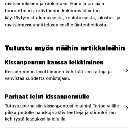
ravitsemukseen ja ruokintaan. Hänellä on laaja
teoreettinen ja käytännön kokemus eläinten
käyttäytymistutkimuksesta, koulutuksesta, jalostus- ja
ravitsemussuunnittelusta sekä eläintenhoidosta.
Tutustu myös näihin artikkeleihin
Kissanpennun kanssa leikkiminen
Kissanpennun leikittäminen kehittää sen taitoja ja
vahvistaa suhdetta omistajaan.
Parhaat lelut kissanpennulle
Tutustu parhaisiin kissanpentusi leluihin! Tarjoa villille
pikku pedolle hauskoja aktiviteetteja ja stimuloi sen
kehitystä laadukkailla leluilla.