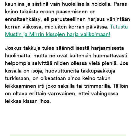
kauniina ja siistinä vain huolellisella hoidolla. Paras
keino takuista eroon pääsemiseen on
ennaltaehkäisy, eli perusteellinen harjaus vähintään
kerran viikossa, mieluiten kerran päivässä.
Tutustu
Mustin ja Mirrin kissojen harja valikoimaan!
Joskus takkuja tulee säännöllisestä harjaamisesta
huolimatta, mutta ne ovat kuitenkin huomattavasti
helpompia selvittää niiden ollessa vielä pieniä. Jos
kissalla on isoja, huovuttuneita takkupaakkuja
turkissaan, on oikeastaan ainoa keino takun
leikkaaminen irti joko saksilla tai trimmerillä. Tällöin
on oltava erittäin varovainen, ettei vahingossa
leikkaa kissan ihoa.