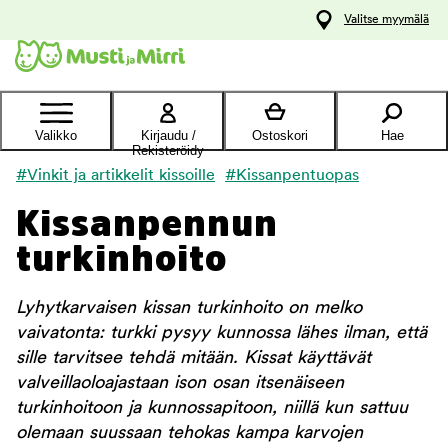
y
Valitse myymälä
ltöön
Ota yhteyttä
asiakaspalveluun
Valikko
Kirjaudu /
Ostoskori
Hae
Rekisteröidy
#Vinkit ja artikkelit kissoille
#Kissanpentuopas
Kissanpennun
turkinhoito
Lyhytkarvaisen kissan turkinhoito on melko
vaivatonta: turkki pysyy kunnossa lähes ilman, että
sille tarvitsee tehdä mitään. Kissat käyttävät
valveillaoloajastaan ison osan itsenäiseen
turkinhoitoon ja kunnossapitoon, niillä kun sattuu
olemaan suussaan tehokas kampa karvojen