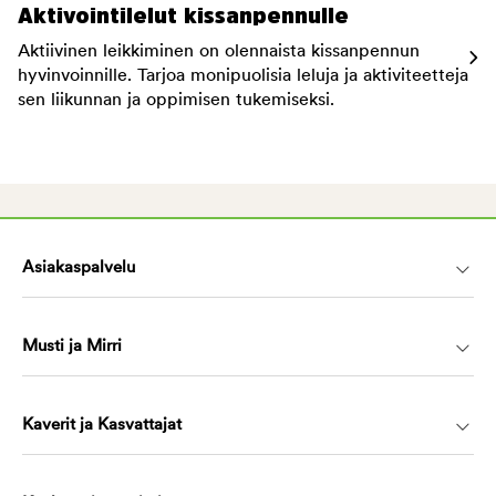
Aktivointilelut kissanpennulle
Aktiivinen leikkiminen on olennaista kissanpennun
hyvinvoinnille. Tarjoa monipuolisia leluja ja aktiviteetteja
sen liikunnan ja oppimisen tukemiseksi.
Asiakaspalvelu
Musti ja Mirri
Kaverit ja Kasvattajat