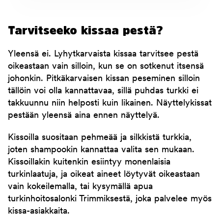
Tarvitseeko kissaa pestä?
Yleensä ei. Lyhytkarvaista kissaa tarvitsee pestä
oikeastaan vain silloin, kun se on sotkenut itsensä
johonkin. Pitkäkarvaisen kissan peseminen silloin
tällöin voi olla kannattavaa, sillä puhdas turkki ei
takkuunnu niin helposti kuin likainen. Näyttelykissat
pestään yleensä aina ennen näyttelyä.
Kissoilla suositaan pehmeää ja silkkistä turkkia,
joten shampookin kannattaa valita sen mukaan.
Kissoillakin kuitenkin esiintyy monenlaisia
turkinlaatuja, ja oikeat aineet löytyvät oikeastaan
vain kokeilemalla, tai kysymällä apua
turkinhoitosalonki Trimmiksestä, joka palvelee myös
kissa-asiakkaita.