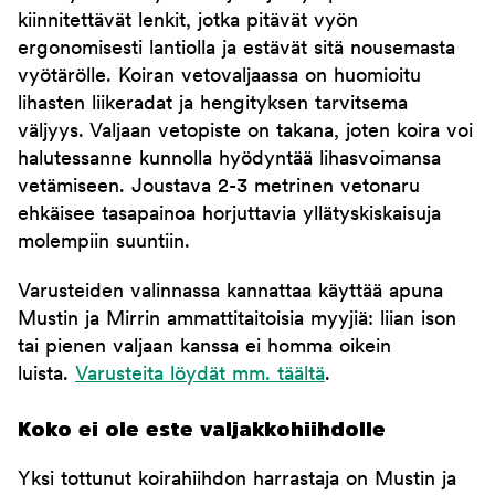
kiinnitettävät lenkit, jotka pitävät vyön
ergonomisesti lantiolla ja estävät sitä nousemasta
vyötärölle. Koiran vetovaljaassa on huomioitu
lihasten liikeradat ja hengityksen tarvitsema
väljyys. Valjaan vetopiste on takana, joten koira voi
halutessanne kunnolla hyödyntää lihasvoimansa
vetämiseen. Joustava 2-3 metrinen vetonaru
ehkäisee tasapainoa horjuttavia yllätyskiskaisuja
molempiin suuntiin.
Varusteiden valinnassa kannattaa käyttää apuna
Mustin ja Mirrin ammattitaitoisia myyjiä: liian ison
tai pienen valjaan kanssa ei homma oikein
luista.
Varusteita löydät mm. täältä
.
Koko ei ole este valjakkohiihdolle
Yksi tottunut koirahiihdon harrastaja on Mustin ja