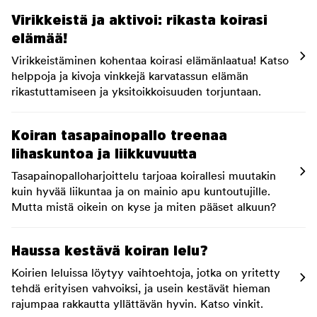
Virikkeistä ja aktivoi: rikasta koirasi
elämää!
Virikkeistäminen kohentaa koirasi elämänlaatua! Katso
helppoja ja kivoja vinkkejä karvatassun elämän
rikastuttamiseen ja yksitoikkoisuuden torjuntaan.
Koiran tasapainopallo treenaa
lihaskuntoa ja liikkuvuutta
Tasapainopalloharjoittelu tarjoaa koirallesi muutakin
kuin hyvää liikuntaa ja on mainio apu kuntoutujille.
Mutta mistä oikein on kyse ja miten pääset alkuun?
Haussa kestävä koiran lelu?
Koirien leluissa löytyy vaihtoehtoja, jotka on yritetty
tehdä erityisen vahvoiksi, ja usein kestävät hieman
rajumpaa rakkautta yllättävän hyvin. Katso vinkit.