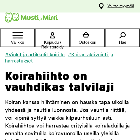
y
Valitse myymälä
ltöön
Ota yhteyttä
asiakaspalveluun
Valikko
Kirjaudu /
Ostoskori
Hae
Rekisteröidy
#Vinkit ja artikkelit koirille
#Koiran aktivointi ja
harrastukset
Koirahiihto on
vauhdikas talvilaji
Koiran kanssa hiihtäminen on hauska tapa ulkoilla
yhdessä ja nauttia luonnosta. Jos vauhtia riittää,
voi kipinä syttyä vaikka kilpaurheiluun asti.
Koirahiihtoa voi harrastaa erityisillä koiraladuilla ja
ennalta sovituilla koiravuoroilla useilla yleisillä