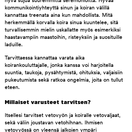
hyvä sujua suuremmitta seremonioitta. Hyvää
kommunikointiyhteyttä sinun ja koiran välillä
kannattaa treenata aina kun mahdollista. Mitä
herkemmällä korvalla koira sinua kuuntelee, sitä
turvallisemmin mielin uskallatte myös esimerkiksi
haastavampiin maastoihin, risteyksiin ja suosituille
laduille.
Tarvittaessa kannattaa varata aika
koirankouluttajalle, jonka kanssa voi harjoitella
suuntia, taukoja, pysähtymistä, ohituksia, valjaisiin
pukeutumista sekä ratkoa ongelmia, joita on tullut
eteen.
Millaiset varusteet tarvitsen?
Itsellesi tarvitset vetovyön ja koiralle vetovaljaat,
sekä väliin joustavan vetohihnan. Ihmisen
vetovyössä on yleensä jalkojen ympäri