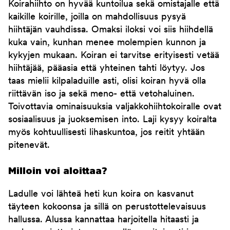
Koirahiihto on hyvää kuntoilua sekä omistajalle että
kaikille koirille, joilla on mahdollisuus pysyä
hiihtäjän vauhdissa. Omaksi iloksi voi siis hiihdellä
kuka vain, kunhan menee molempien kunnon ja
kykyjen mukaan. Koiran ei tarvitse erityisesti vetää
hiihtäjää, pääasia että yhteinen tahti löytyy. Jos
taas mielii kilpaladuille asti, olisi koiran hyvä olla
riittävän iso ja sekä meno- että vetohaluinen.
Toivottavia ominaisuuksia valjakkohiihtokoiralle ovat
sosiaalisuus ja juoksemisen into. Laji kysyy koiralta
myös kohtuullisesti lihaskuntoa, jos reitit yhtään
pitenevät.
Milloin voi aloittaa?
Ladulle voi lähteä heti kun koira on kasvanut
täyteen kokoonsa ja sillä on perustottelevaisuus
hallussa. Alussa kannattaa harjoitella hitaasti ja