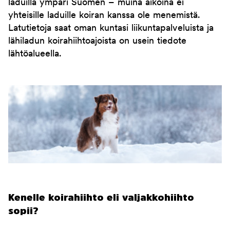
laduilla ympäri Suomen – muina aikoina ei
yhteisille laduille koiran kanssa ole menemistä.
Latutietoja saat oman kuntasi liikuntapalveluista ja
lähiladun koirahiihtoajoista on usein tiedote
lähtöalueella.
Kenelle koirahiihto eli valjakkohiihto
sopii?