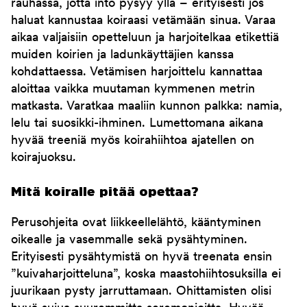
rauhassa, jotta into pysyy yllä – erityisesti jos
haluat kannustaa koiraasi vetämään sinua. Varaa
aikaa valjaisiin opetteluun ja harjoitelkaa etikettiä
muiden koirien ja ladunkäyttäjien kanssa
kohdattaessa. Vetämisen harjoittelu kannattaa
aloittaa vaikka muutaman kymmenen metrin
matkasta. Varatkaa maaliin kunnon palkka: namia,
lelu tai suosikki-ihminen. Lumettomana aikana
hyvää treeniä myös koirahiihtoa ajatellen on
koirajuoksu.
Mitä koiralle pitää opettaa?
Perusohjeita ovat liikkeellelähtö, kääntyminen
oikealle ja vasemmalle sekä pysähtyminen.
Erityisesti pysähtymistä on hyvä treenata ensin
”kuivaharjoitteluna”, koska maastohiihtosuksilla ei
juurikaan pysty jarruttamaan. Ohittamisten olisi