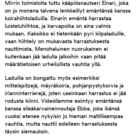
Mirrin toimistolta tuttu kääpiösnautseri Einari, joka
on jo monena talvena lenkkeillyt emäntänsä kanssa
koirahiihtoladuilla. Einarin emäntä harrastaa
luisteluhiihtoa, ja karvapoika on aina valmis
mukaan. Kaksikko ei tietenkään pyri kilpaladuille,
vaan hiihtely on mukavasta harrastuksesta
nauttimista. Menohaluinen nuorukainen ei
kuitenkaan jää ladulla jalkoihin vaan pitää
määrätietoisen urheilullista vauhtia yllä.
Laduilla on bongattu myös esimerkiksi
mittelspitzejä, mäyräkoiria, pohjanpystykorvia ja
irlanninterrierejä, joten useinkaan harrastus ei jää
rodusta kiinni. Videollamme esiintyy emäntänsä
kanssa sileäkarvainennoutaja Ebba, joka ikänsä
vuoksi etenee nykyisin jo hieman maltillisempaa
vauhtia, mutta nauttii edelleen harrastuksesta
täysin siemauksin.