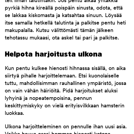
teit ilman talutintakin. Jos pentu alkaa yhtäkkiä
pyrkiä hihna kireällä poispäin sinusta, odota, että
se lakkaa kiskomasta ja katsahtaa sinuun. Löysää
itse samalla hetkellä talutinta ja palkitse pentu heti
makupalalla. Kutsu välittömästi tämän jälkeen
tehotassu mukaasi, ota askel tai pari ja palkitse.
Helpota harjoitusta ulkona
Kun pentu kulkee hienosti hihnassa sisällä, on aika
siirtyä pihalle harjoittelemaan. Etsi kuonolaiselle
tuttu, mahdollisimman rauhallinen ympäristö, jossa
on vain vähän häiriöitä. Pidä harjoitukset aluksi
lyhyinä ja nopeatempoisina, pennun
keskittymiskyky on vielä erityisvilkkaan hamsterin
luokkaa.
Ulkona harjoitteleminen on pennulle ihan uusi asia.