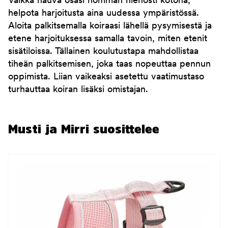
Vaikka hauva osasi homman hienosti kotona,
helpota harjoitusta aina uudessa ympäristössä.
Aloita palkitsemalla koiraasi lähellä pysymisestä ja
etene harjoituksessa samalla tavoin, miten etenit
sisätiloissa. Tällainen koulutustapa mahdollistaa
tiheän palkitsemisen, joka taas nopeuttaa pennun
oppimista. Liian vaikeaksi asetettu vaatimustaso
turhauttaa koiran lisäksi omistajan.
Musti ja Mirri suosittelee