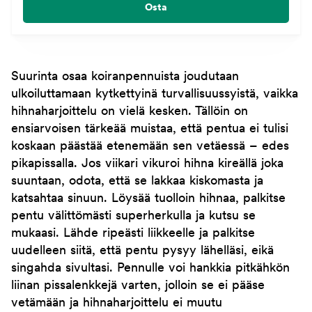
Osta
Suurinta osaa koiranpennuista joudutaan
ulkoiluttamaan kytkettyinä turvallisuussyistä, vaikka
hihnaharjoittelu on vielä kesken. Tällöin on
ensiarvoisen tärkeää muistaa, että pentua ei tulisi
koskaan päästää etenemään sen vetäessä – edes
pikapissalla. Jos viikari vikuroi hihna kireällä joka
suuntaan, odota, että se lakkaa kiskomasta ja
katsahtaa sinuun. Löysää tuolloin hihnaa, palkitse
pentu välittömästi superherkulla ja kutsu se
mukaasi. Lähde ripeästi liikkeelle ja palkitse
uudelleen siitä, että pentu pysyy lähelläsi, eikä
singahda sivultasi. Pennulle voi hankkia pitkähkön
liinan pissalenkkejä varten, jolloin se ei pääse
vetämään ja hihnaharjoittelu ei muutu