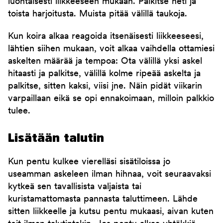
luontaisesti liikkeeseen mukaan. Palkitse heti ja
toista harjoitusta. Muista pitää välillä taukoja.
Kun koira alkaa reagoida itsenäisesti liikkeeseesi,
lähtien siihen mukaan, voit alkaa vaihdella ottamiesi
askelten määrää ja tempoa: Ota välillä yksi askel
hitaasti ja palkitse, välillä kolme ripeää askelta ja
palkitse, sitten kaksi, viisi jne. Näin pidät viikarin
varpaillaan eikä se opi ennakoimaan, milloin palkkio
tulee.
Lisätään talutin
Kun pentu kulkee vierelläsi sisätiloissa jo
useamman askeleen ilman hihnaa, voit seuraavaksi
kytkeä sen tavallisista valjaista tai
kuristamattomasta pannasta taluttimeen. Lähde
sitten liikkeelle ja kutsu pentu mukaasi, aivan kuten