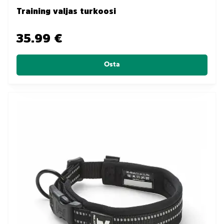
Training valjas turkoosi
35.99 €
Osta