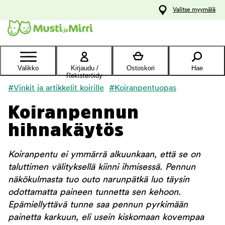
y
Valitse myymälä
ltöön
Ota yhteyttä
asiakaspalveluun
Valikko
Kirjaudu /
Ostoskori
Hae
Rekisteröidy
#Vinkit ja artikkelit koirille
#Koiranpentuopas
Koiranpennun
hihnakäytös
Koiranpentu ei ymmärrä alkuunkaan, että se on
taluttimen välityksellä kiinni ihmisessä. Pennun
näkökulmasta tuo outo narunpätkä luo täysin
odottamatta paineen tunnetta sen kehoon.
Epämiellyttävä tunne saa pennun pyrkimään
painetta karkuun, eli usein kiskomaan kovempaa