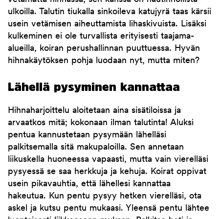
ulkoilla. Talutin tiukalla sinkoileva katujyrä taas kärsii
usein vetämisen aiheuttamista lihaskivuista. Lisäksi
kulkeminen ei ole turvallista erityisesti taajama-
alueilla, koiran perushallinnan puuttuessa. Hyvän
hihnakäytöksen pohja luodaan nyt, mutta miten?
Lähellä pysyminen kannattaa
Hihnaharjoittelu aloitetaan aina sisätiloissa ja
arvaatkos mitä; kokonaan ilman talutinta! Aluksi
pentua kannustetaan pysymään lähelläsi
palkitsemalla sitä makupaloilla. Sen annetaan
liikuskella huoneessa vapaasti, mutta vain vierelläsi
pysyessä se saa herkkuja ja kehuja. Koirat oppivat
usein pikavauhtia, että lähellesi kannattaa
hakeutua. Kun pentu pysyy hetken vierelläsi, ota
askel ja kutsu pentu mukaasi. Yleensä pentu lähtee