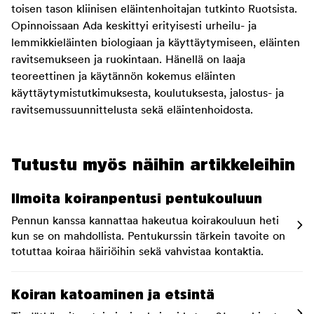
toisen tason kliinisen eläintenhoitajan tutkinto Ruotsista.
Opinnoissaan Ada keskittyi erityisesti urheilu- ja
lemmikkieläinten biologiaan ja käyttäytymiseen, eläinten
ravitsemukseen ja ruokintaan. Hänellä on laaja
teoreettinen ja käytännön kokemus eläinten
käyttäytymistutkimuksesta, koulutuksesta, jalostus- ja
ravitsemussuunnittelusta sekä eläintenhoidosta.
Tutustu myös näihin artikkeleihin
Ilmoita koiranpentusi pentukouluun
Pennun kanssa kannattaa hakeutua koirakouluun heti
kun se on mahdollista. Pentukurssin tärkein tavoite on
totuttaa koiraa häiriöihin sekä vahvistaa kontaktia.
Koiran katoaminen ja etsintä