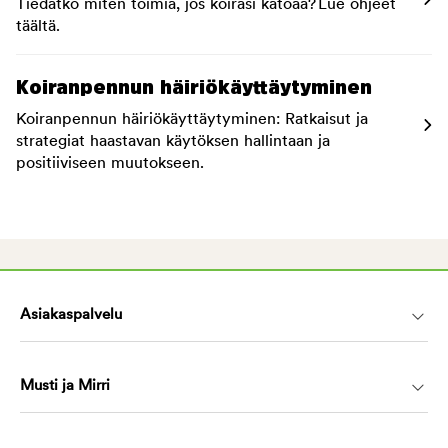
Tiedätkö miten toimia, jos koirasi katoaa? Lue ohjeet
täältä.
Koiranpennun häiriökäyttäytyminen
Koiranpennun häiriökäyttäytyminen: Ratkaisut ja
strategiat haastavan käytöksen hallintaan ja
positiiviseen muutokseen.
Asiakaspalvelu
Musti ja Mirri