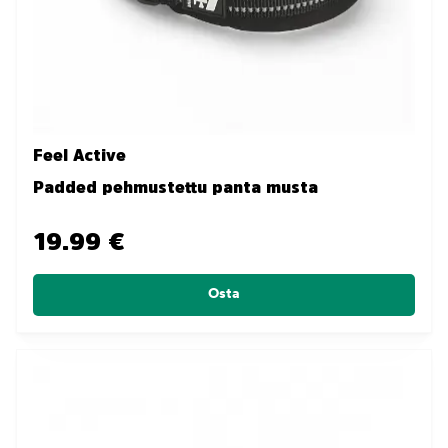
Feel Active
Padded pehmustettu panta musta
19.99 €
Osta