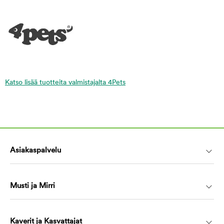
Katso lisää tuotteita valmistajalta 4Pets
Asiakaspalvelu
Musti ja Mirri
Kaverit ja Kasvattajat