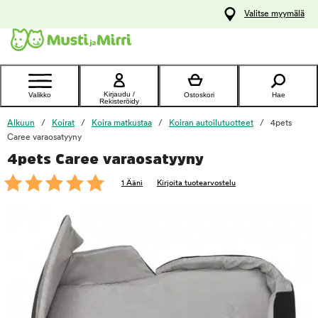
y
Valitse myymälä
ltöön
Ota yhteyttä
asiakaspalveluun
Kirjaudu /
Valikko
Ostoskori
Hae
Rekisteröidy
Alkuun
Koirat
Koira matkustaa
Koiran autoilutuotteet
4pets
Caree varaosatyyny
4pets Caree varaosatyyny
foo
1 Ääni
Kirjoita tuotearvostelu