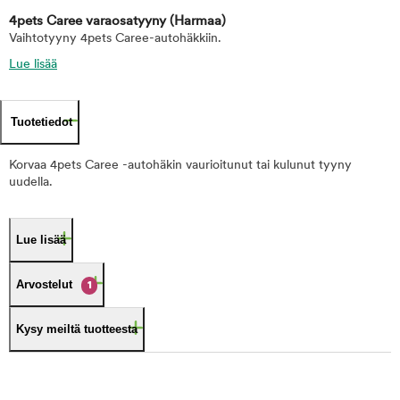
4pets Caree varaosatyyny
(Harmaa)
Vaihtotyyny 4pets Caree-autohäkkiin.
Lue lisää
Tuotetiedot
Korvaa 4pets Caree -autohäkin vaurioitunut tai kulunut tyyny
uudella.
Lue lisää
Arvostelut
1
Kysy meiltä tuotteesta