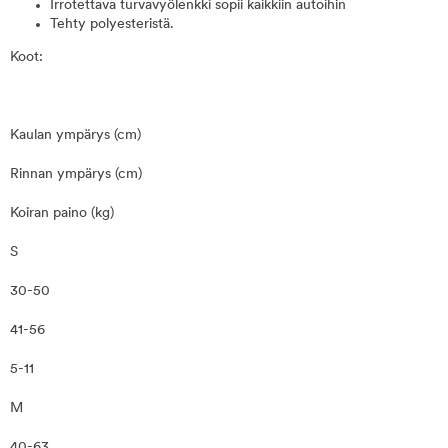
Irrotettava turvavyölenkki sopii kaikkiin autoihin
Tehty polyesteristä.
Koot:
Kaulan ympärys (cm)
Rinnan ympärys (cm)
Koiran paino (kg)
S
30-50
41-56
5-11
M
40-63