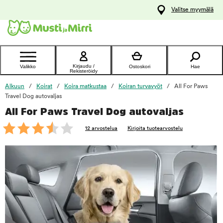
y
Valitse myymälä
ltöön
Ota yhteyttä
asiakaspalveluun
Kirjaudu /
Valikko
Ostoskori
Hae
Rekisteröidy
Alkuun
Koirat
Koira matkustaa
Koiran turvavyöt
All For Paws
Travel Dog autovaljas
All For Paws Travel Dog autovaljas
foo
12 arvostelua
Kirjoita tuotearvostelu