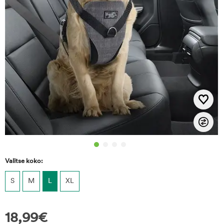
Valitse koko:
S
M
L
XL
18,99
€