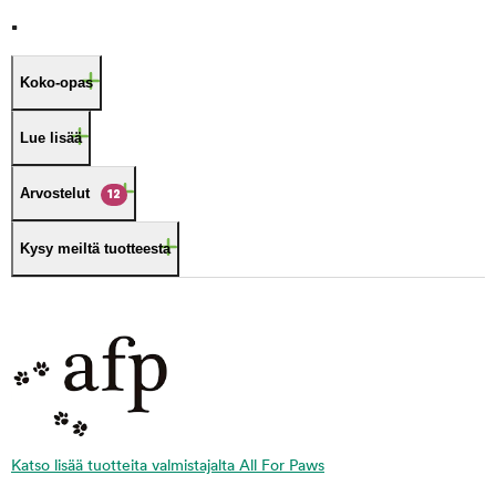
.
Koko-opas
Lue lisää
Arvostelut
12
Kysy meiltä tuotteesta
Katso lisää tuotteita valmistajalta All For Paws