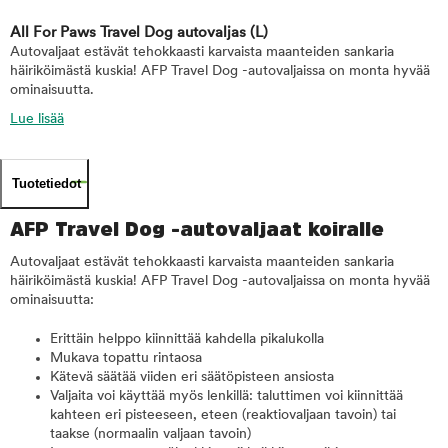
All For Paws Travel Dog autovaljas
(L)
Autovaljaat estävät tehokkaasti karvaista maanteiden sankaria
häiriköimästä kuskia! AFP Travel Dog -autovaljaissa on monta hyvää
ominaisuutta.
Lue lisää
Tuotetiedot
AFP Travel Dog -autovaljaat koiralle
Autovaljaat estävät tehokkaasti karvaista maanteiden sankaria
häiriköimästä kuskia! AFP Travel Dog -autovaljaissa on monta hyvää
ominaisuutta:
Erittäin helppo kiinnittää kahdella pikalukolla
Mukava topattu rintaosa
Kätevä säätää viiden eri säätöpisteen ansiosta
Valjaita voi käyttää myös lenkillä: taluttimen voi kiinnittää
kahteen eri pisteeseen, eteen (reaktiovaljaan tavoin) tai
taakse (normaalin valjaan tavoin)