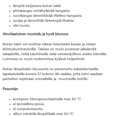
lämpöä heijastava koiran takki
pintakangas vettähylkivää kangasta
vuorikangas lämmittävää Welltex-kangasta
suojaa ja lämmittää tärkeimpiä lihaksia
väri musta
Ainutlaatuinen muotoilu ja hyvä istuvuus
Koiran takin voi sovittaa oikean kokoiseksi kaulan ja niskan
kiristyskuminauhoilla. Takissa on myös joustavat jalkalenkit
takajaloille, reikä taluttimelle sekä vetoketjullinen aukko hännälle.
Loimessa on myös molemmissa kyljissä heijastimet.
Koiran lämpötakin istuvuutta on parannettu kaksinkertaisilla
lapalaskoksilla koosta 37 kokoon 86 saakka, jotta loimi saadaan
parhaiten sopimaan erimallisille ja -muotoisille koirille.
Pesuohje:
konepesu hienopesuohjelmalla max 30 °C
ei kemiallista pesua
ei rumpukuivausta
silitys miedolla lämpötilalla max 50 °C