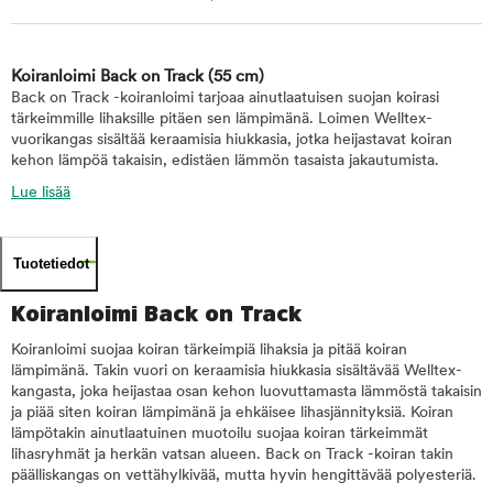
Koiranloimi Back on Track
(55 cm)
Back on Track -koiranloimi tarjoaa ainutlaatuisen suojan koirasi
tärkeimmille lihaksille pitäen sen lämpimänä. Loimen Welltex-
vuorikangas sisältää keraamisia hiukkasia, jotka heijastavat koiran
kehon lämpöä takaisin, edistäen lämmön tasaista jakautumista.
Lue lisää
Tuotetiedot
Koiranloimi Back on Track
Koiranloimi suojaa koiran tärkeimpiä lihaksia ja pitää koiran
lämpimänä. Takin vuori on keraamisia hiukkasia sisältävää Welltex-
kangasta, joka heijastaa osan kehon luovuttamasta lämmöstä takaisin
ja piää siten koiran lämpimänä ja ehkäisee lihasjännityksiä. Koiran
lämpötakin ainutlaatuinen muotoilu suojaa koiran tärkeimmät
lihasryhmät ja herkän vatsan alueen. Back on Track -koiran takin
päälliskangas on vettähylkivää, mutta hyvin hengittävää polyesteriä.