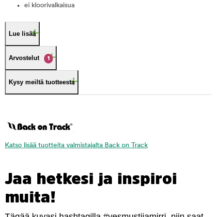
ei kloorivalkaisua
Lue lisää
Arvostelut
1
Kysy meiltä tuotteesta
Katso lisää tuotteita valmistajalta Back on Track
Jaa hetkesi ja inspiroi
muita!
Tägää kuvasi hashtagilla #yesmustijamirri, niin saat