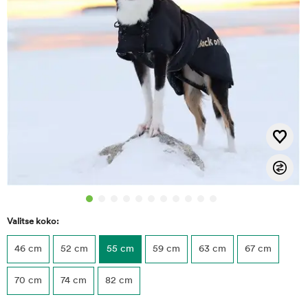
Valitse koko:
46 cm
52 cm
55 cm
59 cm
63 cm
67 cm
70 cm
74 cm
82 cm