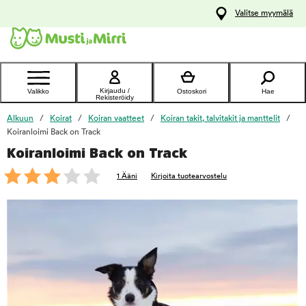
y
Valitse myymälä
ltöön
Ota yhteyttä
asiakaspalveluun
Kirjaudu /
Valikko
Ostoskori
Hae
Rekisteröidy
Alkuun
Koirat
Koiran vaatteet
Koiran takit, talvitakit ja manttelit
Koiranloimi Back on Track
Koiranloimi Back on Track
foo
1 Ääni
Kirjoita tuotearvostelu