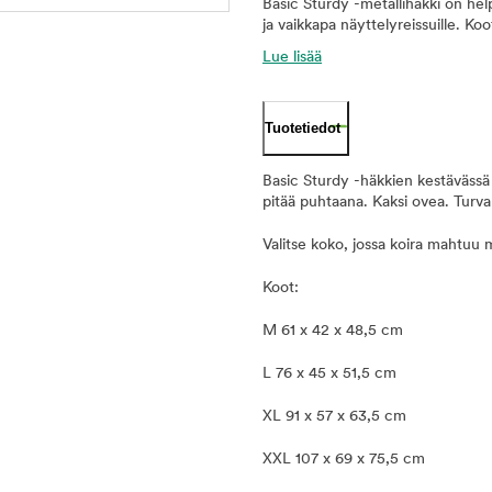
Basic Sturdy -metallihäkki on he
ja vaikkapa näyttelyreissuille. Ko
Lue lisää
Tuotetiedot
Basic Sturdy -häkkien kestävässä
pitää puhtaana. Kaksi ovea. Turval
Valitse koko, jossa koira mahtuu
Koot:
M 61 x 42 x 48,5 cm
L 76 x 45 x 51,5 cm
XL 91 x 57 x 63,5 cm
XXL 107 x 69 x 75,5 cm