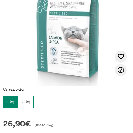
Valitse koko:
2 kg
5 kg
26,90
€
(
13,45
€
/ kg)