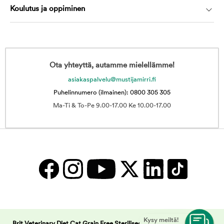
Koulutus ja oppiminen
Ota yhteyttä, autamme mielellämme!
asiakaspalvelu@mustijamirri.fi
Puhelinnumero (ilmainen): 0800 305 305
Ma-Ti & To-Pe 9.00-17.00 Ke 10.00-17.00
Kysy meiltä!
Brit Veterinary Diet Cat Grain Free Sterilised Salmon & Pea | Musti ja