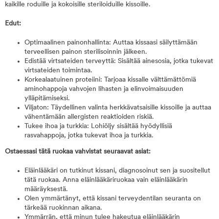
kaikille roduille ja kokoisille steriloiduille kissoille.
Edut:
Optimaalinen painonhallinta: Auttaa kissaasi säilyttämään
terveellisen painon sterilisoinnin jälkeen.
Edistää virtsateiden terveyttä: Sisältää ainesosia, jotka tukevat
virtsateiden toimintaa.
Korkealaatuinen proteiini: Tarjoaa kissalle välttämättömiä
aminohappoja vahvojen lihasten ja elinvoimaisuuden
ylläpitämiseksi.
Viljaton: Täydellinen valinta herkkävatsaisille kissoille ja auttaa
vähentämään allergisten reaktioiden riskiä.
Tukee ihoa ja turkkia: Lohiöljy sisältää hyödyllisiä
rasvahappoja, jotka tukevat ihoa ja turkkia.
Ostaessasi tätä ruokaa vahvistat seuraavat asiat:
Eläinlääkäri on tutkinut kissani, diagnosoinut sen ja suositellut
tätä ruokaa. Anna eläinlääkäriruokaa vain eläinlääkärin
määräyksestä.
Olen ymmärtänyt, että kissani terveydentilan seuranta on
tärkeää ruokinnan aikana.
Ymmärrän, että minun tulee hakeutua eläinlääkärin