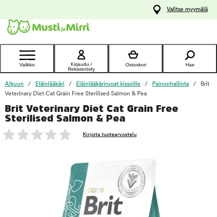
y
Valitse myymälä
ltöön
Ota yhteyttä
asiakaspalveluun
Kirjaudu /
Valikko
Ostoskori
Hae
Rekisteröidy
Alkuun
Eläinlääkäri
Eläinlääkäriruoat kissoille
Painonhallinta
Brit
Veterinary Diet Cat Grain Free Sterilised Salmon & Pea
Brit Veterinary Diet Cat Grain Free
foo
Sterilised Salmon & Pea
Kirjoita tuotearvostelu