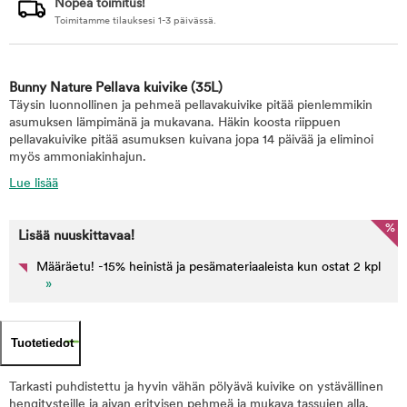
Nopea toimitus!
Toimitamme tilauksesi 1-3 päivässä.
Bunny Nature Pellava kuivike
(35L)
Täysin luonnollinen ja pehmeä pellavakuivike pitää pienlemmikin
asumuksen lämpimänä ja mukavana. Häkin koosta riippuen
pellavakuivike pitää asumuksen kuivana jopa 14 päivää ja eliminoi
myös ammoniakinhajun.
Lue lisää
%
Lisää nuuskittavaa!
Määräetu! -15% heinistä ja pesämateriaaleista kun ostat 2 kpl
»
Tuotetiedot
Tarkasti puhdistettu ja hyvin vähän pölyävä kuivike on ystävällinen
hengitysteille ja aivan erityisen pehmeä ja mukava tassujen alla.