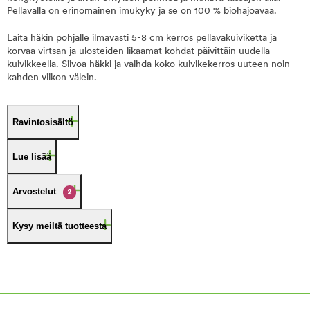
Pellavalla on erinomainen imukyky ja se on 100 % biohajoavaa.
Laita häkin pohjalle ilmavasti 5-8 cm kerros pellavakuiviketta ja
korvaa virtsan ja ulosteiden likaamat kohdat päivittäin uudella
kuivikkeella. Siivoa häkki ja vaihda koko kuivikekerros uuteen noin
kahden viikon välein.
Ravintosisältö
Lue lisää
Arvostelut
2
Kysy meiltä tuotteesta