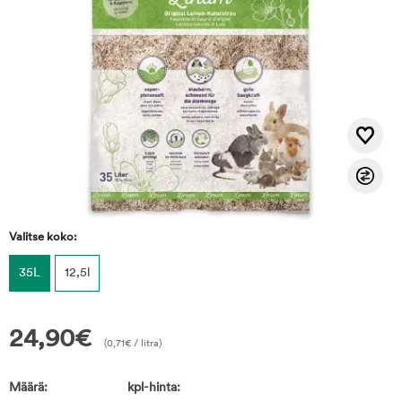
Valitse koko:
35L
12,5l
24,90
€
(
0,71
€
/ litra)
Määrä:
kpl-hinta: