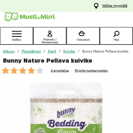
y
Valitse myymälä
ltöön
Ota yhteyttä
asiakaspalveluun
Kirjaudu /
Valikko
Ostoskori
Hae
Rekisteröidy
Alkuun
Pieneläimet
Kanit
Kuivike
Bunny Nature Pellava kuivike
Bunny Nature Pellava kuivike
foo
2 arvostelua
Kirjoita tuotearvostelu