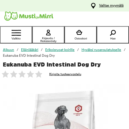
y
Valitse myymälä
ltöön
Ota yhteyttä
asiakaspalveluun
Kirjaudu /
Valikko
Ostoskori
Hae
Rekisteröidy
Alkuun
Eläinlääkäri
Erikoisruoat koirille
Hyväksi ruoansulatukselle
Eukanuba EVD Intestinal Dog Dry
Eukanuba EVD Intestinal Dog Dry
foo
Kirjoita tuotearvostelu