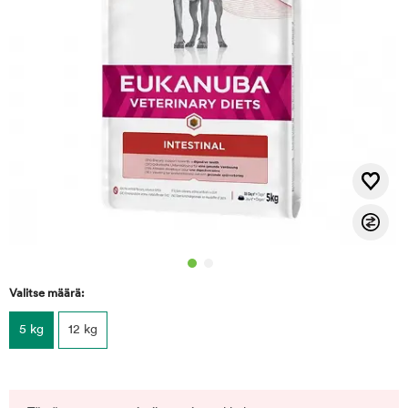
Valitse määrä:
5 kg
12 kg