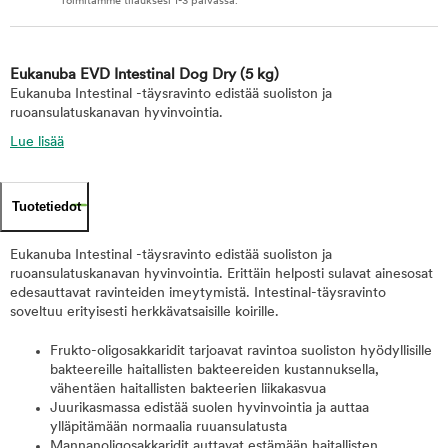
Toimitamme tilauksesi 1-3 päivässä.
Eukanuba EVD Intestinal Dog Dry
(5 kg)
Eukanuba Intestinal -täysravinto edistää suoliston ja
ruoansulatuskanavan hyvinvointia.
Lue lisää
Tuotetiedot
Eukanuba Intestinal -täysravinto edistää suoliston ja
ruoansulatuskanavan hyvinvointia. Erittäin helposti sulavat ainesosat
edesauttavat ravinteiden imeytymistä. Intestinal-täysravinto
soveltuu erityisesti herkkävatsaisille koirille.
Frukto-oligosakkaridit tarjoavat ravintoa suoliston hyödyllisille
bakteereille haitallisten bakteereiden kustannuksella,
vähentäen haitallisten bakteerien liikakasvua
Juurikasmassa edistää suolen hyvinvointia ja auttaa
ylläpitämään normaalia ruuansulatusta
Mannanoligosakkaridit auttavat estämään haitallisten