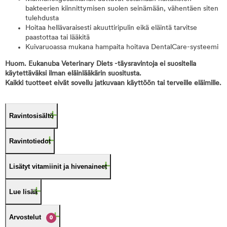
bakteerien kiinnittymisen suolen seinämään, vähentäen siten
tulehdusta
Hoitaa hellävaraisesti akuuttiripulin eikä eläintä tarvitse
paastottaa tai lääkitä
Kuivaruoassa mukana hampaita hoitava DentalCare-systeemi
Huom. Eukanuba Veterinary Diets -täysravintoja ei suositella
käytettäväksi ilman eläinlääkärin suositusta.
Kaikki tuotteet eivät sovellu jatkuvaan käyttöön tai terveille eläimille.
Ravintosisältö
Ravintotiedot
Lisätyt vitamiinit ja hivenaineet
Lue lisää
Arvostelut
0