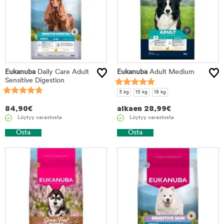
Eukanuba
Daily Care Adult
Eukanuba
Adult Medium
Sensitive Digestion
3 kg
15 kg
18 kg
84,90
€
alkaen
28,99
€
Löytyy varastosta
Löytyy varastosta
Osta
Osta