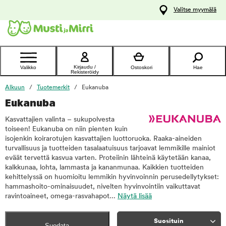
y
Valitse myymälä
ltöön
Ota yhteyttä
asiakaspalveluun
Kirjaudu /
Valikko
Ostoskori
Hae
Rekisteröidy
Alkuun
Tuotemerkit
Eukanuba
Eukanuba
Kasvattajien valinta – sukupolvesta
toiseen! Eukanuba on niin pienten kuin
isojenkin koirarotujen kasvattajien luottoruoka. Raaka-aineiden
turvallisuus ja tuotteiden tasalaatuisuus tarjoavat lemmikille mainiot
eväät tervettä kasvua varten. Proteiinin lähteinä käytetään kanaa,
kalkkunaa, lohta, lammasta ja kananmunaa. Kaikkien tuotteiden
kehittelyssä on huomioitu lemmikin hyvinvoinnin perusedellytykset:
hammashoito-ominaisuudet, nivelten hyvinvointiin vaikuttavat
ravintoaineet, omega-rasvahapot...
Näytä lisää
Suosituin
Suodata