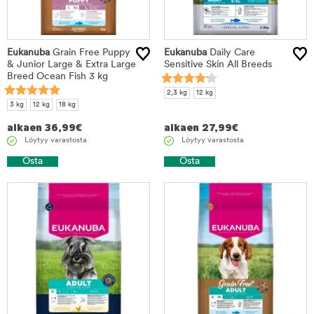
Eukanuba
Grain Free Puppy
Eukanuba
Daily Care
& Junior Large & Extra Large
Sensitive Skin All Breeds
Breed Ocean Fish 3 kg
2,3 kg
12 kg
3 kg
12 kg
18 kg
alkaen
36,99
€
alkaen
27,99
€
Löytyy varastosta
Löytyy varastosta
Osta
Osta