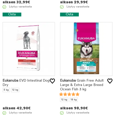
alkaen
32,99
€
alkaen
29,99
€
Löytyy varastosta
Löytyy varastosta
Osta
Osta
Eukanuba
EVD Intestinal Dog
Eukanuba
Grain Free Adult
Dry
Large & Extra Large Breed
Ocean Fish 3 kg
5 kg
12 kg
12 kg
18 kg
alkaen
42,90
€
alkaen
98,90
€
Löytyy varastosta
Löytyy varastosta