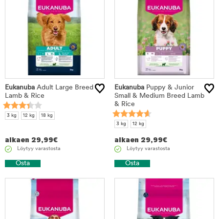
Eukanuba
Adult Large Breed
Eukanuba
Puppy & Junior
Lamb & Rice
Small & Medium Breed Lamb
& Rice
3 kg
12 kg
18 kg
3 kg
12 kg
alkaen
29,99
€
alkaen
29,99
€
Löytyy varastosta
Löytyy varastosta
Osta
Osta