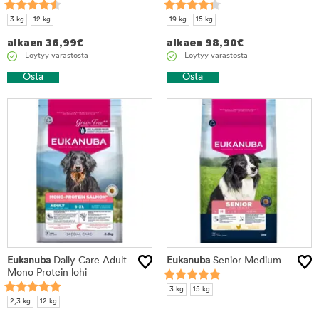
3 kg
12 kg
19 kg
15 kg
alkaen
36,99
€
alkaen
98,90
€
Löytyy varastosta
Löytyy varastosta
Osta
Osta
Eukanuba
Daily Care Adult
Eukanuba
Senior Medium
Mono Protein lohi
3 kg
15 kg
2,3 kg
12 kg