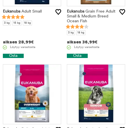
Eukanuba
Adult Small
Eukanuba
Grain Free Adult
Small & Medium Breed
Ocean Fish
3 kg
15 kg
18 kg
3 kg
18 kg
alkaen
28,99
€
alkaen
36,99
€
Löytyy varastosta
Löytyy varastosta
Osta
Osta