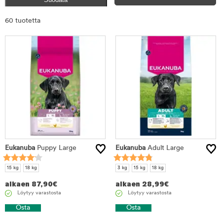
Rajaa
60 tuotetta
tuotteet
Eukanuba
Puppy Large
Eukanuba
Adult Large
15 kg
18 kg
3 kg
15 kg
18 kg
alkaen
87,90
€
alkaen
28,99
€
Löytyy varastosta
Löytyy varastosta
Osta
Osta