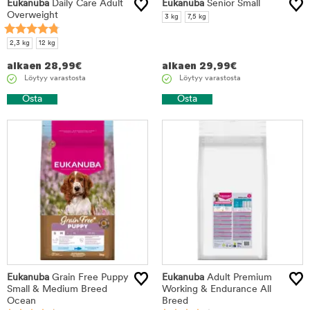
Eukanuba
Daily Care Adult
Eukanuba
Senior Small
Overweight
3 kg
7,5 kg
2,3 kg
12 kg
alkaen
28,99
€
alkaen
29,99
€
Löytyy varastosta
Löytyy varastosta
Osta
Osta
Eukanuba
Grain Free Puppy
Eukanuba
Adult Premium
Small & Medium Breed
Working & Endurance All
Ocean
Breed