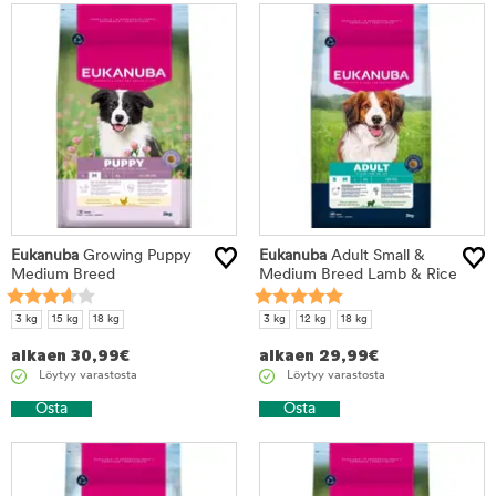
Eukanuba
Growing Puppy
Eukanuba
Adult Small &
Medium Breed
Medium Breed Lamb & Rice
3 kg
15 kg
18 kg
3 kg
12 kg
18 kg
alkaen
30,99
€
alkaen
29,99
€
Löytyy varastosta
Löytyy varastosta
Osta
Osta