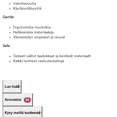
Uskottavuutta
Käytännöllisyyttä
Gentle
Ergonomista muotoilua
Hellävaraisia materiaaleja
Viimeistellyt ompeleet ja reunat
Safe
Tarkasti valitut laadukkaat ja kestävät materiaalit
Kaikki tuotteet rasitustestattuja
Lue lisää
Arvostelut
20
Kysy meiltä tuotteesta