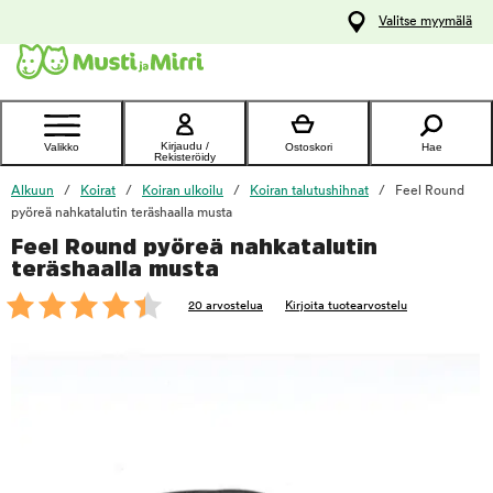
y
Valitse myymälä
ltöön
Ota yhteyttä
asiakaspalveluun
Kirjaudu /
Valikko
Ostoskori
Hae
Rekisteröidy
Alkuun
Koirat
Koiran ulkoilu
Koiran talutushihnat
Feel Round
pyöreä nahkatalutin teräshaalla musta
Feel Round pyöreä nahkatalutin
foo
teräshaalla musta
20 arvostelua
Kirjoita tuotearvostelu