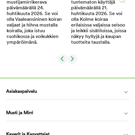
Asiakaspalvelu
Musti ja Mirri
Kaverit ja Kasvattajat