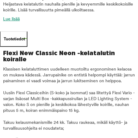
Heijastava kelatalutin nauhalla pienille ja kevyemmille keskikokoisille
koirille. Lisää turvallisuutta pimeällä ulkoiltaessa.
Lue lisää
Tuotetiedot
Flexi New Classic Neon -kelatalutin
koiralle
Klassisen kelataluttimen uudelleen muotoiltu ergonominen kelaosa
on mukava kädessä. Jarrupainike on entistä helpompi käyttää: jarrun
painaminen ei vaadi voimaa ja jarrun lukitseminen on helppoa.
Uusiin Flexi Classiceihin (S-koko ja isommat) saa liitettyä Flexi Vario -
sarjan lisäosat Multi Box -kakkapussirullan ja LED Lighting System -
valon. Koko S on pienille ja keskikokoa lähestyville koirille, nauhan
pituus 5 m, koiran enimmäispaino 15 kg.
Takuu kelausmekanismille 24 kk. Takuu raukeaa, mikäli käyttö- ja
turvallisuusohjeita ei noudateta;