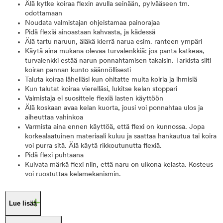
Älä kytke koiraa flexin avulla seinään, pylvääseen tm.
odottamaan
Noudata valmistajan ohjeistamaa painorajaa
Pidä flexiä ainoastaan kahvasta, ja kädessä
Älä tartu naruun, äläkä kierrä narua esim. ranteen ympäri
Käytä aina mukana olevaa turvalenkkiä: jos panta katkeaa,
turvalenkki estää narun ponnahtamisen takaisin. Tarkista silti
koiran pannan kunto säännöllisesti
Taluta koiraa lähelläsi kun ohitatte muita koiria ja ihmisiä
Kun talutat koiraa vierelläsi, lukitse kelan stoppari
Valmistaja ei suosittele flexiä lasten käyttöön
Älä koskaan avaa kelan kuorta, jousi voi ponnahtaa ulos ja
aiheuttaa vahinkoa
Varmista aina ennen käyttöä, että flexi on kunnossa. Jopa
korkealaatuinen materiaali kuluu ja saattaa hankautua tai koira
voi purra sitä. Älä käytä rikkoutunutta flexiä.
Pidä flexi puhtaana
Kuivata märkä flexi niin, että naru on ulkona kelasta. Kosteus
voi ruostuttaa kelamekanismin.
Lue lisää