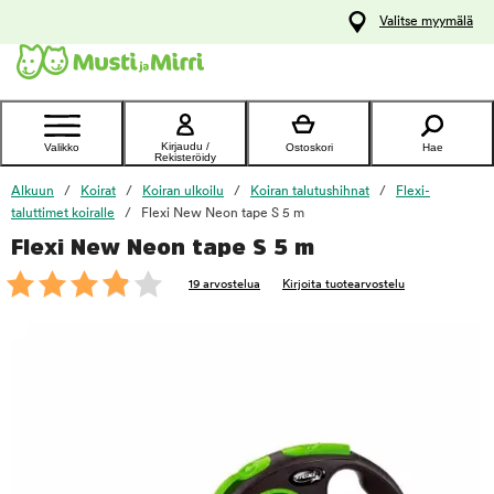
y
Valitse myymälä
ltöön
Ota yhteyttä
asiakaspalveluun
Kirjaudu /
Valikko
Ostoskori
Hae
Rekisteröidy
Alkuun
Koirat
Koiran ulkoilu
Koiran talutushihnat
Flexi-
taluttimet koiralle
Flexi New Neon tape S 5 m
Flexi New Neon tape S 5 m
foo
19 arvostelua
Kirjoita tuotearvostelu