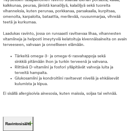
Täydellisen tasapainoinen ravinto sisältää iberian porsasta, kalaa,
kalkkunaa, peuraa, jänistä kanaöljyä, kalaöljyä sekä tuoreita
vihanneksia, kuten perunaa, porkkanaa, parsakaalia, kurpitsaa,
omenoita, karpaloita, bataattia, merilevää, ruusunmarjaa, vihreää
teetä ja kurkumaa.
Laadukas ravinto, jossa on runsaasti ravitsevaa lihaa, vihannesten
vitamiineja ja helposti imeytyviä kelatoituja kivennäisaineita on avain
terveeseen, vahvaan ja onnelliseen elämään.
Tärkeitä omega-3- ja omega-6-rasvahappoja sekä
sinkkiä pitämään ihon ja turkin terveenä ja vahvana.
Riittävä D-vitamiini ja fosfori ylläpitävät vahvoja luita ja
terveitä hampaita.
Glukosamiini ja kondroitiini ravitsevat niveliä ja ehkäisevät
kulumista ja kipua.
Ei sisällä allergisoivia ainesosia, kuten maissia, soijaa tai vehnää.
Ravintosisältö