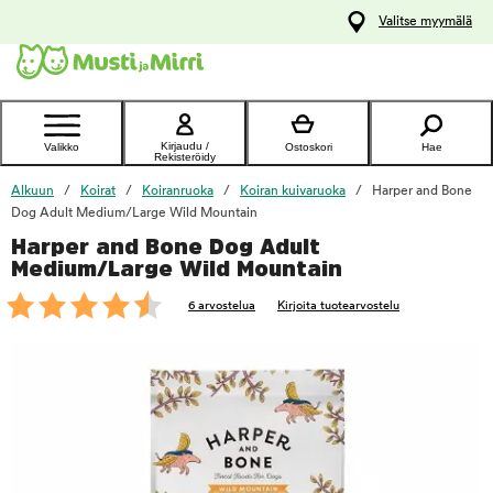
y
Valitse myymälä
ltöön
Ota yhteyttä
asiakaspalveluun
Kirjaudu /
Valikko
Ostoskori
Hae
Rekisteröidy
Alkuun
Koirat
Koiranruoka
Koiran kuivaruoka
Harper and Bone
Dog Adult Medium/Large Wild Mountain
Harper and Bone Dog Adult
foo
Medium/Large Wild Mountain
6 arvostelua
Kirjoita tuotearvostelu