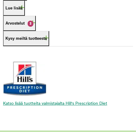
Lue lisää
Arvostelut
2
Kysy meiltä tuotteesta
Katso lisää tuotteita valmistajalta Hill's Prescription Diet