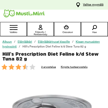
y
Valitse myymälä
ltöön
Ota yhteyttä
asiakaspalveluun
Kirjaudu /
Valikko
Ostoskori
Hae
Rekisteröidy
Alkuun
Eläinlääkäri
Eläinlääkäriruoat kissoille
Kissan munuaisten
hyvinvointi
Hill's Prescription Diet Feline k/d Stew Tuna 82 g
Hill's Prescription Diet Feline k/d Stew
foo
Tuna 82 g
2 arvostelua
Kirjoita tuotearvostelu