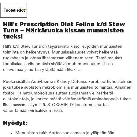
Tuotetiedot
Hill's Prescription Diet Feline k/d Stew
Tuna – Märkäruoka kissan munuaisten
tueksi
Hill's k/d Stew Tuna on täysravinto kissoille, joiden munuaisten
toiminta on heikentynyt. Munuaissairaudet voivat heikentää
ruokahalua ja johtaa lihasmassan vähenemiseen. Tämä maukas
tonnikalaa ja vihanneksia sisältävä muhennos tukee kissan
elinvoimaa ja auttaa ylläpitämään lihaksia.
Ruoka sisältää ActivBiome+ Kidney Defense -prebioottiyhdistelmän,
joka tukee suoliston mikrobiomia ja munuaisten toimintaa. Alhainen
fosfori- ja natriumpitoisuus auttaa suojaamaan elintärkeitä
elintoimintoja, ja korkea määrä välttämättömiä aminohappoja tukee
lihasmassan säilymistä. S+OXSHIELD-koostumus auttaa
vähentämään virtsakivien riskiä.
Hyödyt:
Munuaisten tuki: Auttaa suojaamaan ja ylläpitämään