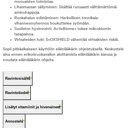
munuaisten toimintaa.
Lihasmassan säilyminen: Sisältää runsaasti välttämättömiä
aminohappoja.
Ruokahalun edistäminen: Herkullinen tonnikala-
vihannesmuhennos houkuttelee syömään.
Suoliston hyvinvointi: ActivBiome+ tukee mikrobiomin
tasapainoa.
Virtsateiden tuki: S+OXSHIELD vähentää virtsakivien riskiä.
Sopii pitkäaikaiseen käyttöön eläinlääkärin ohjeistuksella. Keskustele
aina ennen erikoisruokavalion aloittamista eläinlääkärin kanssa ja
noudata eläinlääkärin ohjeita.
Ravintosisältö
Ravintotiedot
Lisätyt vitamiinit ja hivenaineet
Annostelu