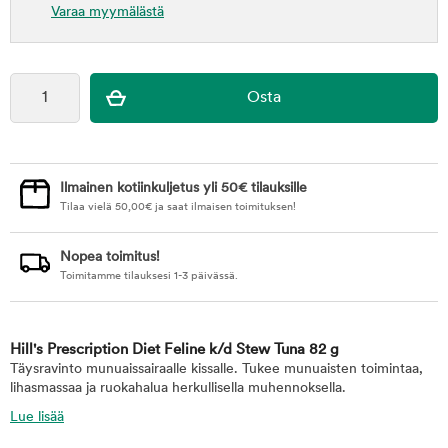
Varaa myymälästä
Ilmainen kotiinkuljetus yli 50€ tilauksille
Tilaa vielä
50,00
€
ja saat ilmaisen toimituksen!
Nopea toimitus!
Toimitamme tilauksesi 1-3 päivässä.
Hill's Prescription Diet Feline k/d Stew Tuna 82 g
Täysravinto munuaissairaalle kissalle. Tukee munuaisten toimintaa,
lihasmassaa ja ruokahalua herkullisella muhennoksella.
Lue lisää