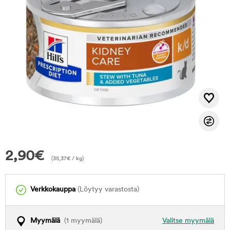
2,90
€
(
35,37
€
/ kg)
Verkkokauppa
(Löytyy varastosta)
Myymälä
(1 myymälä)
Valitse myymälä